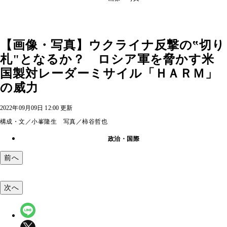
【画像・写真】ウクライナ反撃の‟切り
札"となるか？ ロシア軍を脅かす米
国製対レーダーミサイル「ＨＡＲＭ」
の威力
2022年09月09日 12:00 更新
構成・文／小峯隆生 写真／柿谷哲也
政治・国際
前へ
次へ