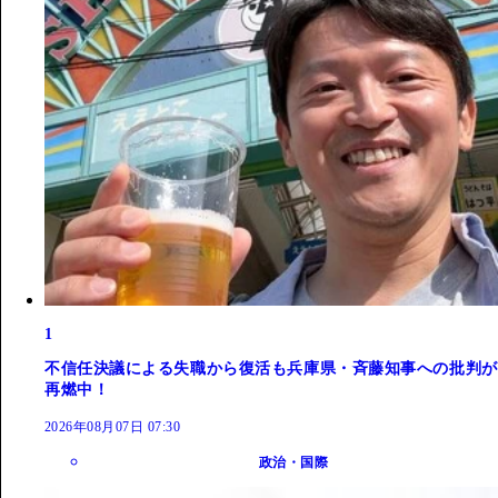
1
不信任決議による失職から復活も兵庫県・斉藤知事への批判が
再燃中！
2026年08月07日 07:30
政治・国際