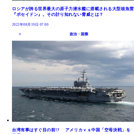
ロシアが誇る世界最大の原子力潜水艦に搭載される大型核魚雷
『ポセイドン』。その計り知れない脅威とは？
2022年08月19日 07:00
政治・国際
台湾有事はすぐ目の前!? アメリカｖｓ中国「空母決戦」を