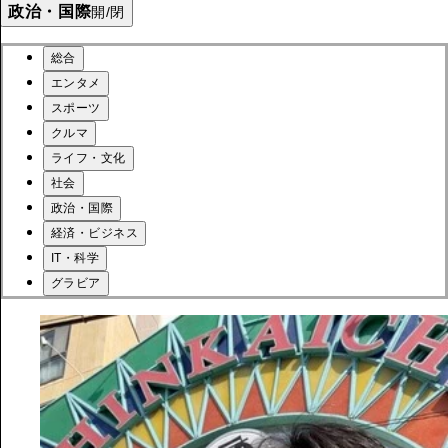
政治・国際
開/閉
総合
エンタメ
スポーツ
クルマ
ライフ・文化
社会
政治・国際
経済・ビジネス
IT・科学
グラビア