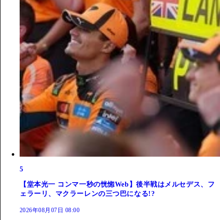
5
【堂本光一 コンマ一秒の恍惚Web】後半戦はメルセデス、フ
ェラーリ、マクラーレンの三つ巴になる!?
2026年08月07日 08:00