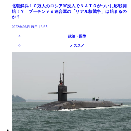
北朝鮮兵１０万人のロシア軍投入でＮＡＴＯがついに応戦開
始！？ プーチンｖｓ連合軍の「リアル核戦争」は始まるの
か？
2022年08月19日 13:35
政治・国際
オススメ