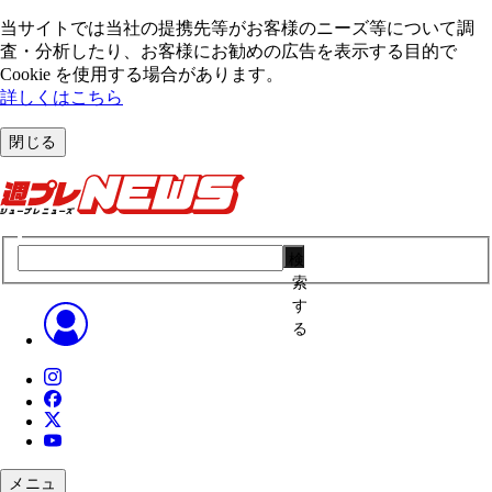
当サイトでは当社の提携先等がお客様のニーズ等について調
査・分析したり、お客様にお勧めの広告を表⽰する⽬的で
Cookie を使⽤する場合があります。
詳しくはこちら
閉じる
検
索
す
る
メニュ