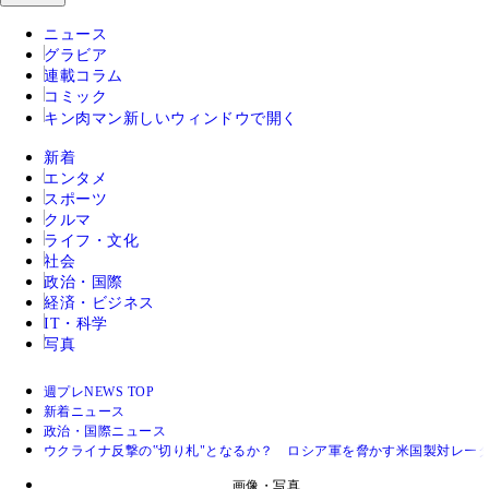
ニュース
グラビア
連載コラム
コミック
キン肉マン
新しいウィンドウで開く
新着
エンタメ
スポーツ
クルマ
ライフ・文化
社会
政治・国際
経済・ビジネス
IT・科学
写真
週プレNEWS TOP
新着ニュース
政治・国際ニュース
ウクライナ反撃の‟切り札"となるか？ ロシア軍を脅かす米国製対レ
画像・写真