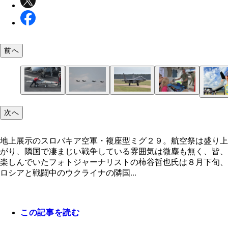
前へ
複座型ミグ２９改修型４機がウクライナに最初に送
スロバキアのミグ２９部隊では記念グッズが飛ぶよ
本来は西側の戦闘機からしか発射できないＨＡＲＭ
米国から技術者が来て改修すれば、単座型ミグ２９
スロバキアに１年後、米国からＦ１６Ｖが来るまで
次へ
ると凄まじい戦力になる
売れていた
イルを、ウクライナは奇策を用いてミグ２９から撃
ＨＡＲＭが撃てるようになるらしい
空は写真のポーランド空軍Ｆ１６とチェコ空軍が担
スロバキアで買ったウクライナ応援Ｔシャツを着用
スロバキア空軍基地でＮＡＴＯショップに行くと、
ようにした
る。三カ国ともＮＡＴＯに加盟している
て、オーストリアに飛来した中国空軍Ｙ２０輸送機
ロバキアはウクライナ側に立つ』と記されたバッチ
地上展示のスロバキア空軍・複座型ミグ２９。航空祭は盛り上
で意味深い撮影をする柿谷氏
されて、「帽子に付けるようにと」言われた柿谷氏
がり、隣国で凄まじい戦争している雰囲気は微塵も無く、皆、
楽しんでいたフォトジャーナリストの柿谷哲也氏は８月下旬、
ロシアと戦闘中のウクライナの隣国...
この記事を読む