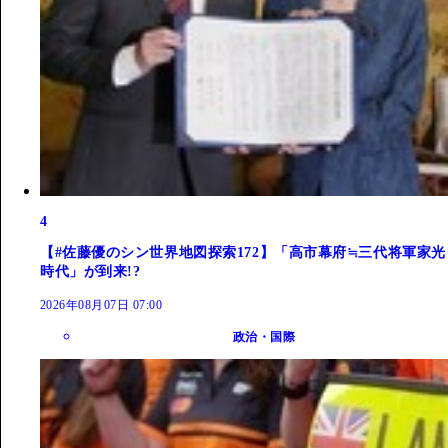
4
【#佐藤優のシン世界地図探索172】「高市幕府≒三代将軍家光
時代」が到来!?
2026年08月07日 07:00
政治・国際