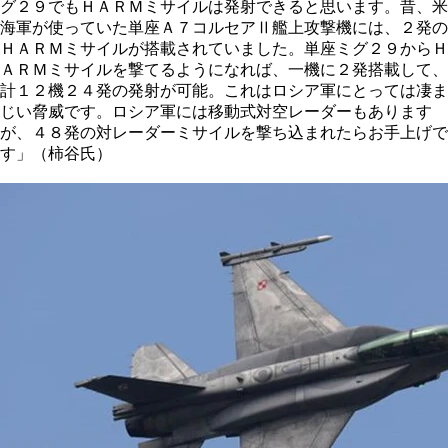
グ２９でもＨＡＲＭミサイルは発射できると思います。昔、米
海軍が使っていた単座Ａ７コルセアⅡ艦上攻撃機には、２発の
ＨＡＲＭミサイルが搭載されていました。単座ミグ２９からＨ
ＡＲＭミサイルを撃てるようになれば、一機に２発搭載して、
計１２機２４発の発射が可能。これはロシア軍にとっては凄ま
じい脅威です。ロシア軍には移動式対空レーダーもあります
が、４８発の対レーダーミサイルを撃ち込まれたらお手上げで
す」（柿谷氏）