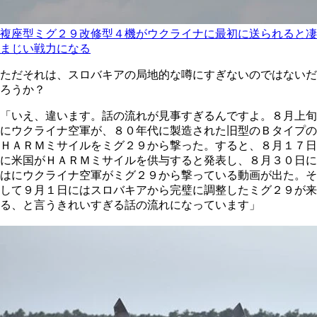
複座型ミグ２９改修型４機がウクライナに最初に送られると凄
まじい戦力になる
ただそれは、スロバキアの局地的な噂にすぎないのではないだ
ろうか？
「いえ、違います。話の流れが見事すぎるんですよ。８月上旬
にウクライナ空軍が、８０年代に製造された旧型のＢタイプの
ＨＡＲＭミサイルをミグ２９から撃った。すると、８月１７日
に米国がＨＡＲＭミサイルを供与すると発表し、８月３０日に
はにウクライナ空軍がミグ２９から撃っている動画が出た。そ
して９月１日にはスロバキアから完璧に調整したミグ２９が来
る、と言うきれいすぎる話の流れになっています」