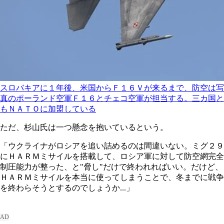
スロバキアに１年後、米国からＦ１６Ｖが来るまで、防空は写
真のポーランド空軍Ｆ１６とチェコ空軍が担当する。三カ国と
もＮＡＴＯに加盟している
ただ、杉山氏は一つ懸念を抱いているという。
「ウクライナがロシアを追い詰めるのは間違いない。ミグ２９
にＨＡＲＭミサイルを搭載して、ロシア軍に対して防空網完全
制圧能力が整った、と"脅し"だけで終われればいい。だけど、
ＨＡＲＭミサイルを本当に使ってしまうことで、冬までに戦争
を終わらそうとするのでしょうか...」