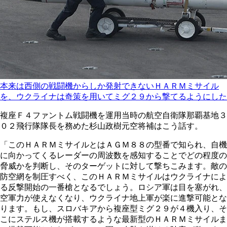
本来は西側の戦闘機からしか発射できないＨＡＲＭミサイル
を、ウクライナは奇策を用いてミグ２９から撃てるようにした
複座Ｆ４ファントム戦闘機を運用当時の航空自衛隊那覇基地３
０２飛行隊隊長を務めた杉山政樹元空将補はこう話す。
「このＨＡＲＭミサイルとはＡＧＭ８８の型番で知られ、自機
に向かってくるレーダーの周波数を感知することでどの程度の
脅威かを判断し、そのターゲットに対して撃ちこみます。敵の
防空網を制圧すべく、このＨＡＲＭミサイルはウクライナによ
る反撃開始の一番槍となるでしょう。ロシア軍は目を塞がれ、
空軍力が使えなくなり、ウクライナ地上軍が楽に進撃可能とな
ります。もし、スロバキアから複座型ミグ２９が４機入り、そ
こにステルス機が搭載するような最新型のＨＡＲＭミサイルま