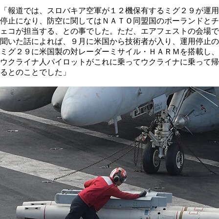
「報道では、スロバキア空軍が１２機保有するミグ２９が運用
停止になり、防空に関してはＮＡＴＯ同盟国のポーランドとチ
ェコが担当する、との事でした。ただ、エアフェストの会場で
聞いた話によれば、９月に米国から技術者が入り、運用停止の
ミグ２９に米国製の対レーダーミサイル・ＨＡＲＭを搭載し、
ウクライナ人パイロットがこれに乗ってウクライナに乗って帰
るとのことでした」