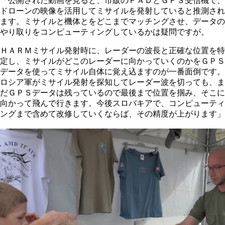
「公開された動画を見ると、市販のＰＡＤとＧＰＳ受信機で、
ドローンの映像を活用してミサイルを発射していると推測され
ます。ミサイルと機体とをどこまでマッチングさせ、データの
やり取りをコンピューティングしているかは疑問ですが。
ＨＡＲＭミサイル発射時に、レーダーの波長と正確な位置を特
定し、ミサイルがどこのレーダーに向かっていくのかをＧＰＳ
データを使ってミサイル自体に覚え込ますのが一番面倒です。
ロシア軍がミサイル発射を探知してレーダー波を切っても、ま
だＧＰＳデータは残っているので最後まで位置を掴み、そこに
向かって飛んで行きます。今後スロバキアで、コンピューティ
ングまで含めて改修していくならば、その精度が上がります」