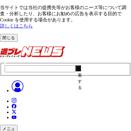
当サイトでは当社の提携先等がお客様のニーズ等について調
査・分析したり、お客様にお勧めの広告を表⽰する⽬的で
Cookie を使⽤する場合があります。
詳しくはこちら
閉じる
検
索
す
る
メニュ