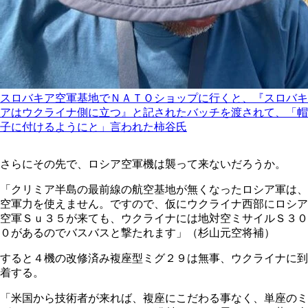
スロバキア空軍基地でＮＡＴＯショップに行くと、『スロバキ
アはウクライナ側に立つ』と記されたバッチを渡されて、「帽
子に付けるようにと」言われた柿谷氏
さらにその先で、ロシア空軍機は襲って来ないだろうか。
「クリミア半島の最前線の航空基地が無くなったロシア軍は、
空軍力を使えません。ですので、仮にウクライナ西部にロシア
空軍Ｓｕ３５が来ても、ウクライナには地対空ミサイルＳ３０
０があるのでバスバスと撃たれます」（杉山元空将補）
すると４機の改修済み複座型ミグ２９は無事、ウクライナに到
着する。
「米国から技術者が来れば、複座にこだわる事なく、単座のミ