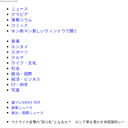
ニュース
グラビア
連載コラム
コミック
キン肉マン
新しいウィンドウで開く
新着
エンタメ
スポーツ
クルマ
ライフ・文化
社会
政治・国際
経済・ビジネス
IT・科学
写真
週プレNEWS TOP
新着ニュース
政治・国際ニュース
ウクライナ反撃の‟切り札"となるか？ ロシア軍を脅かす米国製対レ