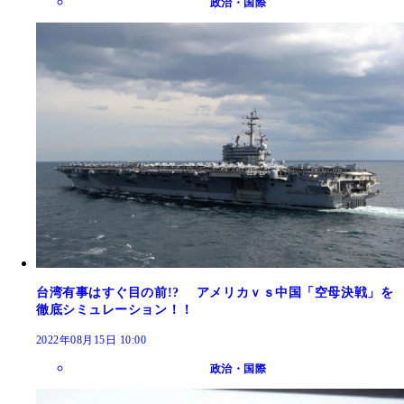
政治・国際
台湾有事はすぐ目の前!? アメリカｖｓ中国「空母決戦」を
徹底シミュレーション！！
2022年08月15日 10:00
政治・国際