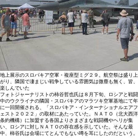
地上展示のスロバキア空軍・複座型ミグ２９。航空祭は盛り上
がり、隣国で凄まじい戦争している雰囲気は微塵も無く、皆、
楽しんでいた
フォトジャーナリストの柿谷哲也氏は８月下旬、ロシアと戦闘
中のウクライナの隣国・スロバキアのマラツキ空軍基地にて年
に一回開催される、「スロバキア・インターナショナルエアフ
ェスト２０２２」の取材にあたっていた。ＮＡＴＯ（北大西洋
条約機構）に加盟する各国よりさまざまな戦闘機やヘリが集
い、ロシアに対しＮＡＴＯの存在感を示していた。そんな最
中、柿谷氏は会場にてとんでもない噂を耳にしたのだという。