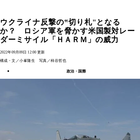
ウクライナ反撃の‟切り札"となる
か？ ロシア軍を脅かす米国製対レー
ダーミサイル「ＨＡＲＭ」の威力
2022年09月09日 12:00 更新
構成・文／小峯隆生 写真／柿谷哲也
政治・国際