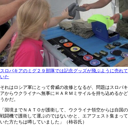
スロバキアのミグ２９部隊では記念グッズが飛ぶように売れて
いた
それはロシア軍にとって脅威の改修となるが、問題はスロバキ
アからウクライナへ無事にＨＡＲＭミサイルを持ち込めるかど
うかだ。
「国境までＮＡＴＯが護衛して、ウクライナ領空からは自国の
戦闘機で護衛して運ぶのではないかと、エアフェスト集まって
いた方たちは噂していました」（柿谷氏）