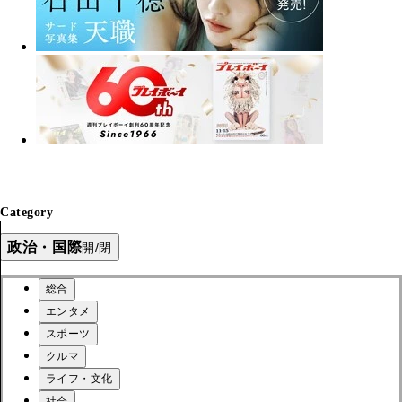
Category
政治・国際
開/閉
総合
エンタメ
スポーツ
クルマ
ライフ・文化
社会