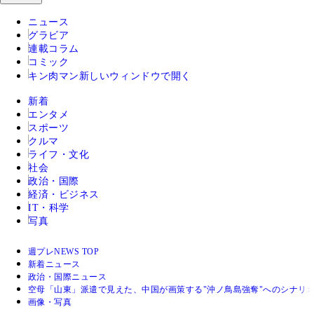
ニュース
グラビア
連載コラム
コミック
キン肉マン
新しいウィンドウで開く
新着
エンタメ
スポーツ
クルマ
ライフ・文化
社会
政治・国際
経済・ビジネス
IT・科学
写真
週プレNEWS TOP
新着ニュース
政治・国際ニュース
空母「山東」派遣で見えた、中国が画策する"沖ノ鳥島強奪"へのシナリ
画像・写真