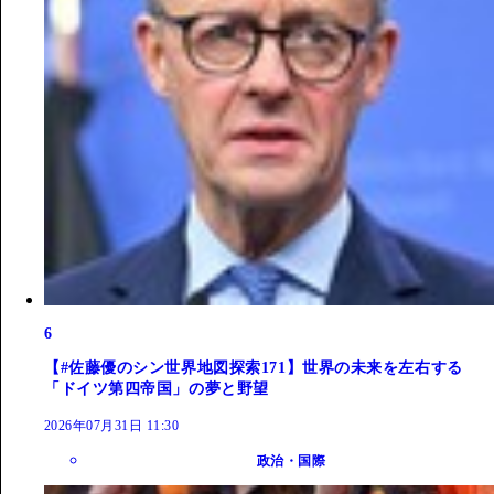
6
【#佐藤優のシン世界地図探索171】世界の未来を左右する
「ドイツ第四帝国」の夢と野望
2026年07月31日 11:30
政治・国際