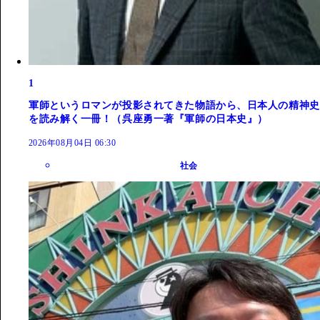
1
軍師というロマンが投影されてきた物語から、日本人の精神史
を読み解く一冊！（呉座勇一著『軍師の日本史』）
2026年08月04日 06:30
社会