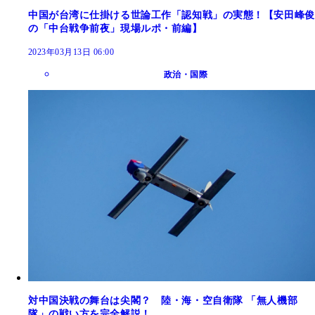
中国が台湾に仕掛ける世論工作「認知戦」の実態！【安田峰俊
の「中台戦争前夜」現場ルポ・前編】
2023年03月13日 06:00
政治・国際
対中国決戦の舞台は尖閣？ 陸・海・空自衛隊 「無人機部
隊」の戦い方を完全解説！