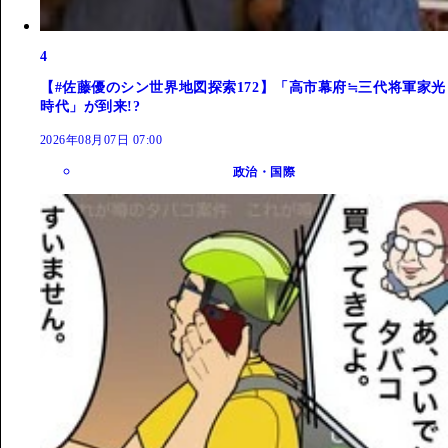
4
【#佐藤優のシン世界地図探索172】「高市幕府≒三代将軍家光
時代」が到来!?
2026年08月07日 07:00
政治・国際