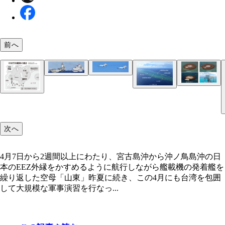
洋上で発着艦を繰り返した中国軍の戦闘機J-15。「
空母・山東（左）に給油を行なう903型補給艦。今
東」はスキージャンプ式空母で、50機以上の艦載
4月7日から2週間以上にわたり、宮古島沖から沖ノ
国は補給艦3隻が代わる代わる艦隊に随行し、空母
前へ
載できるとされている
の日本のEEZ外縁をかすめるように航行しながら艦
の駆逐艦に給油を行なった
の発着艦を繰り返した空母「山東」
コンクリートで保全された東小島と北小島、観測所
盤、そして2020年から運用が開始された観測拠点施
社会の授業で「日本最南端地点」として習う沖ノ鳥
ヵ所が満潮時でも海面上に出ている（写真／国土交
東京から1700㎞、小笠原諸島・父島から900㎞、硫
省）
ら700㎞離れた東西4.5㎞、南北1.7㎞の「卓礁」（
次へ
台湾周辺での演習を終えた後も「山東」率いる空母
国土交通省）
は航行を続け、日本のEEZをかすめるように移動。
鳥島は空自や海自にとってカバーが難しい洋上の孤
4月7日から2週間以上にわたり、宮古島沖から沖ノ鳥島沖の日
で、多くの艦載機を搭載した空母の圧力が本格化し
本のEEZ外縁をかすめるように航行しながら艦載機の発着艦を
合、対応は困難を極める
繰り返した空母「山東」昨夏に続き、この4月にも台湾を包囲
して大規模な軍事演習を行なっ...