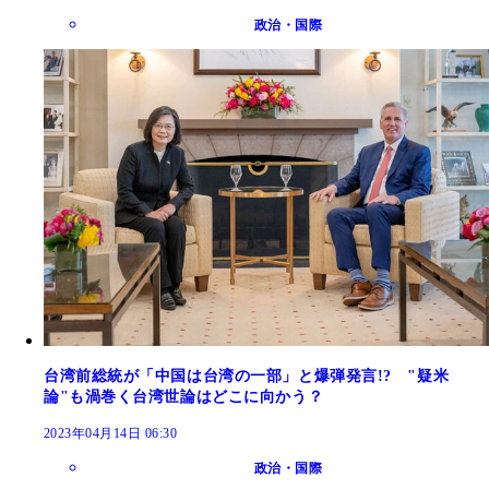
政治・国際
台湾前総統が「中国は台湾の一部」と爆弾発言!? "疑米
論"も渦巻く台湾世論はどこに向かう？
2023年04月14日 06:30
政治・国際