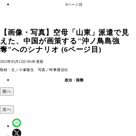
6ページ目
【画像・写真】空母「山東」派遣で見
えた、中国が画策する"沖ノ鳥島強
奪"へのシナリオ (6ページ目)
2023年05月12日 06:00 更新
取材・文／小峯隆生 写真／時事通信社
政治・国際
前へ
次へ