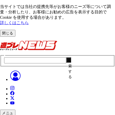
当サイトでは当社の提携先等がお客様のニーズ等について調
査・分析したり、お客様にお勧めの広告を表⽰する⽬的で
Cookie を使⽤する場合があります。
詳しくはこちら
閉じる
検
索
す
る
メニュ