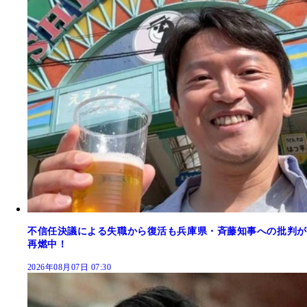
不信任決議による失職から復活も兵庫県・斉藤知事への批判が
再燃中！
2026年08月07日 07:30