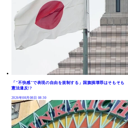
「"不快感"で表現の自由を規制する」国旗損壊罪はそもそも
憲法違反!?
2026年08月08日 08:30