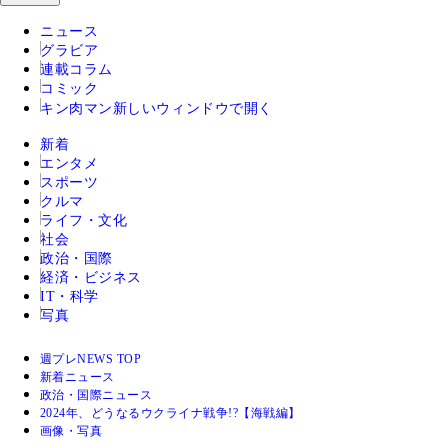
ニュース
グラビア
連載コラム
コミック
キン肉マン
新しいウィンドウで開く
新着
エンタメ
スポーツ
クルマ
ライフ・文化
社会
政治・国際
経済・ビジネス
IT・科学
写真
週プレNEWS TOP
新着ニュース
政治・国際ニュース
2024年、どうなるウクライナ戦争!?【海戦編】
画像・写真