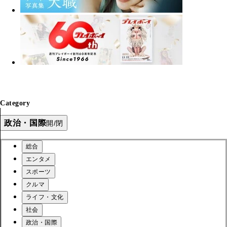
Category
政治・国際
開/閉
総合
エンタメ
スポーツ
クルマ
ライフ・文化
社会
政治・国際