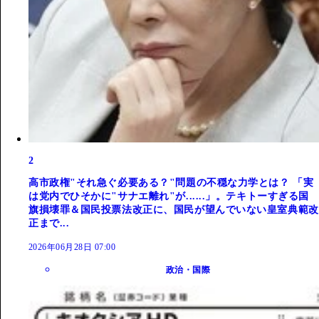
2
高市政権"それ急ぐ必要ある？"問題の不穏な力学とは？ 「実
は党内でひそかに"サナエ離れ"が......」。テキトーすぎる国
旗損壊罪＆国民投票法改正に、国民が望んでいない皇室典範改
正まで...
2026年06月28日 07:00
政治・国際