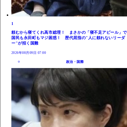
1
頼むから寝てくれ高市総理！ まさかの「寝不足アピール」で
国民も永田町もマジ困惑！ 歴代屈指の"人に頼れないリーダ
ー"が招く国難
2026年08月09日 07:00
政治・国際