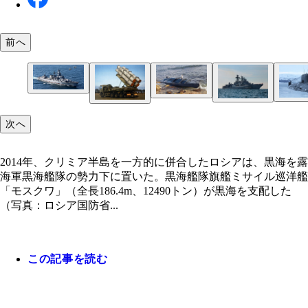
前へ
2014年、クリミア半島を一方的に併合したロシア
海を露海軍黒海艦隊の勢力下に置いた。黒海艦隊旗
無人艇による水上ドローン編隊によって、露海軍黒
サイル巡洋艦「モスクワ」（全長186.4m、12490
隊から黒海の主導権を完璧に奪還したとゼレンスキ
黒海を支配した（写真：ロシア国防省）
露海軍キロ級潜水艦もクリミア半島から後退したが
伊藤提督は、「ウクライナの地対艦ミサイルで沈め
統領は言う。水上ドローンは露海軍黒海艦隊に8隻
次へ
2022年4月13日にウクライナ軍ネプチューン地対艦
き続き、海中を支配。ミサイルを発射し、黒海艦隊
たモスクワもそうだけど、露海軍黒海艦隊は全艦が
を試み、4隻に対して成功。うち、小型揚陸艦2隻
ル(最大射程300km)によって、その黒海艦隊旗艦ミ
で唯一、気焔（きえん）を上げ続けている（写真：
前の古い水上艦と潜水艦ばかり。だから、新兵器の
確実（写真：ウクライナ国防省）
巡洋艦「モスクワ」は撃沈。写真はその後、NATO
ア国防省）
ドローンなんかを監視する能力がない」と断言する
2014年、クリミア半島を一方的に併合したロシアは、黒海を露
からウクライナへ供与されたハープーン地対艦ミサ
の証拠に、黒海艦隊はクリミア半島から黒海東岸に
海軍黒海艦隊の勢力下に置いた。黒海艦隊旗艦ミサイル巡洋艦
（射程120km）。ウクライナ軍は黒海の主導権を握
した（写真：柿谷哲也）
「モスクワ」（全長186.4m、12490トン）が黒海を支配した
けた（写真：Marinens Biblioteks Arkiv）
（写真：ロシア国防省...
この記事を読む