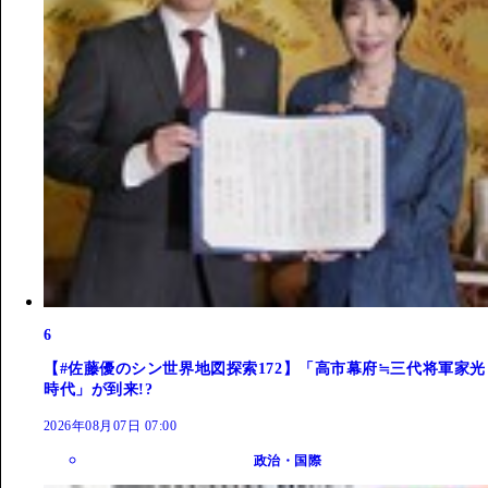
6
【#佐藤優のシン世界地図探索172】「高市幕府≒三代将軍家光
時代」が到来!?
2026年08月07日 07:00
政治・国際