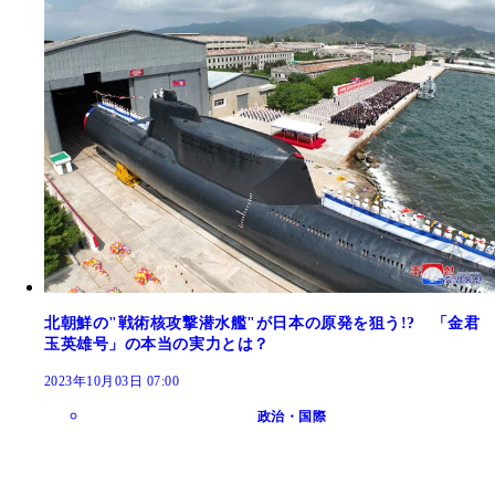
北朝鮮の"戦術核攻撃潜水艦"が日本の原発を狙う!? 「金君
玉英雄号」の本当の実力とは？
2023年10月03日 07:00
政治・国際