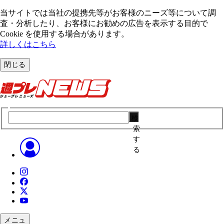
当サイトでは当社の提携先等がお客様のニーズ等について調
査・分析したり、お客様にお勧めの広告を表⽰する⽬的で
Cookie を使⽤する場合があります。
詳しくはこちら
閉じる
検
索
す
る
メニュ