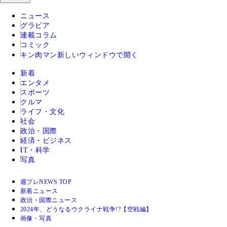
ニュース
グラビア
連載コラム
コミック
キン肉マン
新しいウィンドウで開く
新着
エンタメ
スポーツ
クルマ
ライフ・文化
社会
政治・国際
経済・ビジネス
IT・科学
写真
週プレNEWS TOP
新着ニュース
政治・国際ニュース
2024年、どうなるウクライナ戦争!?【空戦編】
画像・写真