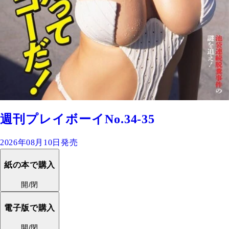
週刊プレイボーイNo.34-35
2026年08月10日発売
紙の本で購入
開/閉
電子版で購入
開/閉