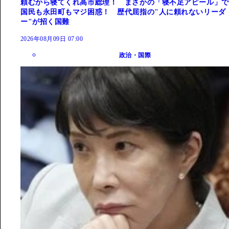
頼むから寝てくれ高市総理！ まさかの「寝不足アピール」で
国民も永田町もマジ困惑！ 歴代屈指の"人に頼れないリーダ
ー"が招く国難
2026年08月09日 07:00
政治・国際