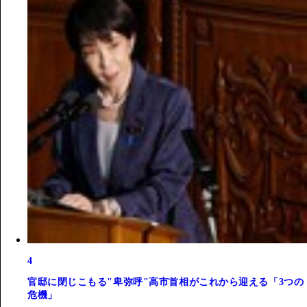
4
官邸に閉じこもる"卑弥呼"高市首相がこれから迎える「3つの
危機」