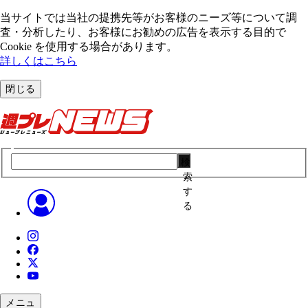
当サイトでは当社の提携先等がお客様のニーズ等について調
査・分析したり、お客様にお勧めの広告を表⽰する⽬的で
Cookie を使⽤する場合があります。
詳しくはこちら
閉じる
検
索
す
る
メニュ