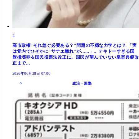
2
高市政権"それ急ぐ必要ある？"問題の不穏な力学とは？ 「実
は党内でひそかに"サナエ離れ"が......」。テキトーすぎる国
旗損壊罪＆国民投票法改正に、国民が望んでいない皇室典範改
正まで...
2026年06月28日 07:00
政治・国際