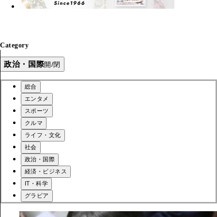
Category
政治・国際
開/閉
総合
エンタメ
スポーツ
クルマ
ライフ・文化
社会
政治・国際
経済・ビジネス
IT・科学
グラビア