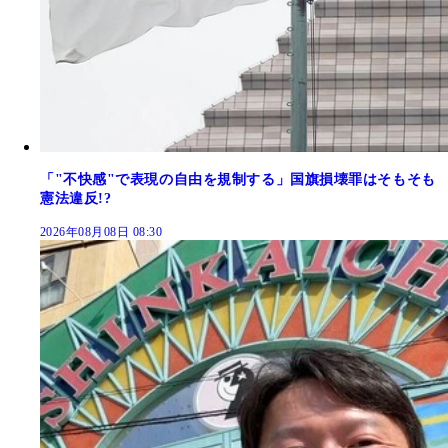
「"不快感"で表現の自由を規制する」国旗損壊罪はそもそも
憲法違反!?
2026年08月08日 08:30