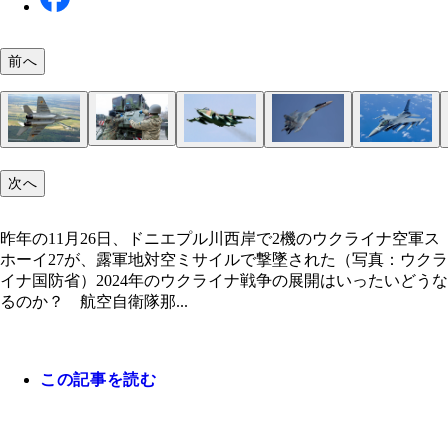
前へ
昨年の12月22日正午、ウクライナ軍はパトリオッ
待たれるのはNATO諸国から供与されるF16。いま
昨年11月26日、東部でウクライナ空軍ミグ29戦闘機
いま、全ての戦線で露空軍が航空優勢を勝ち取って
露空軍スホーイ35戦闘機に対して、ウ空軍戦闘機
ウクライナ国内では、F16のシミュレーター訓練が
空ミサイルで、露空軍スホーイ34戦闘爆撃機を3機
次へ
軍パイロットは、隣国ルーマニアなどで訓練中。12
機、露軍地対空ミサイルにより撃墜された。杉山氏
る。低空からは露空軍スホーイ25が、ウクライナ
で撃墜する事は不可能（写真：柿谷哲也）
でいるが、その機材のレベルはフライトゲーム程度
た。スホーイ34はドニエプル川東岸のウ軍橋頭堡
昨年の11月26日、ドニエプル川西岸で2機のウクラ
日の報道では、オランダが最初に供与するF16、18
「注意力散漫で落とされた、ウ空軍のレベルは確実
に対して対地攻撃を繰り返す（写真：柿谷哲也）
かない（画像：ウクライナ国防省ユーチューブチャ
て、滑空爆弾投下が任務。これ以降、爆撃は減った
軍スホーイ27が、露軍地対空ミサイルで撃墜され
引き渡しの準備を始めたようだ（写真：柿谷哲也）
ちている」と語る。そして、今のウ空軍には露軍地
ルより）
昨年の11月26日、ドニエプル川西岸で2機のウクライナ空軍ス
報道がある（写真：ウクライナ国防省）
真：ウクライナ国防省）
ミサイル網を爆撃で黙らす事は不可能だ（写真：ウ
ホーイ27が、露軍地対空ミサイルで撃墜された（写真：ウクラ
イナ国防省）
イナ国防省）2024年のウクライナ戦争の展開はいったいどうな
るのか？ 航空自衛隊那...
この記事を読む