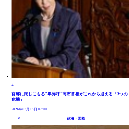
4
官邸に閉じこもる"卑弥呼"高市首相がこれから迎える「3つの
危機」
2026年05月16日 07:00
政治・国際