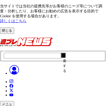
当サイトでは当社の提携先等がお客様のニーズ等について調
査・分析したり、お客様にお勧めの広告を表⽰する⽬的で
Cookie を使⽤する場合があります。
詳しくはこちら
閉じる
検
索
す
る
メニュ