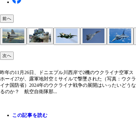
前へ
昨年の12月22日正午、ウクライナ軍はパトリオッ
待たれるのはNATO諸国から供与されるF16。いま
昨年11月26日、東部でウクライナ空軍ミグ29戦闘機
いま、全ての戦線で露空軍が航空優勢を勝ち取って
露空軍スホーイ35戦闘機に対して、ウ空軍戦闘機
ウクライナ国内では、F16のシミュレーター訓練が
空ミサイルで、露空軍スホーイ34戦闘爆撃機を3機
次へ
軍パイロットは、隣国ルーマニアなどで訓練中。12
機、露軍地対空ミサイルにより撃墜された。杉山氏
る。低空からは露空軍スホーイ25が、ウクライナ
で撃墜する事は不可能（写真：柿谷哲也）
でいるが、その機材のレベルはフライトゲーム程度
た。スホーイ34はドニエプル川東岸のウ軍橋頭堡
昨年の11月26日、ドニエプル川西岸で2機のウクラ
日の報道では、オランダが最初に供与するF16、18
「注意力散漫で落とされた、ウ空軍のレベルは確実
に対して対地攻撃を繰り返す（写真：柿谷哲也）
かない（画像：ウクライナ国防省ユーチューブチャ
て、滑空爆弾投下が任務。これ以降、爆撃は減った
軍スホーイ27が、露軍地対空ミサイルで撃墜され
引き渡しの準備を始めたようだ（写真：柿谷哲也）
ちている」と語る。そして、今のウ空軍には露軍地
ルより）
昨年の11月26日、ドニエプル川西岸で2機のウクライナ空軍ス
報道がある（写真：ウクライナ国防省）
真：ウクライナ国防省）
ミサイル網を爆撃で黙らす事は不可能だ（写真：ウ
ホーイ27が、露軍地対空ミサイルで撃墜された（写真：ウクラ
イナ国防省）
イナ国防省）2024年のウクライナ戦争の展開はいったいどうな
るのか？ 航空自衛隊那...
この記事を読む