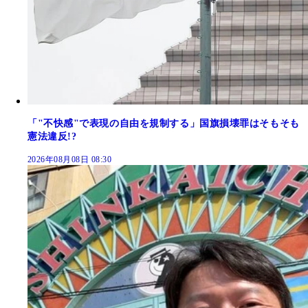
「"不快感"で表現の自由を規制する」国旗損壊罪はそもそも
憲法違反!?
2026年08月08日 08:30