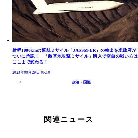
射程1000kmの巡航ミサイル「JASSM-ER」の輸出を米政府が
ついに承認！ 「敵基地攻撃ミサイル」購入で空自の戦い方は
ここまで変わる！
2023年09月29日 06:10
政治・国際
関連ニュース