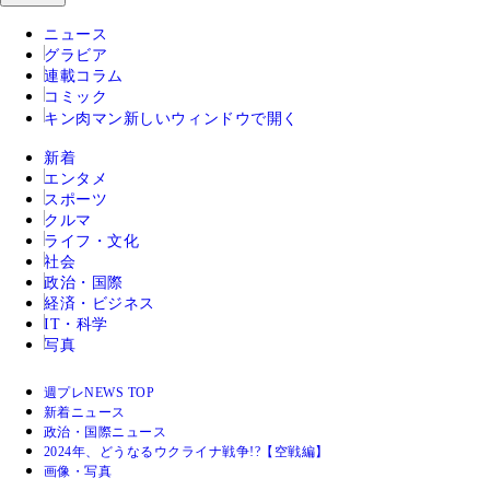
ニュース
グラビア
連載コラム
コミック
キン肉マン
新しいウィンドウで開く
新着
エンタメ
スポーツ
クルマ
ライフ・文化
社会
政治・国際
経済・ビジネス
IT・科学
写真
週プレNEWS TOP
新着ニュース
政治・国際ニュース
2024年、どうなるウクライナ戦争!?【空戦編】
画像・写真