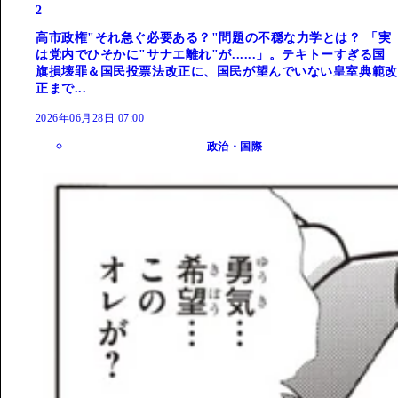
2
高市政権"それ急ぐ必要ある？"問題の不穏な力学とは？ 「実
は党内でひそかに"サナエ離れ"が......」。テキトーすぎる国
旗損壊罪＆国民投票法改正に、国民が望んでいない皇室典範改
正まで...
2026年06月28日 07:00
政治・国際