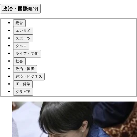
政治・国際
開/閉
総合
エンタメ
スポーツ
クルマ
ライフ・文化
社会
政治・国際
経済・ビジネス
IT・科学
グラビア