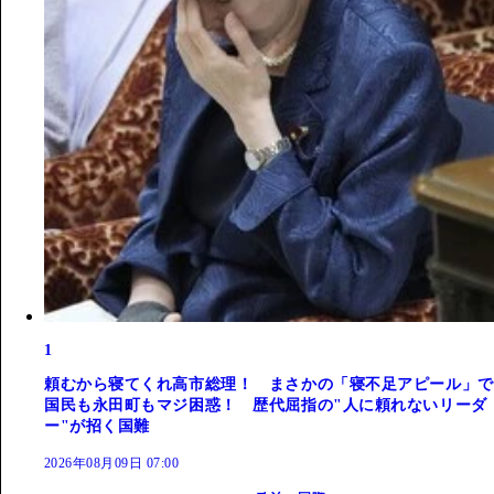
1
頼むから寝てくれ高市総理！ まさかの「寝不足アピール」で
国民も永田町もマジ困惑！ 歴代屈指の"人に頼れないリーダ
ー"が招く国難
2026年08月09日 07:00