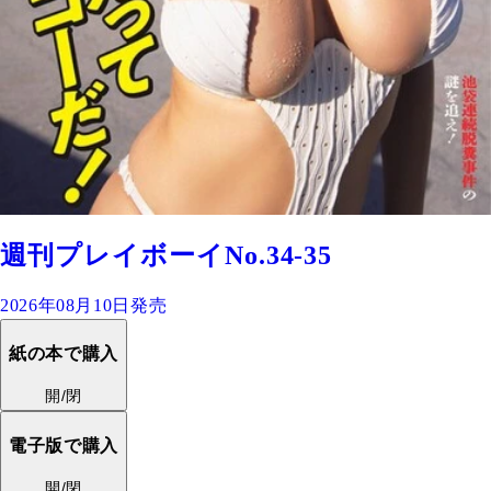
週刊プレイボーイNo.34-35
2026年08月10日発売
紙の本で購入
開/閉
電子版で購入
開/閉