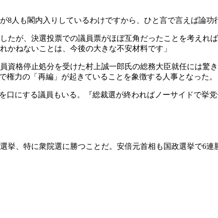
が8人も閣内入りしているわけですから、ひと言で言えば論功
したが、決選投票での議員票がほぼ互角だったことを考えれば
れかねないことは、今後の大きな不安材料です」
員資格停止処分を受けた村上誠一郎氏の総務大臣就任には驚き
内で権力の「再編」が起きていることを象徴する人事となった。
"を口にする議員もいる。『総裁選が終わればノーサイドで挙
選挙、特に衆院選に勝つことだ。安倍元首相も国政選挙で6連