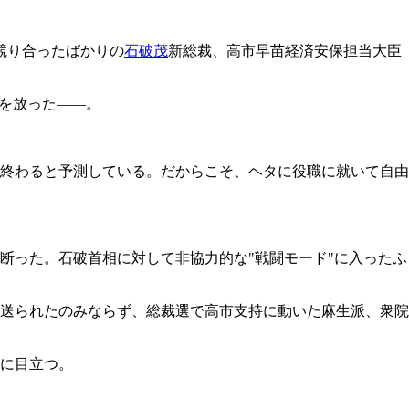
競り合ったばかりの
石破茂
新総裁、高市早苗経済安保担当大臣
を放った――。
終わると予測している。だからこそ、ヘタに役職に就いて自由
断った。石破首相に対して非協力的な"戦闘モード"に入ったふ
送られたのみならず、総裁選で高市支持に動いた麻生派、衆院
に目立つ。