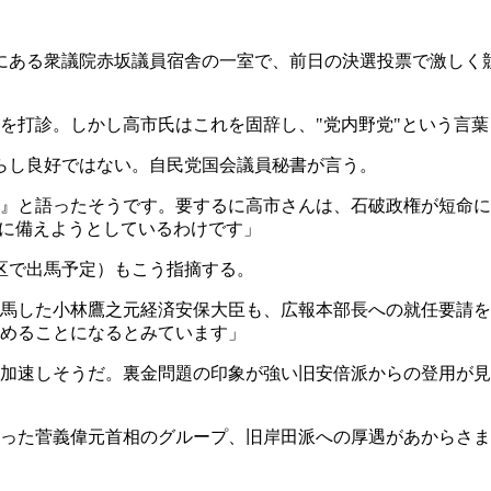
区にある衆議院赤坂議員宿舎の一室で、前日の決選投票で激しく
を打診。しかし高市氏はこれを固辞し、"党内野党"という言葉
晴らし良好ではない。自民党国会議員秘書が言う。
』と語ったそうです。要するに高市さんは、石破政権が短命に
選に備えようとしているわけです」
区で出馬予定）もこう指摘する。
馬した小林鷹之元経済安保大臣も、広報本部長への就任要請を
めることになるとみています」
加速しそうだ。裏金問題の印象が強い旧安倍派からの登用が見
った菅義偉元首相のグループ、旧岸田派への厚遇があからさま