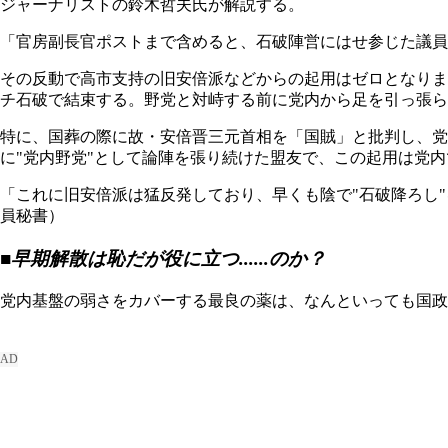
ジャーナリストの鈴木哲夫氏が解説する。
「官房副長官ポストまで含めると、石破陣営にはせ参じた議員
その反動で高市支持の旧安倍派などからの起用はゼロとなりま
チ石破で結束する。野党と対峙する前に党内から足を引っ張ら
特に、国葬の際に故・安倍晋三元首相を「国賊」と批判し、党
に"党内野党"として論陣を張り続けた盟友で、この起用は党
「これに旧安倍派は猛反発しており、早くも陰で"石破降ろし
員秘書）
■早期解散は恥だが役に立つ......のか？
党内基盤の弱さをカバーする最良の薬は、なんといっても国政