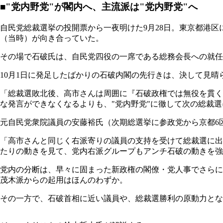
■"党内野党"が閣内へ、主流派は"党内野党"へ
自民党総裁選挙の投開票から一夜明けた9月28日。東京都港
（当時）が向き合っていた。
その場で石破氏は、自民党四役の一席である総務会長への就任
10月1日に発足したばかりの石破内閣の先行きは、決して見
「総裁選敗北後、高市さんは周囲に『石破政権では無役を貫く
な発言ができなくなるよりも、"党内野党"に徹して次の総裁
元自民党衆院議員の安藤裕氏（次期総選挙に参政党から京都6
「高市さんと同じく右派寄りの議員の支持を受けて総裁選に出
たりの動きを見て、党内右派グループもアンチ石破の動きを強
党内の分断は、早々に固まった新政権の閣僚・党人事でさらに
茂木派からの起用はほんのわずか。
その一方で、石破首相に近い議員や、総裁選勝利の原動力とな