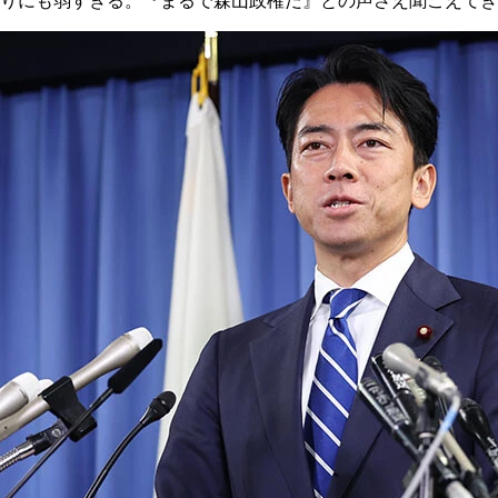
りにも弱すぎる。『まるで森山政権だ』との声さえ聞こえてき