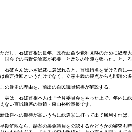
ただし、石破首相は長年、政権延命や党利党略のために総理大
「国会での与野党論戦が必要」と反対の論陣を張った。ところが...
「石破さんはいざ総裁に選ばれると、首班指名を受ける前に―
は前言撤回というだけでなく、立憲主義の観点からも問題の多
この暴走の理由を、前出の自民議員秘書が解説する。
「実は、石破首相本人は『予算委員会をやった上で、年内に総
えない百戦錬磨の重鎮・森山裕幹事長です。
新政権への期待が高いうちに総選挙に打って出て勝利すれば、
早期解散なら、懸案の裏金議員を公認するかどうかの審査も時