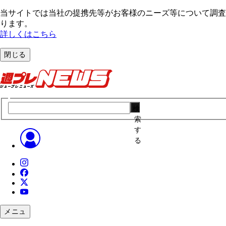
当サイトでは当社の提携先等がお客様のニーズ等について調査・
ります。
詳しくはこちら
閉じる
検
索
す
る
メニュ