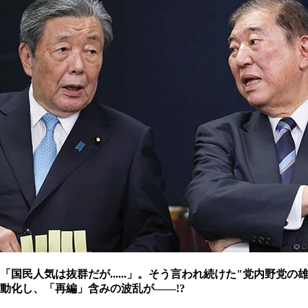
「国民人気は抜群だが......」。そう言われ続けた"党内
動化し、「再編」含みの波乱が――!?