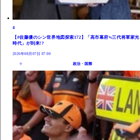
4
【#佐藤優のシン世界地図探索172】「高市幕府≒三代将軍家光
時代」が到来!?
2026年08月07日 07:00
政治・国際