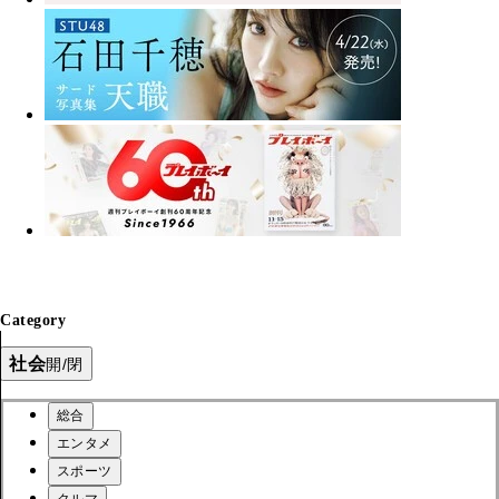
Category
社会
開/閉
総合
エンタメ
スポーツ
クルマ