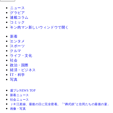
ニュース
グラビア
連載コラム
コミック
キン肉マン
新しいウィンドウで開く
新着
エンタメ
スポーツ
クルマ
ライフ・文化
社会
政治・国際
経済・ビジネス
IT・科学
写真
週プレNEWS TOP
新着ニュース
社会ニュース
ＪＲ江差線、最後の日に完全密着。「“葬式鉄”と住民たちの最後の宴」
画像・写真