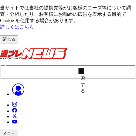
当サイトでは当社の提携先等がお客様のニーズ等について調
査・分析したり、お客様にお勧めの広告を表⽰する⽬的で
Cookie を使⽤する場合があります。
詳しくはこちら
閉じる
検
索
す
る
メニュ