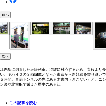
前へ
この日に限って、車両の先頭と最後尾にはオリジナ
渡島鶴岡ではライトアップされた看板の前で大漁旗
上りと下りの最終列車がすれ違う木古内。わずかな
江差駅に到着し、回送電車として乗客を乗せない本
列車のいなくなったホーム。今までの労をねぎらう
前の日の騒ぎがウソのよう。静かになったホームで
列車を待つ間にはさまざまなイベントが。JR北海
最終列車到着直後の江差駅。乗客と住民、全員興奮
江差駅に到着した最終列車。混雑に対応するため、
列車が着くと、鉄ヲタは一斉にきっぷ販売窓口へ。
ヘッドマークが装着された
られた
だが、大いに盛り上がった
最終列車となった
に地元住民から胴上げをされる駅長の下里氏
くも工事用の足場が
長や江差町長が参加した餅まきは大盛況！
でテンションが高い。まさにお祭り気分だ
より長い、キハ４０の３両編成となった
という間に大行列ができてしまい、きっぷを買うた
十分待つことに
次へ
江差駅に到着した最終列車。混雑に対応するため、普段より長
い、キハ４０の３両編成となった東京から新幹線を乗り継いで
５時間。青函トンネルの先にある木古内（きこない）と、ニシ
ン漁や北前船で栄えた歴史のある江...
この記事を読む