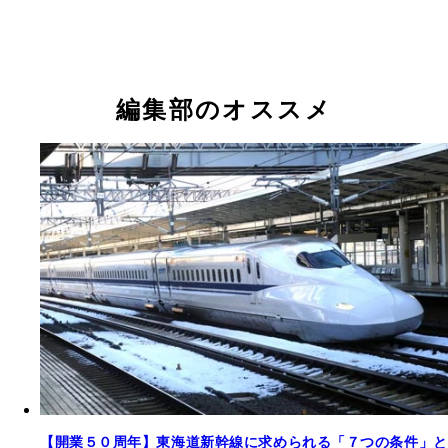
湯ノ岱駅で行なわれていたスタフ交換。数秒の作業
江差駅を出発する間近の回送列車。出発とともに「
でシャッターチャンスも一瞬しかない
がとう！」「さようなら！」。あちこちから声がか
編集部のオススメ
た
【開業５０周年】東海道新幹線に求められる「７つの条件」と