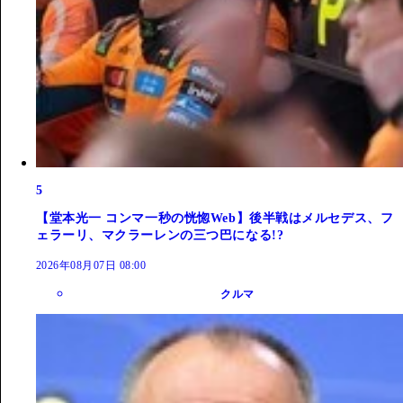
5
【堂本光一 コンマ一秒の恍惚Web】後半戦はメルセデス、フ
ェラーリ、マクラーレンの三つ巴になる!?
2026年08月07日 08:00
クルマ