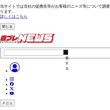
当サイトでは当社の提携先等がお客様のニーズ等について調査・
ります。
詳しくはこちら
閉じる
検
索
す
る
メニュ