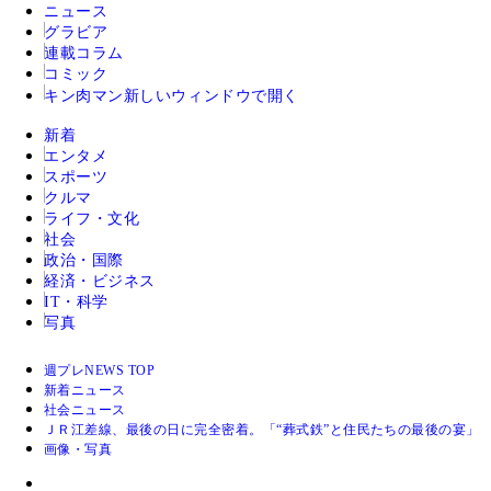
ニュース
グラビア
連載コラム
コミック
キン肉マン
新しいウィンドウで開く
新着
エンタメ
スポーツ
クルマ
ライフ・文化
社会
政治・国際
経済・ビジネス
IT・科学
写真
週プレNEWS TOP
新着ニュース
社会ニュース
ＪＲ江差線、最後の日に完全密着。「“葬式鉄”と住民たちの最後の宴」
画像・写真