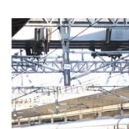
この日に限って、車両の先頭と最後尾にはオリジナ
渡島鶴岡ではライトアップされた看板の前で大漁旗
上りと下りの最終列車がすれ違う木古内。わずかな
江差駅に到着し、回送電車として乗客を乗せない本
列車のいなくなったホーム。今までの労をねぎらう
前の日の騒ぎがウソのよう。静かになったホームで
列車を待つ間にはさまざまなイベントが。JR北海
最終列車到着直後の江差駅。乗客と住民、全員興奮
江差駅に到着した最終列車。混雑に対応するため
列車が着くと、鉄ヲタは一斉にきっぷ販売窓口へ。