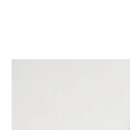
湯ノ岱駅で行なわれていたスタフ交換。数秒の作業
江差駅を出発する間近の回送列車。出発とともに「