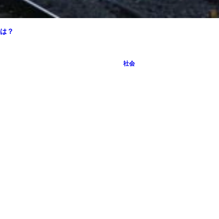
は？
社会