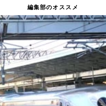
編集部のオススメ
ルのヘッドマークが装着された
が振られた
時間だが、大いに盛り上がった
当の最終列車となった
ように地元住民から胴上げをされる駅長の下里氏
は早くも工事用の足場が
道の社長や江差町長が参加した餅まきは大盛況！
気味でテンションが高い。まさにお祭り気分だ
、普段より長い、キハ４０の３両編成となった
あっという間に大行列ができてしまい、きっぷを買うため数十