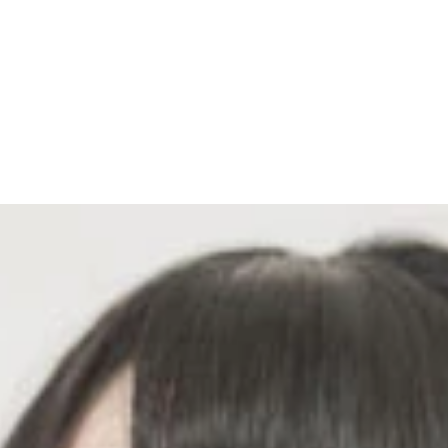
なのでシャッターチャンスも一瞬しかない
ありがとう！」「さようなら！」。あちこちから声がかかった