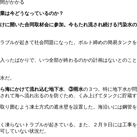
間がかかる
作業は今どうなっているのか？
けに開いた合同取材会に参加
。
今もたれ流され続ける汚染水の
ラブルが起きて社会問題になった。ボルト締めの簡易タンクを
入ったばかりで、いつ全部が終わるのかの計画はないとのこと
水だ。
ら海にかけて流れ込む地下水
、
③雨水
の３つ。特に地下水が問
されて海へ流れ出るのを防ぐため、くみ上げてタンクに貯蔵す
取り囲むよう凍土方式の遮水壁を設置した。海沿いには鋼管を
く凍らないトラブルが起きている。また、２月９日には工事を
可していない状況だ。