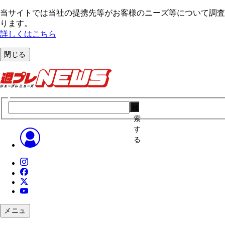
当サイトでは当社の提携先等がお客様のニーズ等について調査・
ります。
詳しくはこちら
閉じる
検
索
す
る
メニュ