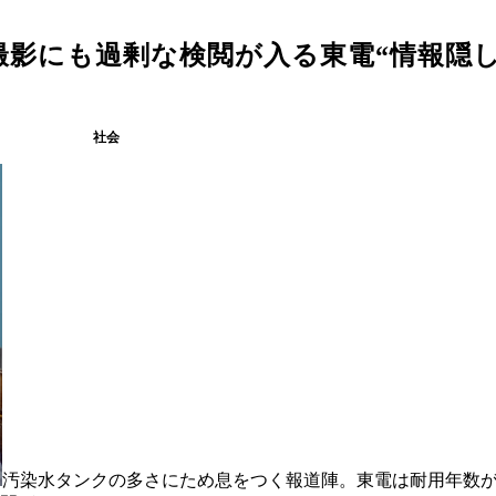
影にも過剰な検閲が入る東電“情報隠し
社会
汚染水タンクの多さにため息をつく報道陣。東電は耐用年数