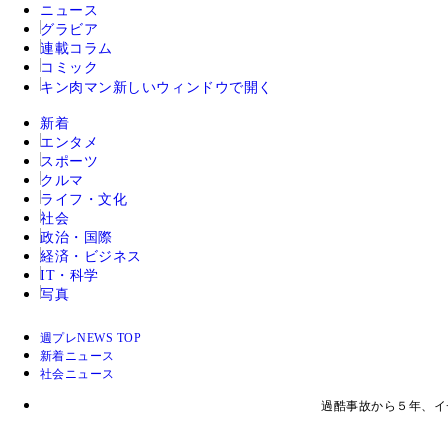
ニュース
グラビア
連載コラム
コミック
キン肉マン
新しいウィンドウで開く
新着
エンタメ
スポーツ
クルマ
ライフ・文化
社会
政治・国際
経済・ビジネス
IT・科学
写真
週プレNEWS TOP
新着ニュース
社会ニュース
過酷事故から５年、イ