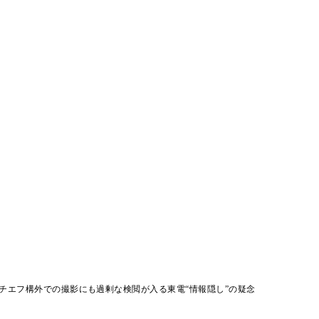
チエフ構外での撮影にも過剰な検閲が入る東電“情報隠し”の疑念