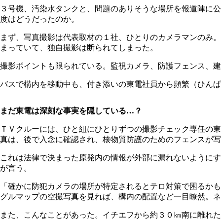
３号機、汚染水タンクと、問題のありそうな場所を報道陣に公
度はどうだったのか。
まず、写真撮影は代表取材の１社、ひとりのカメラマンのみ。
まっていて、独自撮影は断られてしまった。
撮影ポイントも限られている。監視カメラ、防護フェンス、建
バスで構内を移動中も、付き添いの東電社員から頻繁（ひん
まだ東電は深刻な事実を隠している…？
ＴＶクルーには、ひと組にひとりずつの撮影チェック専任の東
真は、後で入念に確認され、核物質防護のためのフェンスが写
これは法律で決まった原発内の情報が外部に漏れないようにす
が言う。
「確かに防犯カメラの場所が特定されるとテロ対策で困るかも
グルマップの空撮写真を見れば、構内の配置など一目瞭然。ネ
また、こんなことがあった。イチエフから約３０㎞南に離れた