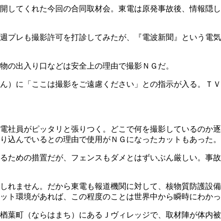
開してくれた今回の合同取材会。東電は原発事故後、情報隠し
週プレも撮影許可を打診してみたが、『電波新聞』という電気
物の出入り口などは安全上の理由で撮影ＮＧだ。
ぱん）に「ここは撮影をご遠慮ください」との指示が入る。Ｔ
電社員がピッタリと張りつく。どこで何を撮影しているのか逐
り込んでいるとの理由で使用がＮＧになったカットもあった。
るための措置だが、フェンスもダメとはずいぶん厳しい。事故
しれません。だから東電も報道機関に対して、核物質防護設備
ット環境があれば、この程度のことは世界中から瞬時にわかっ
楢葉町（ならはまち）にあるＪヴィレッジで、取材陣が体内被