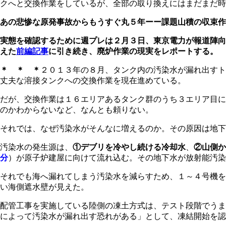
クへと交換作業をしているが、全部の取り換えにはまだまだ時
あの悲惨な原発事故からもうすぐ丸５年ーー課題山積の収束
実態を確認するために週プレは２月３日、東京電力が報道陣向
えた
前編記事
に引き続き、廃炉作業の現実をレポートする。
＊ ＊ ＊
２０１３年の８月、タンク内の汚染水が漏れ出すト
丈夫な溶接タンクへの交換作業を現在進めている。
だが、交換作業は１６エリアあるタンク群のうち３エリア目に
のかわからないなど、なんとも頼りない。
それでは、なぜ汚染水がそんなに増えるのか。その原因は地下
汚染水の発生源は、
①デブリを冷やし続ける冷却水
、
②山側か
分
）が原子炉建屋に向けて流れ込む。その地下水が放射能汚染
それでも海へ漏れてしまう汚染水を減らすため、１～４号機を
い海側遮水壁が見えた。
配管工事を実施している陸側の凍土方式は、テスト段階でうま
によって汚染水が漏れ出す恐れがある」として、凍結開始を認