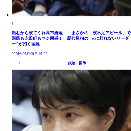
1
頼むから寝てくれ高市総理！ まさかの「寝不足アピール」で
国民も永田町もマジ困惑！ 歴代屈指の"人に頼れないリーダ
ー"が招く国難
2026年08月09日 07:00
政治・国際