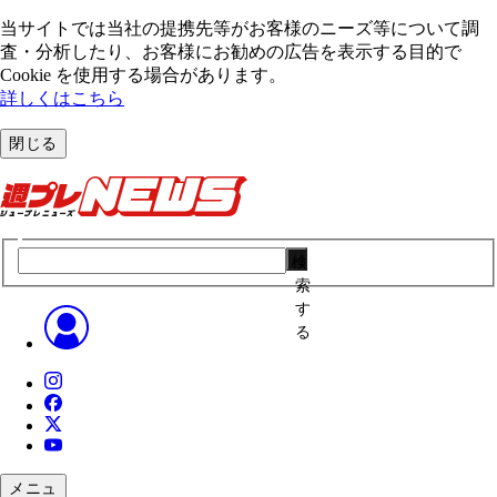
当サイトでは当社の提携先等がお客様のニーズ等について調
査・分析したり、お客様にお勧めの広告を表⽰する⽬的で
Cookie を使⽤する場合があります。
詳しくはこちら
閉じる
検
索
す
る
メニュ