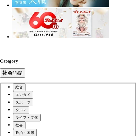
Category
社会
開/閉
総合
エンタメ
スポーツ
クルマ
ライフ・文化
社会
政治・国際