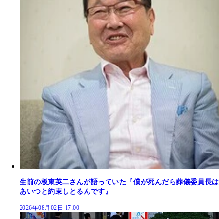
生前の板東英二さんが語っていた『僕が死んだら葬儀委員長は
あいつと約束しとるんです』
2026年08月02日 17:00