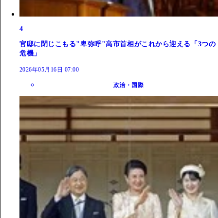
4
官邸に閉じこもる"卑弥呼"高市首相がこれから迎える「3つの
危機」
2026年05月16日 07:00
政治・国際