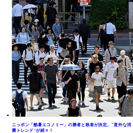
ニッポン「酷暑エコノミー」の勝者と敗者が決定。"意外な消
費トレンド"が続々！