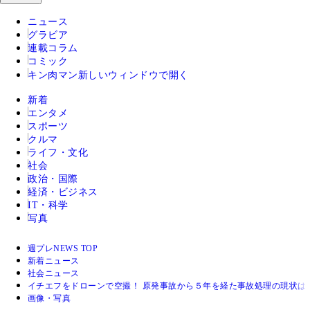
ニュース
グラビア
連載コラム
コミック
キン肉マン
新しいウィンドウで開く
新着
エンタメ
スポーツ
クルマ
ライフ・文化
社会
政治・国際
経済・ビジネス
IT・科学
写真
週プレNEWS TOP
新着ニュース
社会ニュース
イチエフをドローンで空撮！ 原発事故から５年を経た事故処理の現状は
画像・写真