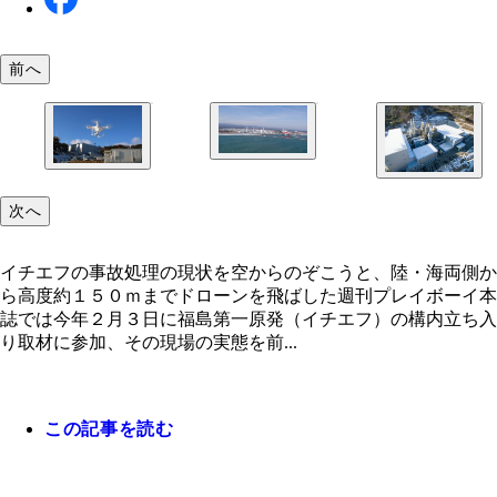
前へ
高度１５０ｍからドローンで撮ったイチエフ全体像
湾中央に新設された作業スペース（○部分）は一辺
ｍ規模で、埋め立てて造られたものだろうが、なん
イチエフの事故処理の現状を空からのぞこうと、陸
業を行なうためかは不明。空中から見ると、原子炉
両側から高度約１５０ｍまでドローンを飛ばした
次へ
面の高低差がないことがよくわかる。津波被害が避
飯舘村蕨平の山地に出現した汚染物焼却減容化施設
れないのも当然だ
理能力は１日２４０ｔ。当初は２０１９年までの使
イチエフの事故処理の現状を空からのぞこうと、陸・海両側か
限付きで建設されたが、稼動期間はさらに２年延長
ら高度約１５０ｍまでドローンを飛ばした週刊プレイボーイ本
る見通し。ここで燃やされた放射性廃棄物が再び大
誌では今年２月３日に福島第一原発（イチエフ）の構内立ち入
に拡散される…？
り取材に参加、その現場の実態を前...
この記事を読む