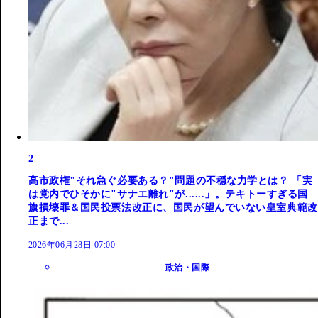
2
高市政権"それ急ぐ必要ある？"問題の不穏な力学とは？ 「実
は党内でひそかに"サナエ離れ"が......」。テキトーすぎる国
旗損壊罪＆国民投票法改正に、国民が望んでいない皇室典範改
正まで...
2026年06月28日 07:00
政治・国際