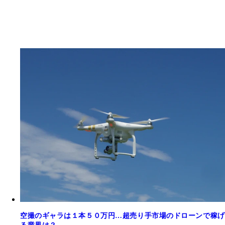
空撮のギャラは１本５０万円…超売り手市場のドローンで稼げ