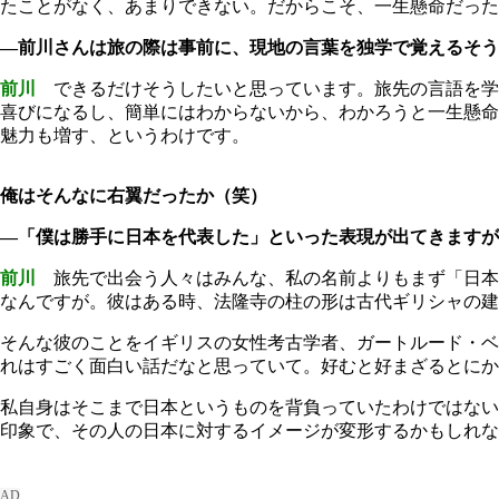
たことがなく、あまりできない。だからこそ、一生懸命だった
―前川さんは旅の際は事前に、現地の言葉を独学で覚えるそう
前川
できるだけそうしたいと思っています。旅先の言語を学
喜びになるし、簡単にはわからないから、わかろうと一生懸命
魅力も増す、というわけです。
俺はそんなに右翼だったか（笑）
―「僕は勝手に日本を代表した」といった表現が出てきますが
前川
旅先で出会う人々はみんな、私の名前よりもまず「日本
なんですが。彼はある時、法隆寺の柱の形は古代ギリシャの建
そんな彼のことをイギリスの女性考古学者、ガートルード・ベ
れはすごく面白い話だなと思っていて。好むと好まざるとにか
私自身はそこまで日本というものを背負っていたわけではない
印象で、その人の日本に対するイメージが変形するかもしれな