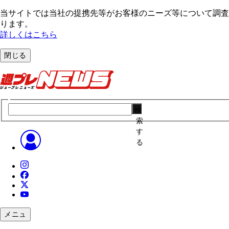
当サイトでは当社の提携先等がお客様のニーズ等について調査・
ります。
詳しくはこちら
閉じる
検
索
す
る
メニュ