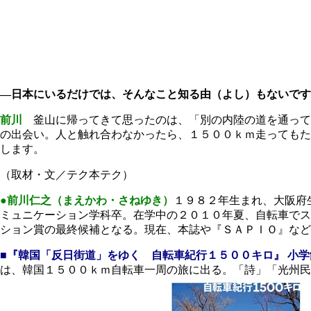
―日本にいるだけでは、そんなこと知る由（よし）もないです
前川
釜山に帰ってきて思ったのは、「別の内陸の道を通って
の出会い。人と触れ合わなかったら、１５００ｋｍ走ってもた
します。
（取材・文／テク本テク）
●前川仁之（まえかわ・さねゆき）
１９８２年生まれ、大阪府
ミュニケーション学科卒。在学中の２０１０年夏、自転車でス
ション賞の最終候補となる。現在、本誌や『ＳＡＰＩＯ』など
■『韓国「反日街道」をゆく 自転車紀行１５００キロ』
小学
は、韓国１５００ｋｍ自転車一周の旅に出る。「詩」「光州民