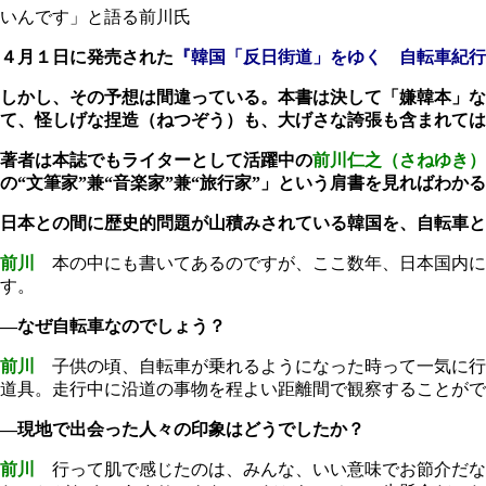
いんです」と語る前川氏
４月１日に発売された
『韓国「反日街道」をゆく 自転車紀行
しかし、その予想は間違っている。本書は決して「嫌韓本」な
て、怪しげな捏造（ねつぞう）も、大げさな誇張も含まれては
著者は本誌でもライターとして活躍中の
前川仁之（さねゆき）
の“文筆家”兼“音楽家”兼“旅行家”」という肩書を見ればわ
日本との間に歴史的問題が山積みされている韓国を、自転車と
前川
本の中にも書いてあるのですが、ここ数年、日本国内に
す。
―なぜ自転車なのでしょう？
前川
子供の頃、自転車が乗れるようになった時って一気に行
道具。走行中に沿道の事物を程よい距離間で観察することがで
―現地で出会った人々の印象はどうでしたか？
前川
行って肌で感じたのは、みんな、いい意味でお節介だな