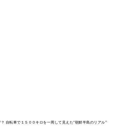
？ 自転車で１５００キロを一周して見えた“朝鮮半島のリアル”