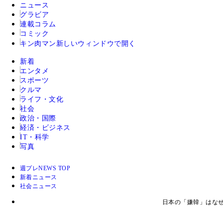
ニュース
グラビア
連載コラム
コミック
キン肉マン
新しいウィンドウで開く
新着
エンタメ
スポーツ
クルマ
ライフ・文化
社会
政治・国際
経済・ビジネス
IT・科学
写真
週プレNEWS TOP
新着ニュース
社会ニュース
日本の「嫌韓」はなぜ