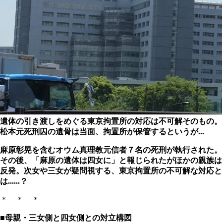
遺体の引き渡しをめぐる東京拘置所の対応は不可解そのもの。
松本元死刑囚の遺骨は当面、拘置所が保管するというが...
麻原彰晃を含むオウム真理教元信者７名の死刑が執行された。
その後、「麻原の遺体は四女に」と報じられたがほかの親族は
反発。
次女や三女が疑問視する、東京拘置所の不可解な対応と
は......？
＊ ＊ ＊
■母親・三女側と四女側との対立構図