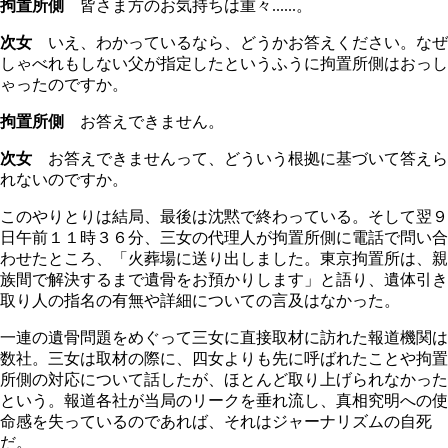
拘置所側
皆さま方のお気持ちは重々......。
次女
いえ、わかっているなら、どうかお答えください。なぜ
しゃべれもしない父が指定したというふうに拘置所側はおっし
ゃったのですか。
拘置所側
お答えできません。
次女
お答えできませんって、どういう根拠に基づいて答えら
れないのですか。
このやりとりは結局、最後は沈黙で終わっている。そして翌９
日午前１１時３６分、三女の代理人が拘置所側に電話で問い合
わせたところ、「火葬場に送り出しました。東京拘置所は、親
族間で解決するまで遺骨をお預かりします」と語り、遺体引き
取り人の指名の有無や詳細についての言及はなかった。
一連の遺骨問題をめぐって三女に直接取材に訪れた報道機関は
数社。三女は取材の際に、四女よりも先に呼ばれたことや拘置
所側の対応について話したが、ほとんど取り上げられなかった
という。報道各社が当局のリークを垂れ流し、真相究明への使
命感を失っているのであれば、それはジャーナリズムの自死
だ。