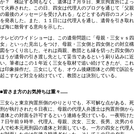
か？ 検証する間もなく、遺体は７月９日、東京拘置所によっ
て火葬された。この日、四女は代理人のブログを通じて「父親
の最後のメッセージを受け入れる」などとする内容のコメント
を発表した。また、１１日には代理人を通し、遺骨を引き取れ
ば海に散骨する意向を示した。
テレビのワイドショーは、この遺骨問題に「母親・三女ｖｓ四
女」といった見出しをつけ、母親・三女側と四女側との対立構
図をつくり出した。それは両親、教団とも縁を切った四女側の
ほうが遺骨の引き渡し先として妥当であるという刷り込みに近
い。筆者はこの１年近く三女を取材で追い続けてきたが、これ
は印象操作だ。三女にしても、オウム後継団体との間で訴訟を
起こすなど対立を続けていて、教団とは決別している。
■皆さま方のお気持ちは重々......
三女らと東京拘置所側のやりとりでも、不可解な点がある。死
刑が執行された６日夜に、母親の代理人弁護士は拘置所側から
遺体との対面を許可するという連絡を受けている。一夜明けた
７日午前９時半、代理人、母親、次女、三女、長男、次男の６
人で松本元死刑囚の遺体と対面している。一方の四女と代理人