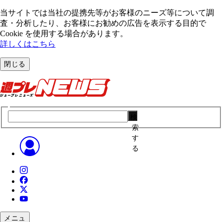
当サイトでは当社の提携先等がお客様のニーズ等について調
査・分析したり、お客様にお勧めの広告を表⽰する⽬的で
Cookie を使⽤する場合があります。
詳しくはこちら
閉じる
検
索
す
る
メニュ