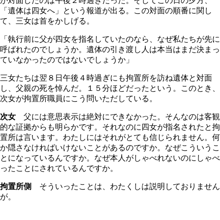
が対面したのは午後２時過ぎだった。そしてこの日の夕方、
「遺体は四女へ」という報道が出る。この対面の順番に関し
て、三女は首をかしげる。
「執行前に父が四女を指名していたのなら、なぜ私たちが先に
呼ばれたのでしょうか。遺体の引き渡し人は本当はまだ決まっ
ていなかったのではないでしょうか」
三女たちは翌８日午後４時過ぎにも拘置所を訪ね遺体と対面
し、父親の死を悼んだ。１５分ほどだったという。このとき、
次女が拘置所職員にこう問いただしている。
次女
父には意思表示は絶対にできなかった。そんなのは客観
的な証拠からも明らかです。それなのに四女が指名されたと拘
置所は言います。わたしにはそれがとても信じられません。何
か隠さなければいけないことがあるのですか。なぜこういうこ
とになっているんですか。なぜ本人がしゃべれないのにしゃべ
ったことにされているんですか。
拘置所側
そういったことは、わたくしは説明しておりません
が。