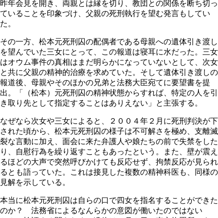
昨年会見を開き、両親とは縁を切り、教団との関係を断ち切っ
ていることを印象づけ、父親の死刑執行を望む発言もしてい
た。
その一方、松本元死刑囚の配偶者である母親への遺体引き渡し
を望んでいた三女にとって、この報道は寝耳に水だった。三女
はオウム事件の真相はまだ明らかになっていないとして、次女
と共に父親の精神的治療を求めていた。そして遺体引き渡しの
報道後、母親やそのほかの兄弟と法務大臣宛てに要望書を提
出。「（松本）元死刑囚の精神状態からすれば、特定の人を引
き取り先として指定することはありえない」と主張する。
なぜなら次女や三女によると、２００４年２月に死刑判決が下
された頃から、松本元死刑囚の様子は不可解さを極め、支離滅
裂な言動に加え、面会に来た弁護人や娘たちの前で失禁をした
り、自慰行為を繰り返すこともあったという。また、壁が震え
るほどの大声で突然呼びかけても反応せず、拘禁反応が見られ
るとも語っていた。これは接見した複数の精神科医も、同様の
見解を示している。
本当に松本元死刑囚は自らの口で四女を指名することができた
のか？ 法務省によるなんらかの意図が働いたのではない