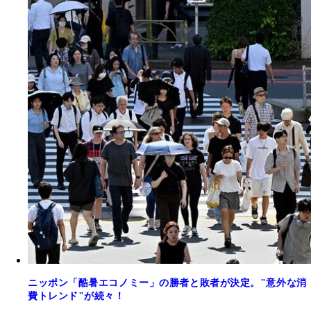
ニッポン「酷暑エコノミー」の勝者と敗者が決定。"意外な消
費トレンド"が続々！