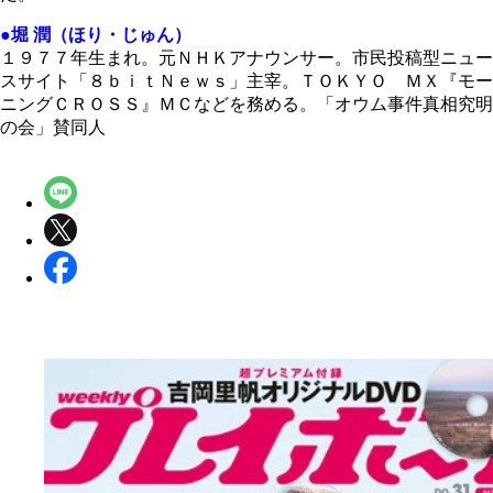
●堀 潤（ほり・じゅん）
１９７７年生まれ。元ＮＨＫアナウンサー。市民投稿型ニュー
スサイト「８ｂｉｔＮｅｗｓ」主宰。ＴＯＫＹＯ ＭＸ『モー
ニングＣＲＯＳＳ』ＭＣなどを務める。「オウム事件真相究明
の会」賛同人