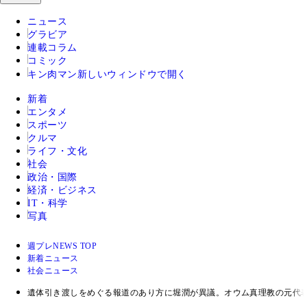
ニュース
グラビア
連載コラム
コミック
キン肉マン
新しいウィンドウで開く
新着
エンタメ
スポーツ
クルマ
ライフ・文化
社会
政治・国際
経済・ビジネス
IT・科学
写真
週プレNEWS TOP
新着ニュース
社会ニュース
遺体引き渡しをめぐる報道のあり方に堀潤が異議。オウム真理教の元代