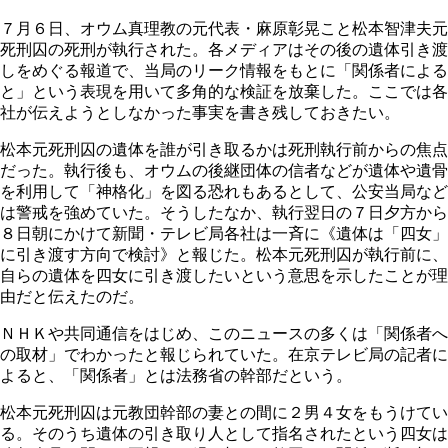
７月６日、オウム真理教の元代表・麻原彰晃こと松本智津夫元
死刑囚の死刑が執行された。各メディアはその後の遺体引き渡
しをめぐる報道で、当局のリーク情報をもとに「関係者による
と」という表現を用いて多角的な検証を放棄した。ここでは各
社が伝えようとしなかった事実を書き残しておきたい。
松本元死刑囚の遺体を誰が引き取るかは死刑執行前からの焦点
だった。執行後も、オウムの後継団体の信者などが遺体や遺骨
を利用して「神格化」を図る恐れもあるとして、公安当局など
は警戒を強めていた。そうしたなか、執行翌日の７日夕方から
８日朝にかけて新聞・テレビ局各社は一斉に《遺体は「四女」
に引き渡す方向で検討》と報じた。松本元死刑囚が執行前に、
自らの遺体を四女に引き渡したいという意思を示したことが理
由だと伝えたのだ。
ＮＨＫや共同通信をはじめ、このニュースの多くは「関係者へ
の取材」でわかったと報じられていた。在京テレビ局の記者に
よると、「関係者」とは法務省の幹部だという。
松本元死刑囚は元教団幹部の妻との間に２男４女をもうけてい
る。そのうち遺体の引き取り人として指名されたという四女は