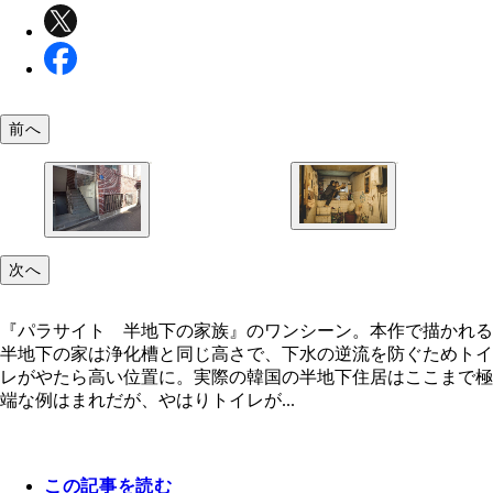
前へ
『パラサイト 半地下の家族』のワンシーン。本作
次へ
かれる半地下の家は浄化槽と同じ高さで、下水の逆
柵などで窓をガードしている半地下の家も少なくな
防ぐためトイレがやたら高い位置に。実際の韓国の
雨水や砂ぼこりが流れ込みやすいのはもちろんのこ
下住居はここまで極端な例はまれだが、やはりトイ
『パラサイト 半地下の家族』のワンシーン。本作で描かれる
酔っぱらいが立ち小便をして大惨事、なんてことも
通常の家よりも高めに設置されていることは多い
半地下の家は浄化槽と同じ高さで、下水の逆流を防ぐためトイ
からだ
（Ｃ）２０１９ ＣＪ ＥＮＭ ＣＯＲＰＯＲＡＴ
レがやたら高い位置に。実際の韓国の半地下住居はここまで極
Ｎ，ＢＡＲＵＮＳＯＮ Ｅ＆Ａ ＡＬＬ ＲＩＧＨ
端な例はまれだが、やはりトイレが...
Ｓ ＲＥＳＥＲＶＥＤ
この記事を読む