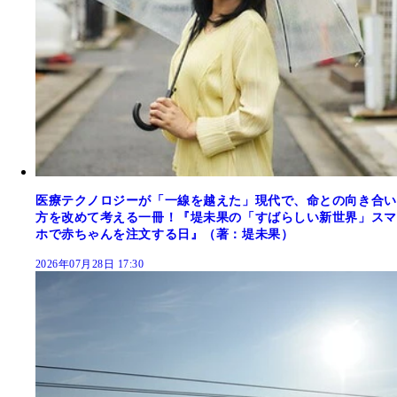
医療テクノロジーが「一線を越えた」現代で、命との向き合い
方を改めて考える一冊！『堤未果の「すばらしい新世界」スマ
ホで赤ちゃんを注文する日』（著：堤未果）
2026年07月28日 17:30