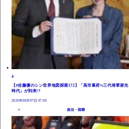
4
【#佐藤優のシン世界地図探索172】「高市幕府≒三代将軍家光
時代」が到来!?
2026年08月07日 07:00
政治・国際