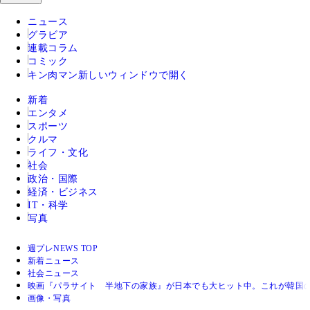
ニュース
グラビア
連載コラム
コミック
キン肉マン
新しいウィンドウで開く
新着
エンタメ
スポーツ
クルマ
ライフ・文化
社会
政治・国際
経済・ビジネス
IT・科学
写真
週プレNEWS TOP
新着ニュース
社会ニュース
映画『パラサイト 半地下の家族』が日本でも大ヒット中。これが韓国の
画像・写真