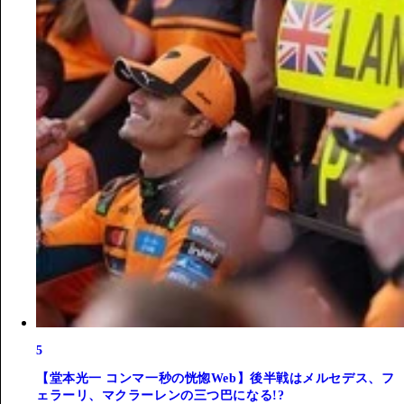
5
【堂本光一 コンマ一秒の恍惚Web】後半戦はメルセデス、フ
ェラーリ、マクラーレンの三つ巴になる!?