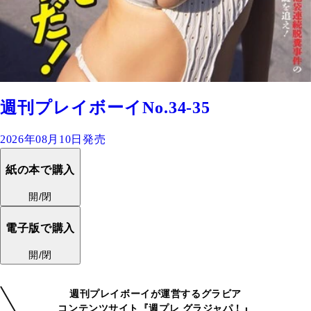
週刊プレイボーイNo.34-35
2026年08月10日発売
紙の本で購入
開/閉
電子版で購入
開/閉
週刊プレイボーイが運営するグラビア
コンテンツサイト『週プレ グラジャパ！』