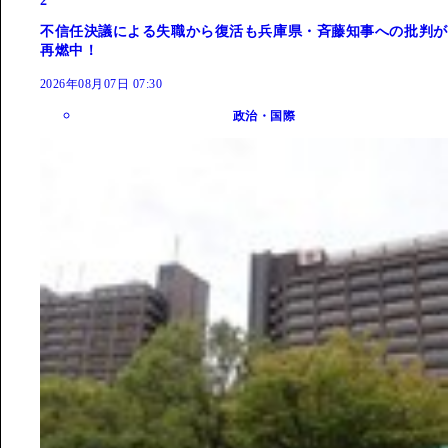
2
不信任決議による失職から復活も兵庫県・斉藤知事への批判が
再燃中！
2026年08月07日 07:30
政治・国際