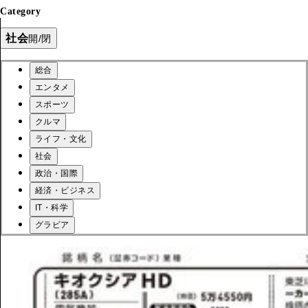
Category
社会
開/閉
総合
エンタメ
スポーツ
クルマ
ライフ・文化
社会
政治・国際
経済・ビジネス
IT・科学
グラビア