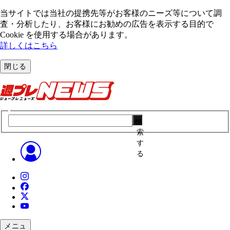
当サイトでは当社の提携先等がお客様のニーズ等について調
査・分析したり、お客様にお勧めの広告を表⽰する⽬的で
Cookie を使⽤する場合があります。
詳しくはこちら
閉じる
検
索
す
る
メニュ