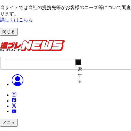
当サイトでは当社の提携先等がお客様のニーズ等について調査・
ります。
詳しくはこちら
閉じる
検
索
す
る
メニュ