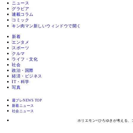
ニュース
グラビア
連載コラム
コミック
キン肉マン
新しいウィンドウで開く
新着
エンタメ
スポーツ
クルマ
ライフ・文化
社会
政治・国際
経済・ビジネス
IT・科学
写真
週プレNEWS TOP
新着ニュース
社会ニュース
ホリエモン×ひろゆきが考える、