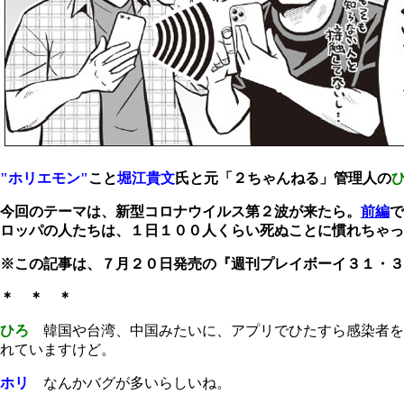
"ホリエモン"
こと
堀江貴文
氏と元「２ちゃんねる」管理人の
今回のテーマは、新型コロナウイルス第２波が来たら。
前編
で
ロッパの人たちは、１日１００人くらい死ぬことに慣れちゃっ
※この記事は、７月２０日発売の『週刊プレイボーイ３１・３
＊ ＊ ＊
ひろ
韓国や台湾、中国みたいに、アプリでひたすら感染者を
れていますけど。
ホリ
なんかバグが多いらしいね。