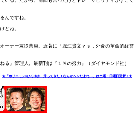
ている。だから、前回も言ったけどトレーサビリティがすごく
るんですね。
けどね。
オーナー兼従業員。近著に『堀江貴文ｖｓ．外食の革命的経営
んねる』管理人。最新刊は『１％の努力』（ダイヤモンド社）
★「ホリエモン×ひろゆき 帰ってきた！なんかヘンだよね…」は土曜・日曜日更新！★