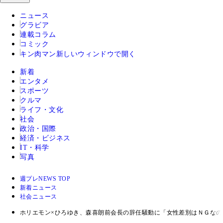
ニュース
グラビア
連載コラム
コミック
キン肉マン
新しいウィンドウで開く
新着
エンタメ
スポーツ
クルマ
ライフ・文化
社会
政治・国際
経済・ビジネス
IT・科学
写真
週プレNEWS TOP
新着ニュース
社会ニュース
ホリエモン×ひろゆき、森喜朗前会長の辞任騒動に「女性差別はＮＧな