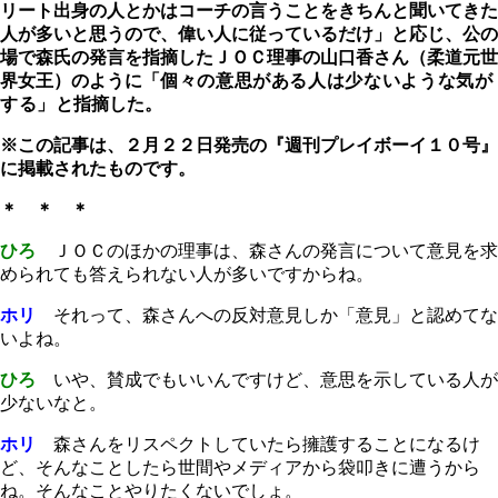
リート出身の人とかはコーチの言うことをきちんと聞いてきた
人が多いと思うので、偉い人に従っているだけ」と応じ、公の
場で森氏の発言を指摘したＪＯＣ理事の山口香さん（柔道元世
界女王）のように「
個々の意思がある人は少ないような気が
する」
と指摘した。
※この記事は、２月２２日発売の『週刊プレイボーイ１０号』
に掲載されたものです。
＊ ＊ ＊
ひろ
ＪＯＣのほかの理事は、森さんの発言について意見を求
められても答えられない人が多いですからね。
ホリ
それって、森さんへの反対意見しか「意見」と認めてな
いよね。
ひろ
いや、賛成でもいいんですけど、意思を示している人が
少ないなと。
ホリ
森さんをリスペクトしていたら擁護することになるけ
ど、そんなことしたら世間やメディアから袋叩きに遭うから
ね。そんなことやりたくないでしょ。