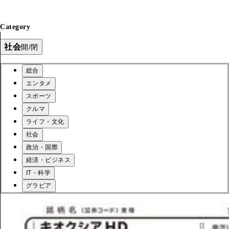
Category
社会
開/閉
総合
エンタメ
スポーツ
クルマ
ライフ・文化
社会
政治・国際
経済・ビジネス
IT・科学
グラビア