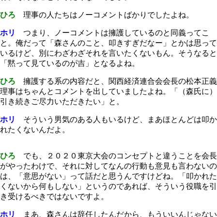
ひろ
理事の人たちはノーコメントばかりでしたよね。
ホリ
つまり、ノーコメントは擁護しているのと同義ってこ
と。俺だって「森さんのこと、叩きすぎだなー」とかは思って
いるけど、別にわざわざそれを言いたくないもん。そうなると
「黙って見ているのが吉」となるよね。
ひろ
擁護する系の内容だと、関西経済連合会会長の松本正義
理事はちゃんとコメントを出していましたよね。「（森氏に）
引き続きご尽力いただきたい」と。
ホリ
そういう男気のある人もいるけど、まあほとんどは叩か
れたくないんだよ。
ひろ
でも、２０２０東京大会のコンセプトと違うことを会長
がやったわけで、それに対してなんの行動も意見も言わないの
は、「意思がない」って話だと思うんですけどね。「叩かれた
くないから何もしない」というのであれば、そういう役職を引
き受けるべきではないですよ。
ホリ
まあ、森さんは辞任したんだから、もういいんじゃない