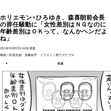
ホリエモン×ひろゆき、森喜朗前会長
の辞任騒動に「女性差別はＮＧなのに
年齢差別はＯＫって、なんかヘンだよ
ね」
2021年03月07日 06:00 更新
構成／杉原光徳 加藤純平 イラスト／西アズナブル
社会