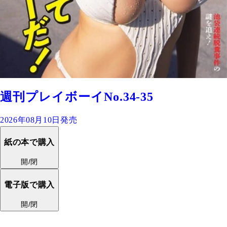
週刊プレイボーイNo.34-35
2026年08月10日発売
紙の本で購入
開/閉
電子版で購入
開/閉