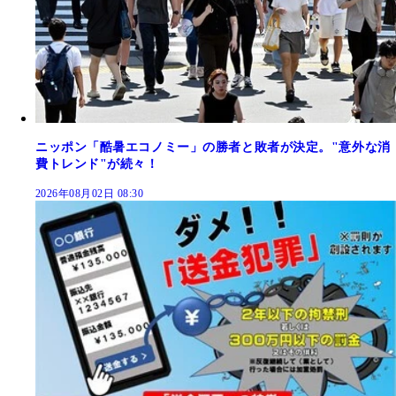
ニッポン「酷暑エコノミー」の勝者と敗者が決定。"意外な消
費トレンド"が続々！
2026年08月02日 08:30