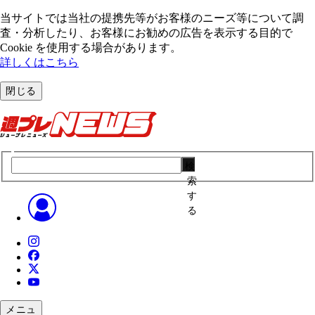
当サイトでは当社の提携先等がお客様のニーズ等について調
査・分析したり、お客様にお勧めの広告を表⽰する⽬的で
Cookie を使⽤する場合があります。
詳しくはこちら
閉じる
検
索
す
る
メニュ