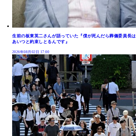
生前の板東英二さんが語っていた『僕が死んだら葬儀委員長は
あいつと約束しとるんです』
2026年08月02日 17:00