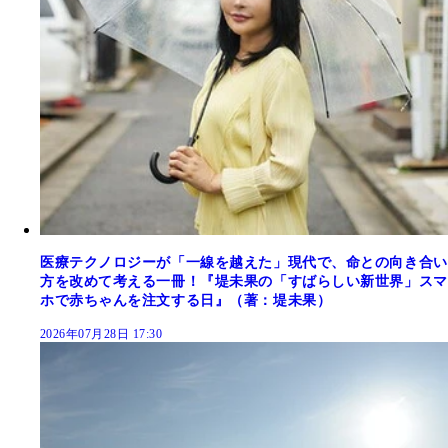
医療テクノロジーが「一線を越えた」現代で、命との向き合い
方を改めて考える一冊！『堤未果の「すばらしい新世界」スマ
ホで赤ちゃんを注文する日』（著：堤未果）
2026年07月28日 17:30