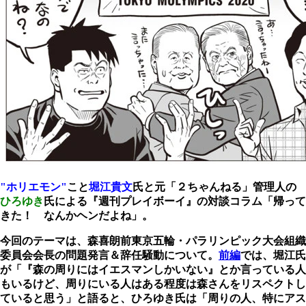
"ホリエモン"
こと
堀江貴文
氏と元「２ちゃんねる」管理人の
ひろゆき
氏による『週刊プレイボーイ』の対談コラム「帰って
きた！ なんかヘンだよね」。
今回のテーマは、森喜朗前東京五輪・パラリンピック大会組織
委員会会長の問題発言＆辞任騒動について。
前編
では、堀江氏
が「『森の周りにはイエスマンしかいない』とか言っている人
もいるけど、周りにいる人はある程度は森さんをリスペクトし
ていると思う」と語ると、ひろゆき氏は「周りの人、特にアス