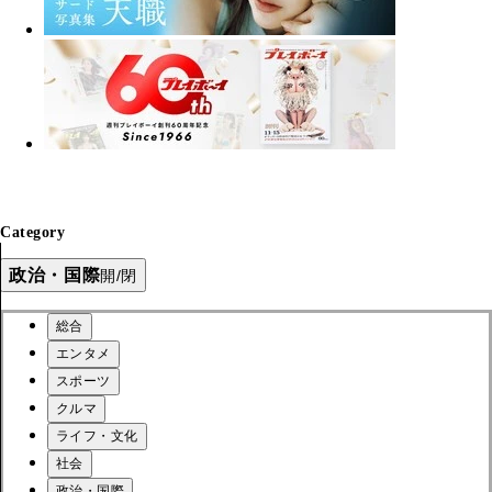
Category
政治・国際
開/閉
総合
エンタメ
スポーツ
クルマ
ライフ・文化
社会
政治・国際