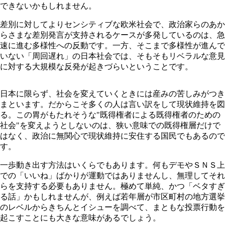
できないかもしれません。
差別に対してよりセンシティブな欧米社会で、政治家らのあか
らさまな差別発言が支持されるケースが多発しているのは、急
速に進む多様性への反動です。一方、そこまで多様性が進んで
いない「周回遅れ」の日本社会では、そもそもリベラルな意見
に対する大規模な反発が起きづらいということです。
日本に限らず、社会を変えていくときには産みの苦しみがつき
まといます。だからこそ多くの人は言い訳をして現状維持を図
る。この胃がもたれそうな"既得権者による既得権者のための
社会"を変えようとしないのは、狭い意味での既得権層だけで
はなく、政治に無関心で現状維持に安住する国民でもあるので
す。
一歩動き出す方法はいくらでもあります。何もデモやＳＮＳ上
での「いいね」ばかりが運動ではありませんし、無理してそれ
らを支持する必要もありません。極めて単純、かつ「ベタすぎ
る話」かもしれませんが、例えば若年層が市区町村の地方選挙
のレベルからきちんとイシューを調べて、まともな投票行動を
起こすことにも大きな意味があるでしょう。