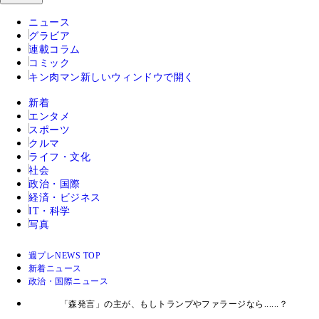
ニュース
グラビア
連載コラム
コミック
キン肉マン
新しいウィンドウで開く
新着
エンタメ
スポーツ
クルマ
ライフ・文化
社会
政治・国際
経済・ビジネス
IT・科学
写真
週プレNEWS TOP
新着ニュース
政治・国際ニュース
「森発言」の主が、もしトランプやファラージなら......？