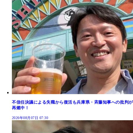
不信任決議による失職から復活も兵庫県・斉藤知事への批判が
再燃中！
2026年08月07日 07:30