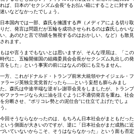
れば、日本の"セクシズム会長"をお払い箱にすることに対する
迷いなどなかったでしょう。
日本国内では一部、森氏を擁護する声（メディアによる切り取
りだ、発言は問題だが五輪を成功させられるのは森氏しかいな
い、あのひと言で功績を無視するのはおかしい、など）も散見
されます。
もはや言うまでもないとは思いますが、そんな理屈は、「この
時代に、五輪開催国の組織委員会会長がセクシズム丸出しの発
言をした」という事実の前にはなんの役にも立ちません。
一方、これがドナルド・トランプ前米大統領やナイジェル・フ
ァラージ英独立党党首だったら......という妄想も膨らみまし
た。森氏は中途半端な逆ギレ謝罪会見をしましたが、トランプ
やファラージなら火に油を注ぐように不適切発言を重ね、社会
を分断させ、"ポリコレ勢との泥仕合"に仕立て上げたでしょ
う。
今回そうならなかったのは、もちろん日本社会がまともだった
という側面が大きいのですが、逆に「日本社会がまだ成熟に近
づいていないからこそ、そうはならなかった」という面も否定