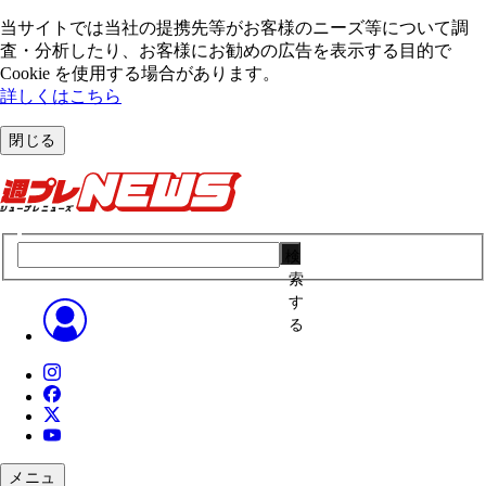
当サイトでは当社の提携先等がお客様のニーズ等について調
査・分析したり、お客様にお勧めの広告を表⽰する⽬的で
Cookie を使⽤する場合があります。
詳しくはこちら
閉じる
検
索
す
る
メニュ