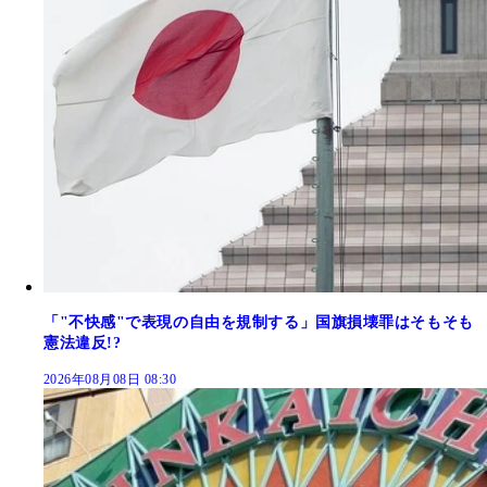
「"不快感"で表現の自由を規制する」国旗損壊罪はそもそも
憲法違反!?
2026年08月08日 08:30