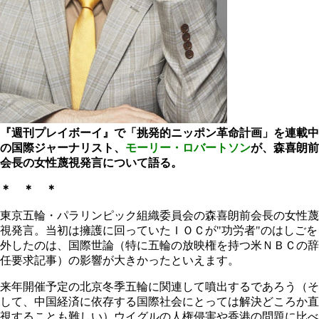
『週刊プレイボーイ』で「挑発的ニッポン革命計画」を連載中
の国際ジャーナリスト、
モーリー・ロバートソン
が、
森喜朗前
会長の女性蔑視発言について語る。
＊ ＊ ＊
東京五輪・パラリンピック組織委員会の森喜朗前会長の女性蔑
視発言。当初は擁護に回っていたＩＯＣが"功労者"のはしごを
外したのは、国際世論（特に五輪の放映権を持つ米ＮＢＣの辞
任要求記事）の影響が大きかったといえます。
来年開催予定の北京冬季五輪に関連して噴出するであろう（そ
して、中国経済に依存する国際社会にとっては解決どころか直
視することも難しい）ウイグルの人権侵害や香港の問題に比べ