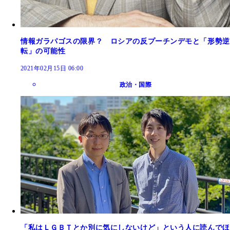
情報ガラパゴスの限界？ ロシアの反プーチンデモと「形勢逆
転」の可能性
2021年02月15日 06:00
政治・国際
「私はＬＧＢＴとか別に気にしないけど」という人に読んでほ