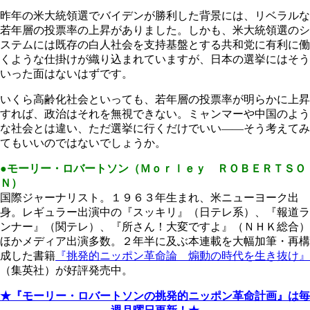
昨年の米大統領選でバイデンが勝利した背景には、リベラルな
若年層の投票率の上昇がありました。しかも、米大統領選のシ
ステムには既存の白人社会を支持基盤とする共和党に有利に働
くような仕掛けが織り込まれていますが、日本の選挙にはそう
いった面はないはずです。
いくら高齢化社会といっても、若年層の投票率が明らかに上昇
すれば、政治はそれを無視できない。ミャンマーや中国のよう
な社会とは違い、ただ選挙に行くだけでいい――そう考えてみ
てもいいのではないでしょうか。
●モーリー・ロバートソン（Ｍｏｒｌｅｙ ＲＯＢＥＲＴＳＯ
Ｎ）
国際ジャーナリスト。１９６３年生まれ、米ニューヨーク出
身。レギュラー出演中の『スッキリ』（日テレ系）、『報道ラ
ンナー』（関テレ）、『所さん！大変ですよ』（ＮＨＫ総合）
ほかメディア出演多数。２年半に及ぶ本連載を大幅加筆・再構
成した書籍
『挑発的ニッポン革命論 煽動の時代を生き抜け』
（集英社）が好評発売中。
★『モーリー・ロバートソンの挑発的ニッポン革命計画』は毎