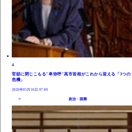
4
官邸に閉じこもる"卑弥呼"高市首相がこれから迎える「3つの
危機」
2026年05月16日 07:00
政治・国際