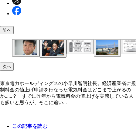
前へ
【図表②】東北電力の第2四半期決算における電気
【図表①】燃料価格の高騰によって「燃料費調整単
業費用の21年と22年を比べると、燃料費・購入電
が上昇している。規制料金の場合はプラスの上限が
6000億円以上も上振れしている。燃料価格の高騰
されているが、自由料金の場合は上限があっても撤
東京電力ホールディングスの小早川智明社長。経済
現在、停止中で再稼働のメドが立っていない東京電
次へ
に電力会社の経営を圧迫しているかがわかる。図／
政府は今年1月使用分からの電気料金を約2割下げ
踏み込む小売り各社が相次いでいるのが現状
省に規制料金の値上げ申請を行なった
柏崎刈羽原子力発電所
ルギー経済社会研究所提供の図表を参照して作成（
軽減策を打ち出しているが、電力各社の値上げ分を
所：東北電力IR情報）
ーできるものではない
東京電力ホールディングスの小早川智明社長。経済産業省に規
制料金の値上げ申請を行なった電気料金はどこまで上がるの
か......？ すでに昨年から電気料金の値上げを実感している人
も多いと思うが、そこに追い...
この記事を読む