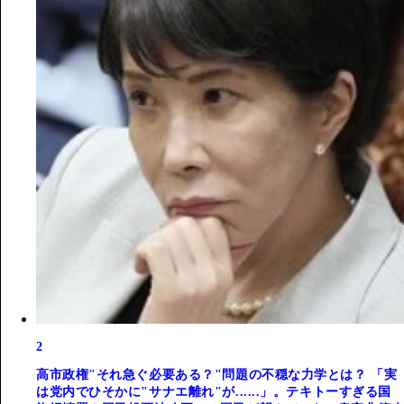
2
高市政権"それ急ぐ必要ある？"問題の不穏な力学とは？ 「実
は党内でひそかに"サナエ離れ"が......」。テキトーすぎる国