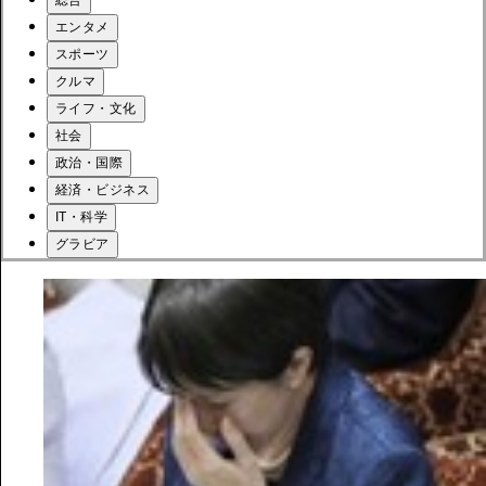
総合
エンタメ
スポーツ
クルマ
ライフ・文化
社会
政治・国際
経済・ビジネス
IT・科学
グラビア