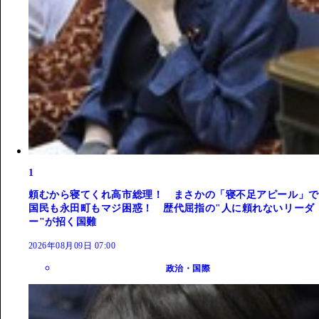
1
頼むから寝てくれ高市総理！ まさかの「寝不足アピール」で
国民も永田町もマジ困惑！ 歴代屈指の"人に頼れないリーダ
ー"が招く国難
2026年08月09日 07:00
政治・国際