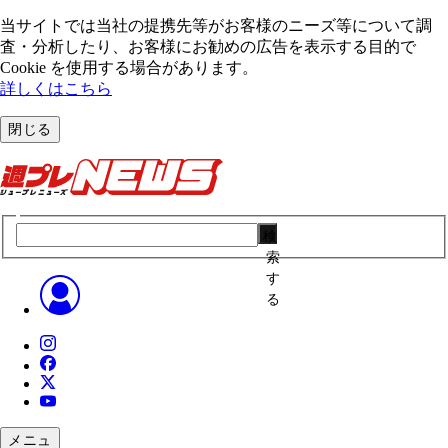
当サイトでは当社の提携先等がお客様のニーズ等について調
査・分析したり、お客様にお勧めの広告を表⽰する⽬的で
Cookie を使⽤する場合があります。
詳しくはこちら
閉じる
検
索
す
る
メニュ