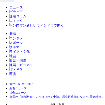
ニュース
グラビア
連載コラム
コミック
キン肉マン
新しいウィンドウで開く
新着
エンタメ
スポーツ
クルマ
ライフ・文化
社会
政治・国際
経済・ビジネス
IT・科学
写真
週プレNEWS TOP
新着ニュース
社会ニュース
東電が「規制料金」の引き上げを申請。原発再稼働しないと"電気料金３
画像・写真