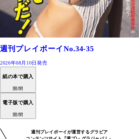
週刊プレイボーイNo.34-35
2026年08月10日発売
紙の本で購入
開/閉
電子版で購入
開/閉
週刊プレイボーイが運営するグラビア
コンテンツサイト『週プレ グラジャパ！』