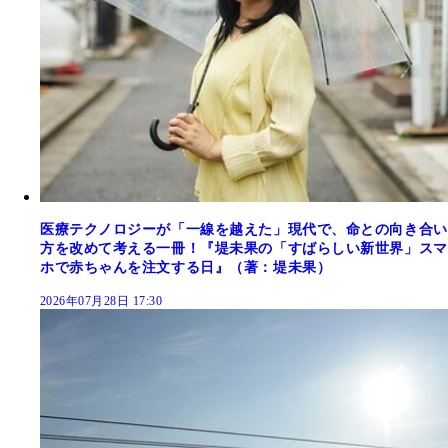
医療テクノロジーが「一線を越えた」現代で、命との向き合い
方を改めて考える一冊！『堤未果の「すばらしい新世界」スマ
ホで赤ちゃんを注文する日』（著：堤未果）
2026年07月28日 17:30