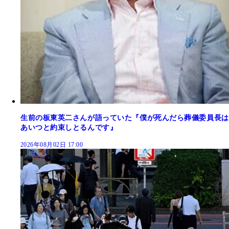
生前の板東英二さんが語っていた『僕が死んだら葬儀委員長は
あいつと約束しとるんです』
2026年08月02日 17:00