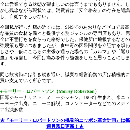
全に営業できる状態が望ましいのは言うまでもありません。し
かし残念ながら現状では、消費者は「安全格差」の存在を認識
し、自衛するしかない。
今回私が行った店の近くには、SNSでのあおりなどゼロで最高
な品質の食材を粛々と提供する別ジャンルの専門店もあり、完
全に不意打ちを食らった格好でした。保健所に通報するなどの
強硬策も思いつきましたが、食中毒の因果関係を立証する煩わ
しさや、仮にこちらの主張が通った場合の「カルマ」や「返り
血」を考慮し、今回は痛みを伴う勉強をしたと思うことにしま
す。
同じ飲食街には引き続き通い、誠実な経営姿勢の店は積極的に
買い支えていく所存です。
●モーリー・ロバートソン（Morley Robertson）
国際ジャーナリスト、ミュージシャン。1963年生まれ、米ニュ
ーヨーク出身。ニュース解説、コメンテーターなどでのメディ
ア出演多数
★『モーリー・ロバートソンの挑発的ニッポン革命計画』は毎
週月曜日更新！★