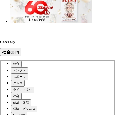
Category
社会
開/閉
総合
エンタメ
スポーツ
クルマ
ライフ・文化
社会
政治・国際
経済・ビジネス