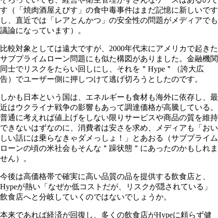
す（「焼肉酒屋えびす」の食中毒事件はまだ記憶に新しいです
し、直近では「レアとんかつ」の安全性の問題がメディアでも
議論になっています）。
比較対象としては遠大ですが、2000年代末にアメリカで起きた
サブプライムローン問題にも似た構図がありました。金融機関
同士でリスクをたらい回しにし、それを＂Hype＂（誇大広
告）でユーザー側に押しつけて逃げ切ろうとしたのです。
しかも日本という国は、エネルギーも食材も海外に依存し、最
近はウクライナ戦争の影響もあって調達価格が高騰している。
普通に考えれば値上げをしない限りサービスや商品の質を維持
できないはずなのに、消費者は安さを求め、メディアも「おい
しい話には乗らなきゃダメっしょ！」とあおる（サブプライム
ローンの頃の米社会もそんな＂躁状態＂にあったのかもしれま
せん）。
今後は高価格帯で確実に高い品質の品を提供する飲食店と、
Hypeが熱い「なぜか低コストだが、リスクが隠されている」
飲食店へと分岐していくのではないでしょうか。
本来であれば経済が回復し、多くの飲食店がHypeに頼らず健