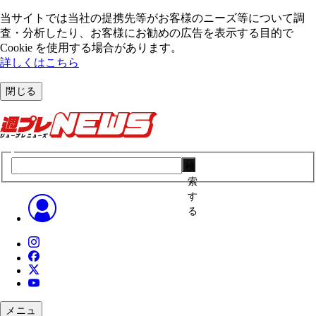
当サイトでは当社の提携先等がお客様のニーズ等について調
査・分析したり、お客様にお勧めの広告を表⽰する⽬的で
Cookie を使⽤する場合があります。
詳しくはこちら
閉じる
検
索
す
る
メニュ