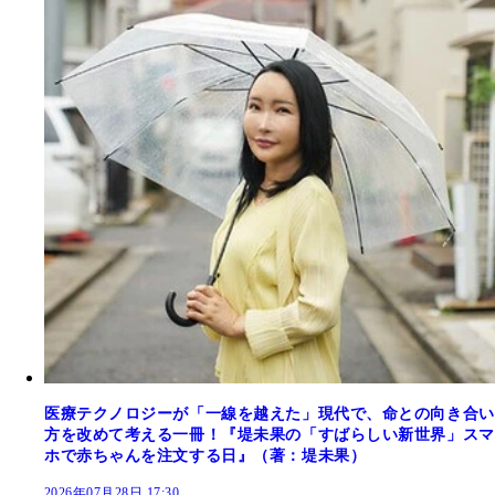
医療テクノロジーが「一線を越えた」現代で、命との向き合い
方を改めて考える一冊！『堤未果の「すばらしい新世界」スマ
ホで赤ちゃんを注文する日』（著：堤未果）
2026年07月28日 17:30