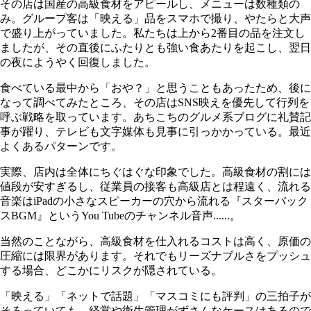
その店は国産の高級食材をアピールし、メニューは数種類の
み。グループ客は「映える」品をスマホで撮り、やたらと大声
で盛り上がっていました。私たちは上から2番目の品を注文し
ましたが、その直後にふたりとも強い食あたりを起こし、翌日
の夜にようやく回復しました。
食べている最中から「おや？」と思うこともあったため、後に
なって調べてみたところ、その店はSNS映えを優先して行列を
呼ぶ戦略を取っています。あちこちのグルメ系ブログに礼賛記
事が躍り、テレビも文字媒体も見事に引っかかっている。最近
よくあるパターンです。
実際、店内は全体にちぐはぐな印象でした。高級食材の割には
値段が安すぎるし、従業員の接客も高級店とは程遠く、流れる
音楽はiPadの小さなスピーカーの穴から流れる『スターバック
スBGM』というYou Tubeのチャンネル音声......。
当然のことながら、高級食材を仕入れるコストは高く、原価の
圧縮には限界があります。それでもリーズナブルさをプッシュ
する場合、どこかにリスクが隠されている。
「映える」「ネットで話題」「マスコミにも評判」の三拍子が
そろっていても、経営や衛生管理がずさんなケースはあるので