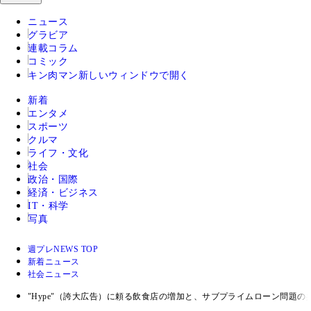
ニュース
グラビア
連載コラム
コミック
キン肉マン
新しいウィンドウで開く
新着
エンタメ
スポーツ
クルマ
ライフ・文化
社会
政治・国際
経済・ビジネス
IT・科学
写真
週プレNEWS TOP
新着ニュース
社会ニュース
"Hype"（誇大広告）に頼る飲食店の増加と、サブプライムローン問題の