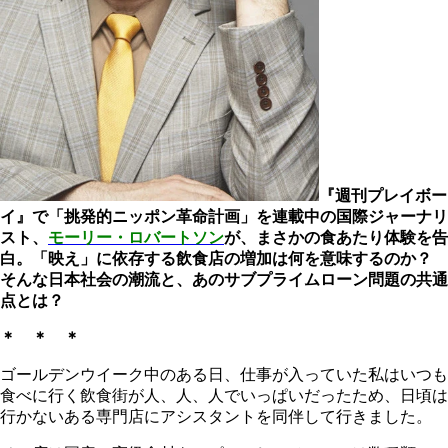
『週刊プレイボー
イ』で「挑発的ニッポン革命計画」を連載中の国際ジャーナリ
スト、
モーリー・ロバートソン
が、
まさかの食あたり体験を告
白。「映え」に依存する飲食店の増加は何を意味するのか？
そんな日本社会の潮流と、あのサブプライムローン問題の共通
点とは？
＊ ＊ ＊
ゴールデンウイーク中のある日、仕事が入っていた私はいつも
食べに行く飲食街が人、人、人でいっぱいだったため、日頃は
行かないある専門店にアシスタントを同伴して行きました。