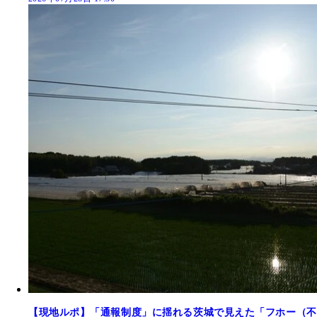
【現地ルポ】「通報制度」に揺れる茨城で見えた「フホー（不