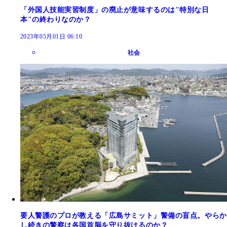
「外国人技能実習制度」の廃止が意味するのは"特別な日
本"の終わりなのか？
2023年05月01日 06:10
社会
要人警護のプロが教える「広島サミット」警備の盲点。やらか
し続きの警察は各国首脳を守り抜けるのか？