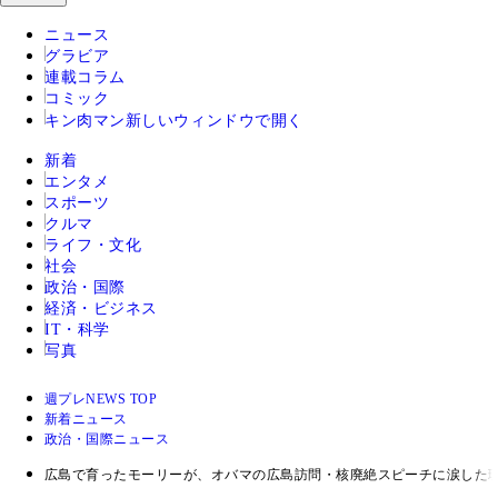
ニュース
グラビア
連載コラム
コミック
キン肉マン
新しいウィンドウで開く
新着
エンタメ
スポーツ
クルマ
ライフ・文化
社会
政治・国際
経済・ビジネス
IT・科学
写真
週プレNEWS TOP
新着ニュース
政治・国際ニュース
広島で育ったモーリーが、オバマの広島訪問・核廃絶スピーチに涙した