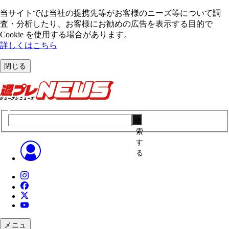
当サイトでは当社の提携先等がお客様のニーズ等について調
査・分析したり、お客様にお勧めの広告を表⽰する⽬的で
Cookie を使⽤する場合があります。
詳しくはこちら
閉じる
検
索
す
る
メニュ