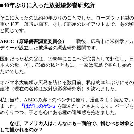
■40年ぶりに入った放射線影響研究所
そこに入ったのは約40年ぶりのことでした。ローズウッド製の
重いドア、薄暗い廊下、そして部屋のレイアウトまで、あの頃
と同じです。
ABCC（原爆傷害調査委員会）
――戦後、広島市に米科学アカ
デミーが設立した被爆者の調査研究機関です。
医師だった私の父は、1968年にここへ研究員として赴任し、日
本人の母、そして5歳の私とともに、一家は広島で暮らし始め
たのでした。
オバマ米大統領が広島を訪れる数日前、私は約40年ぶりにその
建物（現在の名称は放射線影響研究所）を訪れました。
私は当時、ABCCの廊下のベンチに座り、漫画をよく読んでい
ました。
『はだしのゲン』
を読んだこともあります。ページを
めくりつつ、子ども心にある種の違和感を抱きました。
――なぜ、アメリカ人はこんなにも一面的で、憎むべき対象と
して描かれるのか？