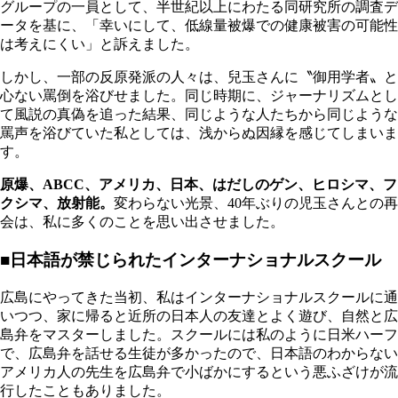
グループの一員として、半世紀以上にわたる同研究所の調査デ
ータを基に、「幸いにして、低線量被爆での健康被害の可能性
は考えにくい」と訴えました。
しかし、一部の反原発派の人々は、兒玉さんに〝御用学者〟と
心ない罵倒を浴びせました。同じ時期に、ジャーナリズムとし
て風説の真偽を追った結果、同じような人たちから同じような
罵声を浴びていた私としては、浅からぬ因縁を感じてしまいま
す。
原爆、ABCC、アメリカ、日本、はだしのゲン、ヒロシマ、フ
クシマ、放射能。
変わらない光景、40年ぶりの児玉さんとの再
会は、私に多くのことを思い出させました。
■日本語が禁じられたインターナショナルスクール
広島にやってきた当初、私はインターナショナルスクールに通
いつつ、家に帰ると近所の日本人の友達とよく遊び、自然と広
島弁をマスターしました。スクールには私のように日米ハーフ
で、広島弁を話せる生徒が多かったので、日本語のわからない
アメリカ人の先生を広島弁で小ばかにするという悪ふざけが流
行したこともありました。