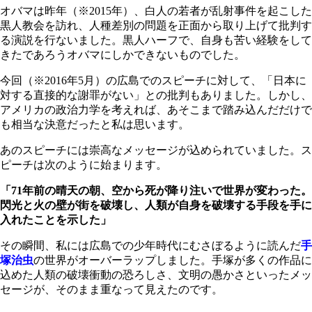
オバマは昨年（※2015年）、白人の若者が乱射事件を起こした
黒人教会を訪れ、人種差別の問題を正面から取り上げて批判す
る演説を行ないました。黒人ハーフで、自身も苦い経験をして
きたであろうオバマにしかできないものでした。
今回（※2016年5月）の広島でのスピーチに対して、「日本に
対する直接的な謝罪がない」との批判もありました。しかし、
アメリカの政治力学を考えれば、あそこまで踏み込んだだけで
も相当な決意だったと私は思います。
あのスピーチには崇高なメッセージが込められていました。ス
ピーチは次のように始まります。
「71年前の晴天の朝、空から死が降り注いで世界が変わった。
閃光と火の壁が街を破壊し、人類が自身を破壊する手段を手に
入れたことを示した」
その瞬間、私には広島での少年時代にむさぼるように読んだ
手
塚治虫
の世界がオーバーラップしました。手塚が多くの作品に
込めた人類の破壊衝動の恐ろしさ、文明の愚かさといったメッ
セージが、そのまま重なって見えたのです。