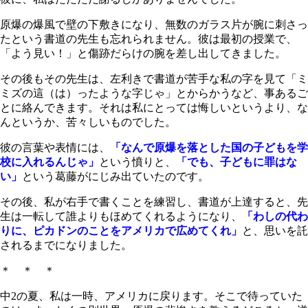
原爆の爆風で壁の下敷きになり、無数のガラス片が腕に刺さっ
たという書道の先生も忘れられません。彼は最初の授業で、
「よう見い！」と傷跡だらけの腕を差し出してきました。
その後もその先生は、左利きで書道が苦手な私の字を見て「ミ
ミズの這（は）ったような字じゃ」とからかうなど、事あるご
とに絡んできます。それは私にとっては悔しいというより、な
んというか、苦々しいものでした。
彼の言葉や表情には、
「なんで原爆を落とした国の子どもを学
校に入れるんじゃ」
という憤りと、
「でも、子どもに罪はな
い」
という葛藤がにじみ出ていたのです。
その後、私が右手で書くことを練習し、書道が上達すると、先
生は一転して誰よりもほめてくれるようになり、
「わしの代わ
りに、ピカドンのことをアメリカで広めてくれ」
と、思いを託
されるまでになりました。
＊ ＊ ＊
中2の夏、私は一時、アメリカに戻ります。そこで待っていた