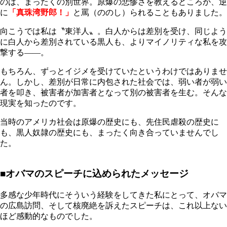
のは、まったくの別世界。原爆の悲惨さを教えるどころか、逆
に
「真珠湾野郎！」
と罵（ののし）られることもありました。
向こうでは私は〝東洋人〟。白人からは差別を受け、同じよう
に白人から差別されている黒人も、よりマイノリティな私を攻
撃する――。
もちろん、ずっとイジメを受けていたというわけではありませ
ん。しかし、差別が日常に内包された社会では、弱い者が弱い
者を叩き、被害者が加害者となって別の被害者を生む。そんな
現実を知ったのです。
当時のアメリカ社会は原爆の歴史にも、先住民虐殺の歴史に
も、黒人奴隷の歴史にも、まったく向き合っていませんでし
た。
■オバマのスピーチに込められたメッセージ
多感な少年時代にそういう経験をしてきた私にとって、オバマ
の広島訪問、そして核廃絶を訴えたスピーチは、これ以上ない
ほど感動的なものでした。