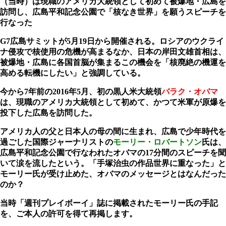
（当時）は現職のアメリカ大統領として初めて被爆地・広島を
訪問し、広島平和記念公園で「核なき世界」を願うスピーチを
行なった
G7広島サミットが5月19日から開催される。ロシアのウクライ
ナ侵攻で核使用の危機が高まるなか、日本の岸田文雄首相は、
被爆地・広島に各国首脳が集まるこの機会を「核廃絶の機運を
高める転機にしたい」と強調している。
今から7年前の2016年5月、初の黒人米大統領
バラク・オバマ
は、現職のアメリカ大統領として初めて、かつて米軍が原爆を
投下した広島を訪問した。
アメリカ人の父と日本人の母の間に生まれ、広島で少年時代を
過ごした国際ジャーナリストの
モーリー・ロバートソン
氏は、
広島平和記念公園で行なわれたオバマの17分間のスピーチを聞
いて涙を流したという。「手塚治虫の作品世界に重なった」と
モーリー氏が受け止めた、オバマのメッセージとはなんだった
のか？
当時「週刊プレイボーイ」誌に掲載されたモーリー氏の手記
を、ご本人の許可を得て再掲します。