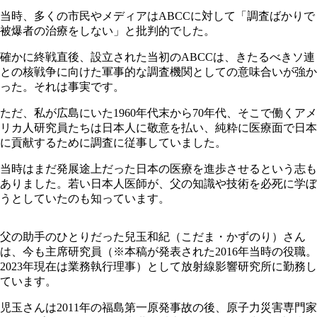
当時、多くの市民やメディアはABCCに対して「調査ばかりで
被爆者の治療をしない」と批判的でした。
確かに終戦直後、設立された当初のABCCは、きたるべきソ連
との核戦争に向けた軍事的な調査機関としての意味合いが強か
った。それは事実です。
ただ、私が広島にいた1960年代末から70年代、そこで働くアメ
リカ人研究員たちは日本人に敬意を払い、純粋に医療面で日本
に貢献するために調査に従事していました。
当時はまだ発展途上だった日本の医療を進歩させるという志も
ありました。若い日本人医師が、父の知識や技術を必死に学ぼ
うとしていたのも知っています。
父の助手のひとりだった兒玉和紀（こだま・かずのり）さん
は、今も主席研究員（※本稿が発表された2016年当時の役職。
2023年現在は業務執行理事）として放射線影響研究所に勤務し
ています。
児玉さんは2011年の福島第一原発事故の後、原子力災害専門家