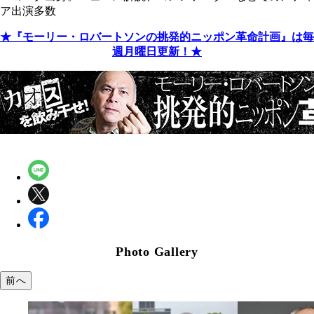
ア出演多数
★『モーリー・ロバートソンの挑発的ニッポン革命計画』は毎
週月曜日更新！★
Photo Gallery
前へ