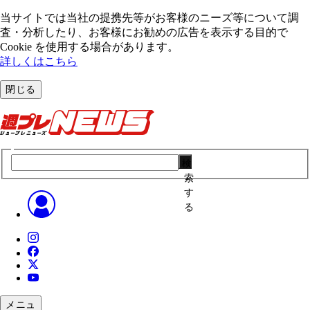
当サイトでは当社の提携先等がお客様のニーズ等について調
査・分析したり、お客様にお勧めの広告を表⽰する⽬的で
Cookie を使⽤する場合があります。
詳しくはこちら
閉じる
検
索
す
る
メニュ