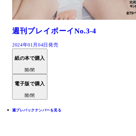
週刊プレイボーイNo.3-4
2024年01月04日発売
紙の本で購入
開/閉
電子版で購入
開/閉
週プレバックナンバーを見る