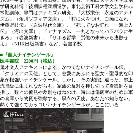
1979年生まれ、埼玉県出身。政治学者。早稲田大学大学院政治
学研究科博士後期課程満期退学。東北芸術工科大学文芸学科非
常勤講師。専門はアナキズム研究。『大杉栄伝 永遠のアナキ
ズム』（角川ソフィア文庫）、『村に火をつけ、白痴になれ
伊藤野枝伝』（岩波現代文庫）、『死してなお踊れ 一遍上人
伝』（河出文庫）、『アナキズム 一丸となってバラバラに生
きろ』（岩波新書）、『サボる哲学 労働の未来から逃散せ
よ』（NHK出版新書）など、著書多数
■『超人ナイチンゲール』
医学書院 2200円（税込）
鬼才文人アナキストによる、かつてないナイチンゲール伝。
「クリミアの天使」として、慈愛にあふれる聖女・聖母的な印
象が根強いナイチンゲール。しかし、その実態は違った。超上
流階級に生まれながらも、家族の反対を押し切って看護師を目
指し、数々の偏見や差別をはねのけ、時には傷病者のために軍
の倉庫から物資を強奪する、黒衣の天使。あなたの知らない、
熱くて強くてカッコいいナイチンゲールが、ここにいる