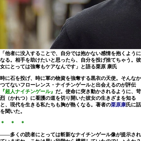
「他者に没入することで、自分では抱かない感情を抱くように
なる。相手を助けたいと思ったら、自分を投げ捨てちゃう。彼
女にとっては強奪もケアなんです」と語る栗原 康氏
時に石を投げ、時に軍の物資を強奪する黒衣の天使。そんなか
つてないフローレンス・ナイチンゲールと出会えるのが評伝
『超人ナイチンゲール』
だ。使命に突き動かされるように、苛
烈（かれつ）に看護の道を切り開いた彼女の生きざまを知る
と、現代を生きる私たちも胸が熱くなる。著者の
栗原康
氏に話
を聞いた。
＊ ＊ ＊
――多くの読者にとっては斬新なナイチンゲール像が提示され