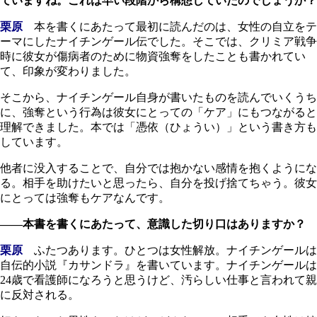
ていますね。これは早い段階から構想していたのでしょうか？
栗原
本を書くにあたって最初に読んだのは、女性の自立をテ
ーマにしたナイチンゲール伝でした。そこでは、クリミア戦争
時に彼女が傷病者のために物資強奪をしたことも書かれてい
て、印象が変わりました。
そこから、ナイチンゲール自身が書いたものを読んでいくうち
に、強奪という行為は彼女にとっての「ケア」にもつながると
理解できました。本では「憑依（ひょうい）」という書き方も
しています。
他者に没入することで、自分では抱かない感情を抱くようにな
る。相手を助けたいと思ったら、自分を投げ捨てちゃう。彼女
にとっては強奪もケアなんです。
――本書を書くにあたって、意識した切り口はありますか？
栗原
ふたつあります。ひとつは女性解放。ナイチンゲールは
自伝的小説『カサンドラ』を書いています。ナイチンゲールは
24歳で看護師になろうと思うけど、汚らしい仕事と言われて親
に反対される。