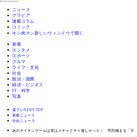
ニュース
グラビア
連載コラム
コミック
キン肉マン
新しいウィンドウで開く
新着
エンタメ
スポーツ
クルマ
ライフ・文化
社会
政治・国際
経済・ビジネス
IT・科学
写真
週プレNEWS TOP
新着ニュース
社会ニュース
あのナイチンゲールは実はメチャクチャ激しかった！ 苛烈極まる「看