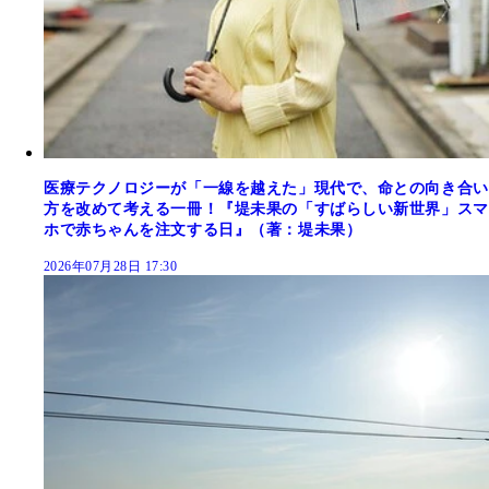
医療テクノロジーが「一線を越えた」現代で、命との向き合い
方を改めて考える一冊！『堤未果の「すばらしい新世界」スマ
ホで赤ちゃんを注文する日』（著：堤未果）
2026年07月28日 17:30