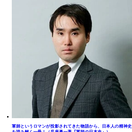
軍師というロマンが投影されてきた物語から、日本人の精神史
を読み解く一冊！（呉座勇一著『軍師の日本史』）