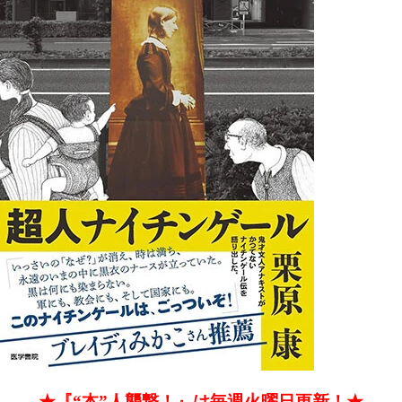
★『“本”人襲撃！』は毎週火曜日更新！★