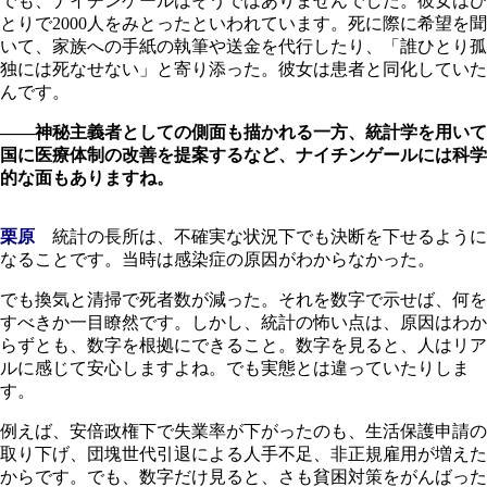
でも、ナイチンゲールはそうではありませんでした。彼女はひ
とりで2000人をみとったといわれています。死に際に希望を聞
いて、家族への手紙の執筆や送金を代行したり、「誰ひとり孤
独には死なせない」と寄り添った。彼女は患者と同化していた
んです。
――神秘主義者としての側面も描かれる一方、統計学を用いて
国に医療体制の改善を提案するなど、ナイチンゲールには科学
的な面もありますね。
栗原
統計の長所は、不確実な状況下でも決断を下せるように
なることです。当時は感染症の原因がわからなかった。
でも換気と清掃で死者数が減った。それを数字で示せば、何を
すべきか一目瞭然です。しかし、統計の怖い点は、原因はわか
らずとも、数字を根拠にできること。数字を見ると、人はリア
ルに感じて安心しますよね。でも実態とは違っていたりしま
す。
例えば、安倍政権下で失業率が下がったのも、生活保護申請の
取り下げ、団塊世代引退による人手不足、非正規雇用が増えた
からです。でも、数字だけ見ると、さも貧困対策をがんばった