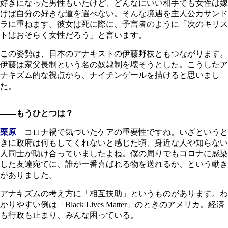
好きになった男性もいたけど、どんなにいい相手でも女性は嫁
げば自分の好きな道を選べない。そんな境遇を主人公カサンド
ラに重ねます。彼女は死に際に、予言者のように「次のキリス
トはおそらく女性だろう」と言います。
この姿勢は、日本のアナキストの伊藤野枝ともつながります。
伊藤は家父長制という名の奴隷制を壊そうとした。こうしたア
ナキズム的な視点から、ナイチンゲールを描けると思いまし
た。
――もうひとつは？
栗原
コロナ禍で気づいたケアの重要性ですね。いざというと
きに政府は何もしてくれないと感じた頃、身近な人や知らない
人同士が助け合っていましたよね。僕の周りでもコロナに感染
した友達宛てに、誰が一番喜ばれる物を送れるか、という動き
がありました。
アナキズムの考え方に「相互扶助」というものがあります。わ
かりやすい例は「Black Lives Matter」のときのアメリカ。経済
も行政も止まり、みんな困っている。