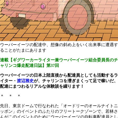
ウーバーイーツの配達中、想像の斜め上をいく出来事に遭遇す
ることがたまにあります
連載【ギグワーカーライター兼ウーバーイーツ組合委員長のチ
ャリンコ爆走配達日誌】第37回
ウーバーイーツの日本上陸直後から配達員としても活動するラ
イター・
渡辺雅史
が、チャリンコを漕ぎまくって足で稼いだ、
配達にまつわるリアルな体験談を綴ります！
＊ ＊ ＊
先日、東京ドームで行なわれた「オードリーのオールナイトニ
ッポン」のイベントのふたりのフリートークゾーンで、若林さ
んがこのイベントのためにウーバーイーツの自転車配達員とし