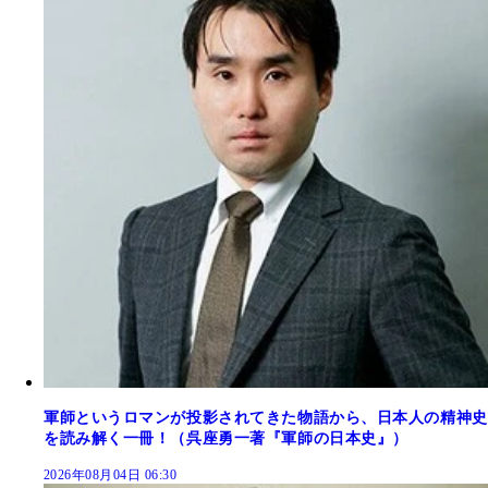
軍師というロマンが投影されてきた物語から、日本人の精神史
を読み解く一冊！（呉座勇一著『軍師の日本史』）
2026年08月04日 06:30