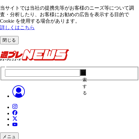
当サイトでは当社の提携先等がお客様のニーズ等について調
査・分析したり、お客様にお勧めの広告を表⽰する⽬的で
Cookie を使⽤する場合があります。
詳しくはこちら
閉じる
検
索
す
る
メニュ