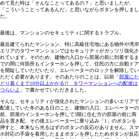
めて見た時は「そんなことってあるの？」と思いましたが、
「こういうことってあるんだ」と思いながらボタンを押しまし
た。
最後は、マンションのセキュリティに関するトラブル。
最近建てられたマンション、特に高級住宅地にある物件や湾岸
エリアのタワーマンションではセキュリティがガッツリ強化さ
れています。そのため、建物の入口から部屋の前に到着するま
での間に何箇所もインターホンを押して、住民の方に自動ドア
を開錠していただいたり、エレベーターのロックを解除してい
ただく必要があります。そのあたりのことは、以前「
部屋にた
どり着くまで10分以上かかる!? タワーマンションへの配達は
つらいよ
」で書かせていただきました。
そんな、セキュリティが強化されたマンションの多いエリアで
配達していた冬のある日のこと。建物の入口、エレベーターの
前、部屋のインターホンを押して5階に住む方の部屋の前に商
品を置き配、その後エレベーターに乗り込み「1」のボタンを
押すと、本来なら光るはずのボタンの反応がありません。スマ
ホ対応の手袋を着用したままボタンを押したためボタンが反応