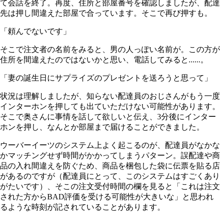
て会話を終了。再度、住所と部屋番号を確認しましたが、配達
先は押し間違えた部屋で合っています。そこで再び押すも。
「頼んでないです」
そこで注文者の名前をみると、男の人っぽい名前が。この方が
住所を間違えたのではないかと思い、電話してみると......。
「妻の誕生日にサプライズのプレゼントを送ろうと思って」
状況は理解しましたが、知らない配達員のおじさんがもう一度
インターホンを押しても出ていただけない可能性があります。
そこで奥さんに事情を話して欲しいと伝え、3分後にインター
ホンを押し、なんとか部屋まで届けることができました。
ウーバーイーツのシステム上よく起こるのが、配達員がなかな
かマッチングせず時間がかかってしまうパターン。誤配達や商
品の入れ間違えを防ぐため、商品を梱包した袋に伝票を貼る店
があるのですが（配達員にとって、このシステムはすごくあり
がたいです）、そこの注文受付時間の欄を見ると「これは注文
された方からBAD評価を受ける可能性が大きいな」と思われ
るような時刻が記されていることがあります。