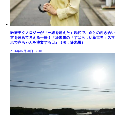
医療テクノロジーが「一線を越えた」現代で、命との向き合い
方を改めて考える一冊！『堤未果の「すばらしい新世界」スマ
ホで赤ちゃんを注文する日』（著：堤未果）
2026年07月28日 17:30