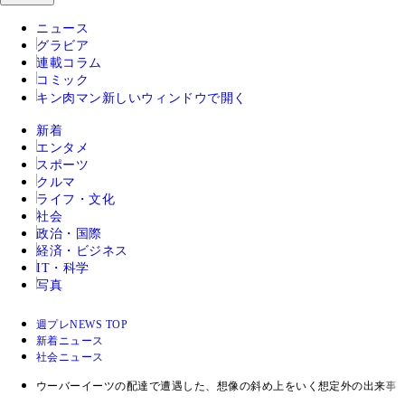
ニュース
グラビア
連載コラム
コミック
キン肉マン
新しいウィンドウで開く
新着
エンタメ
スポーツ
クルマ
ライフ・文化
社会
政治・国際
経済・ビジネス
IT・科学
写真
週プレNEWS TOP
新着ニュース
社会ニュース
ウーバーイーツの配達で遭遇した、想像の斜め上をいく想定外の出来事