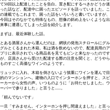
て
50
回以上配達したことを告白。置き配にするべきかどうか迷
った話など、配達中に困ったエピソードを語っていました。こ
の連載でもこれまで、困った話をいろいろと書いていますが、
今回はそのなかでも特殊なもの、想像の斜め上をいくような出
来事に遭遇してしまった話を紹介します。
まずは、最近体験した話。
とある酒屋さんから運んだのは、網状の発泡スチロールにグル
グルとくるまれた木箱。私は酒を飲めないので、配達員用のア
プリに表示されている商品名を見てもピンと来なかったのです
が、店員さんから受けた配達する際の注意を聞くと、どうやら
ものすごく高価なワインのようです。
リュックに入れ、木箱を倒さないよう慎重にワインを運んで目
的のマンションへ。建物の入口でインターホンを押すと、スピ
ーカーから女性の声。いつものように「お待たせしました。ウ
ーバーで参りました」と言うと......。
「頼んでないです」
一旦「すみません。インターホンを押し間違えました」と言っ