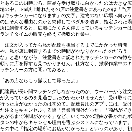
とある日の14時ごろ、商品を受け取りに向かったのは大きな広
場の中。1km以上離れたその店の注意書きにあったのは「当店
はキッチンカーになります」の文字。建物のない広場へ向かう
のはそんな理由なのかと納得してペダルを漕ぎ、指定された場
所に到着すると、広場にたくさん停まっているキッチンカーは
ランチタイムの販売を終えて撤収の作業中。
「注文が入ってから私が配達を担当するまでにかかった時間
や、私が店に到着するまでの時間がかなりかかったのだろう
な」と思いながら、注意書きに記されたキッチンカーの特徴を
頼りに店を探すも見つかりません。仕方なく、撤収作業中のキ
ッチンカーの方に聞いてみると、
「あの店ならもう撤収して帰ったよ」
配達員が長い間マッチングしなかったのか、ウーバーから注文
が入っているのを見過ごしたのかわかりませんが、受け取りに
行った店がなかったのは初めて。配達員用のアプリには、受け
た注文をキャンセルする際「営業時間外だった」「商品ができ
あがるまで時間がかかる」など、いくつかの理由が書かれたボ
タンの中からキャンセル理由を選ぶシステムになっています。
その中に「指定の場所にお店がなかった」というのがあり、初