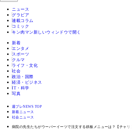
ニュース
グラビア
連載コラム
コミック
キン肉マン
新しいウィンドウで開く
新着
エンタメ
スポーツ
クルマ
ライフ・文化
社会
政治・国際
経済・ビジネス
IT・科学
写真
週プレNEWS TOP
新着ニュース
社会ニュース
病院の先生たちがウーバーイーツで注文する鉄板メニューは？【チャリ