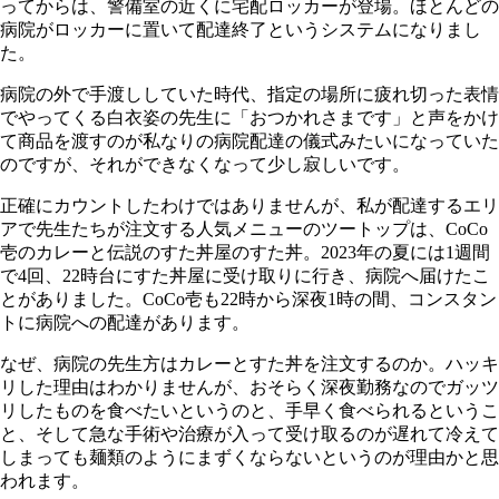
ってからは、警備室の近くに宅配ロッカーが登場。ほとんどの
病院がロッカーに置いて配達終了というシステムになりまし
た。
病院の外で手渡ししていた時代、指定の場所に疲れ切った表情
でやってくる白衣姿の先生に「おつかれさまです」と声をかけ
て商品を渡すのが私なりの病院配達の儀式みたいになっていた
のですが、それができなくなって少し寂しいです。
正確にカウントしたわけではありませんが、私が配達するエリ
アで先生たちが注文する人気メニューのツートップは、CoCo
壱のカレーと伝説のすた丼屋のすた丼。2023年の夏には1週間
で4回、22時台にすた丼屋に受け取りに行き、病院へ届けたこ
とがありました。CoCo壱も22時から深夜1時の間、コンスタン
トに病院への配達があります。
なぜ、病院の先生方はカレーとすた丼を注文するのか。ハッキ
リした理由はわかりませんが、おそらく深夜勤務なのでガッツ
リしたものを食べたいというのと、手早く食べられるというこ
と、そして急な手術や治療が入って受け取るのが遅れて冷えて
しまっても麺類のようにまずくならないというのが理由かと思
われます。