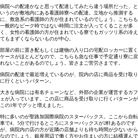
病院への配達かなと思って配達してみたら違う場所だった、と
いうのが敷地内にある看護師寮への配達。立地から推測する
に、救急系の看護師の方が住まれているのでしょう。こちらも
一般的なピーク時ではない時間に注文が入ってくることが多
く、女性の看護師の方が住まれている寮でもガッツリ系の冷え
てもまずくならないものが中心。
部屋の前に置き配もしくは建物の入り口の宅配ロッカーに置く
ケースがほとんどなので、こちらも急な仕事で予定通り寮に戻
れないことがあるのでしょう。皆さまご苦労さまです。
病院の配達で最近増えているのが、院内の店に商品を受け取り
に行くというパターン。
大きな病院には有名チェーンなど、外部の企業が運営するカフ
ェが入っています。この店に商品を受け取りに行くパターンが
この1年でグッと増えました。
特に多いのが聖路加国際病院のスターバックス。ここから自転
車で4、5分で行けるところにスターバックスが2軒あるのです
が、病院内の店の方が近隣の店舗よりも待ち時間が少ないから
なのでしょう。銀座周辺で働く方やお住まいの方に結構運んで