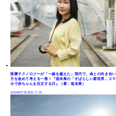
医療テクノロジーが「一線を越えた」現代で、命との向き合い
方を改めて考える一冊！『堤未果の「すばらしい新世界」スマ
ホで赤ちゃんを注文する日』（著：堤未果）
2026年07月28日 17:30