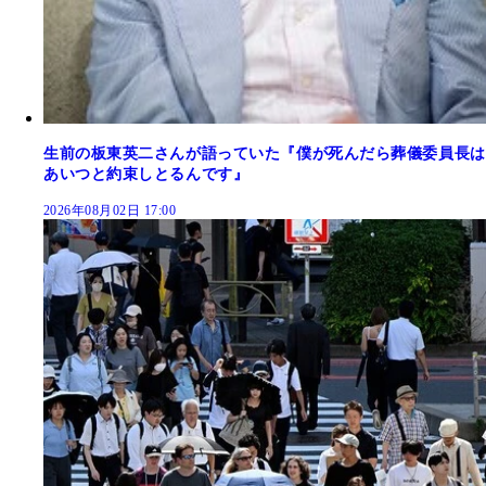
生前の板東英二さんが語っていた『僕が死んだら葬儀委員長は
あいつと約束しとるんです』
2026年08月02日 17:00