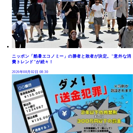
ニッポン「酷暑エコノミー」の勝者と敗者が決定。"意外な消
費トレンド"が続々！
2026年08月02日 08:30