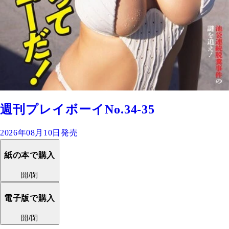
週刊プレイボーイNo.34-35
2026年08月10日発売
紙の本で購入
開/閉
電子版で購入
開/閉