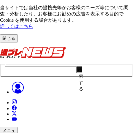
当サイトでは当社の提携先等がお客様のニーズ等について調
査・分析したり、お客様にお勧めの広告を表⽰する⽬的で
Cookie を使⽤する場合があります。
詳しくはこちら
閉じる
検
索
す
る
メニュ