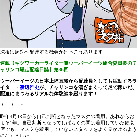
深夜は病院へ配達する機会がけっこうあります
連載【ギグワーカーライター兼ウーバーイーツ組合委員長のチ
ャリンコ爆走配達日誌】第36回
ウーバーイーツの日本上陸直後から配達員としても活動するラ
イター・
渡辺雅史
が、チャリンコを漕ぎまくって足で稼いだ、
配達にまつわるリアルな体験談を綴ります！
＊ ＊ ＊
昨年3月13日から自己判断となったマスクの着用。あれからお
よそ1年。自己判断となってしばらくの間は着用していた飲食
店でも、マスクを着用していないスタッフをよく見かけるよう
になりました。