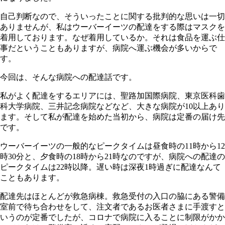
自己判断なので、そういったことに関する批判的な思いは一切
ありませんが、私はウーバーイーツの配達をする際はマスクを
着用しております。なぜ着用しているか。それは食品を運ぶ仕
事だということもありますが、病院へ運ぶ機会が多いからで
す。
今回は、そんな病院への配達話です。
私がよく配達をするエリアには、聖路加国際病院、東京医科歯
科大学病院、三井記念病院などなど、大きな病院が10以上あり
ます。そして私が配達を始めた当初から、病院は定番の届け先
です。
ウーバーイーツの一般的なピークタイムは昼食時の11時から12
時30分と、夕食時の18時から21時なのですが、病院への配達の
ピークタイムは22時以降。遅い時は深夜1時過ぎに配達なんて
こともあります。
配達先はほとんどが救急病棟。救急受付の入口の脇にある警備
室前で待ち合わせをして、注文者であるお医者さまに手渡すと
いうのが定番でしたが、コロナで病院に入ることに制限がかか