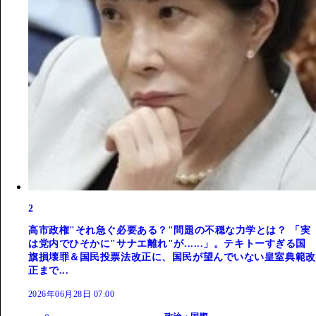
2
高市政権"それ急ぐ必要ある？"問題の不穏な力学とは？ 「実
は党内でひそかに"サナエ離れ"が......」。テキトーすぎる国
旗損壊罪＆国民投票法改正に、国民が望んでいない皇室典範改
正まで...
2026年06月28日 07:00