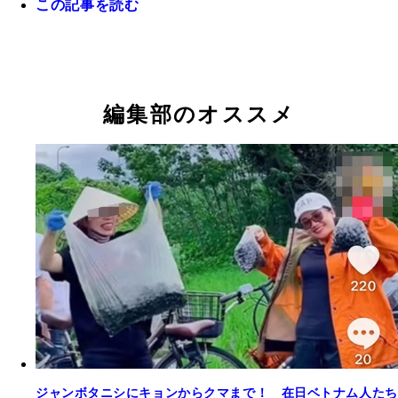
この記事を読む
生け捕り式の罠（上）と捕殺式の罠（下）。捕殺式
は固有種がかからないように少しずつ改良されたと
う。こうした罠を島内に約3万個仕掛け、日々点検
編集部のオススメ
ジャンボタニシにキョンからクマまで！ 在日ベトナム人たち