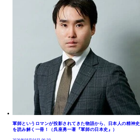
軍師というロマンが投影されてきた物語から、日本人の精神史
を読み解く一冊！（呉座勇一著『軍師の日本史』）