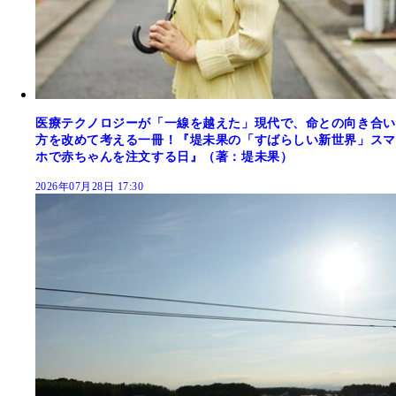
医療テクノロジーが「一線を越えた」現代で、命との向き合い
方を改めて考える一冊！『堤未果の「すばらしい新世界」スマ
ホで赤ちゃんを注文する日』（著：堤未果）
2026年07月28日 17:30