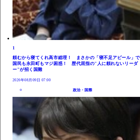
1
頼むから寝てくれ高市総理！ まさかの「寝不足アピール」で
国民も永田町もマジ困惑！ 歴代屈指の"人に頼れないリーダ
ー"が招く国難
2026年08月09日 07:00
政治・国際