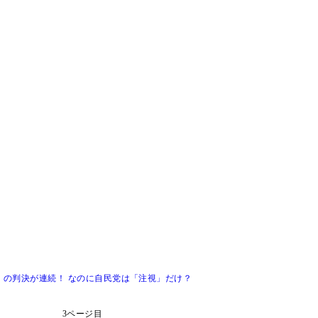
憲」の判決が連続！ なのに自民党は「注視」だけ？
3ページ目