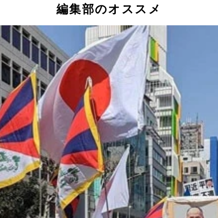
編集部のオススメ
実施した合同世論調査では、保守的なイメージが強い自民党支持者
た、タイ・バンコクのショッピングモールでの同性婚登録イベン
issarut Weerasopon／ZUMA Press Wire／共同