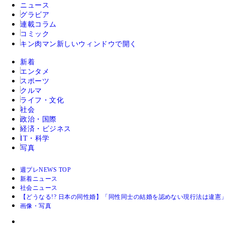
ニュース
グラビア
連載コラム
コミック
キン肉マン
新しいウィンドウで開く
新着
エンタメ
スポーツ
クルマ
ライフ・文化
社会
政治・国際
経済・ビジネス
IT・科学
写真
週プレNEWS TOP
新着ニュース
社会ニュース
【どうなる!? 日本の同性婚】「同性同士の結婚を認めない現行法は違
画像・写真