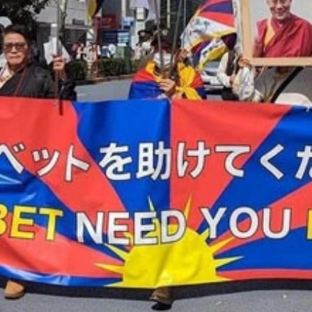
の高裁判決があり、名古屋高裁は現行の法制度を憲法違反とす
両性の本質的平等を掲げた第24条2項に違反するという判断だ。
（写真提供／Marriage For All Japan）
世界32の国と地域で実施した調査では、日本は7割近い67%が同性婚に