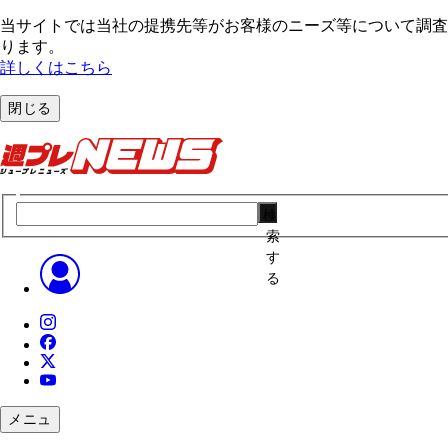
当サイトでは当社の提携先等がお客様のニーズ等について調査・
ります。
詳しくはこちら
閉じる
検
索
す
る
メニュ