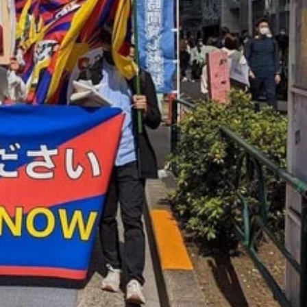
る「違憲判決」を出した。同性同士の結婚が認められないのは
高裁では、札幌、東京、福岡に続き、4連続の違憲判決となる。
賛成と回答した。（出典／Pew Research Center Ho