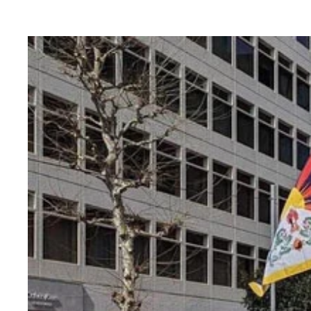
2023年2月18・19両日に産経新聞社とFNNが
持者の賛成比率はさらに高い
今年1月23日、同性婚の実現に合わせて行なわれ
番目、東南アジアでは初めてとなり、全世界の注目を浴びた ©W