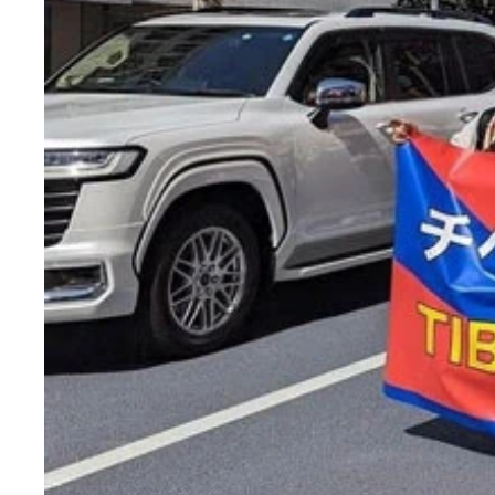
今年3月7日、「結婚の自由をすべての人に」訴訟
下の平等を定める憲法第14条1項、個人の尊厳と
についてここまで違憲判決が続くのは歴史上極めてまれだという
2022～23年にアメリカのピュー・リサーチ・センターが
people around the world view same-sex marriage）