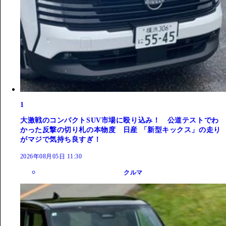
1
大激戦のコンパクトSUV市場に殴り込み！ 公道テストでわ
かった反撃の切り札の本物度 日産 「新型キックス」の走り
がマジで気持ち良すぎ！
2026年08月05日 11:30
クルマ