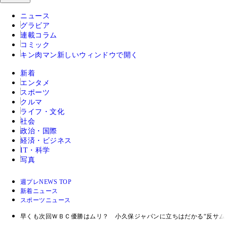
ニュース
グラビア
連載コラム
コミック
キン肉マン
新しいウィンドウで開く
新着
エンタメ
スポーツ
クルマ
ライフ・文化
社会
政治・国際
経済・ビジネス
IT・科学
写真
週プレNEWS TOP
新着ニュース
スポーツニュース
早くも次回ＷＢＣ優勝はムリ？ 小久保ジャパンに立ちはだかる“反サム