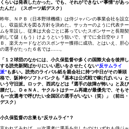
くらいは発表したかった。でも、それができない“事情”があっ
たんだ」（スポーツ紙デスク）
昨年、ＮＰＢ（日本野球機構）は侍ジャパンの事業会社を設立
し、収益拡大を図る方針を決めた。サッカーのように代表チー
ムを常設し、従来は大会ごとに募っていたスポンサーと長期契
約して儲（もう）けようという狙いで、すでに全日空やＪＴ
Ｂ、楽天カードなどのスポンサー獲得に成功。とはいえ、肝心
の選手がたった６名では……。
「１２球団のなかには、小久保監督や多くの国際大会を後押し
する読売新聞ばかりにいい思いをさせたくない
“反サムライ
派”
も多い。読売のライバル紙を親会社に持つ中日がその筆頭
格で、阪神やソフトバンクも『基本は公式戦で稼げばいい』と
いう守旧派。ロッテ、西武などは『選手の故障が怖い』と及び
腰だし、ＤｅＮＡ、ヤクルトはチーム再建が最優先で、そもそ
も一次選考で呼びたい全国区の選手がいない（笑）」（前出・
デスク）
小久保監督の古巣も“反サムライ”？
言われてみれば、一次選考に選手を出したのはいずれも侍ジャ