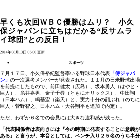
早くも次回ＷＢＣ優勝はムリ？ 小久
保ジャパンに立ちはだかる“反サムラ
イ球団”との反目！
2014年08月13日 06:00 更新
スポーツ
７月１７日、小久保裕紀監督率いる野球日本代表
「侍ジャパ
ン」
の一次選考メンバーが発表された。１１月の日米野球出場
を前提にしたもので、前田健太（広島）、坂本勇人（はやと・
巨人）、糸井嘉男、金子千尋（ともにオリックス）、中田翔
（日本ハム）、嶋基宏（楽天）と、実力十分の顔ぶれ（のちに
巨人・菅野智之、日本ハム・大谷翔平も追加で内定）。
ただ、わずか６名での会見には大きな違和感が残った。
「代表関係者は表向きには『今の時期に発表することに意義が
ある』と言うが、本音としては、ベンチ入り２５名のうち半分