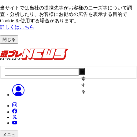
当サイトでは当社の提携先等がお客様のニーズ等について調
査・分析したり、お客様にお勧めの広告を表⽰する⽬的で
Cookie を使⽤する場合があります。
詳しくはこちら
閉じる
検
索
す
る
メニュ