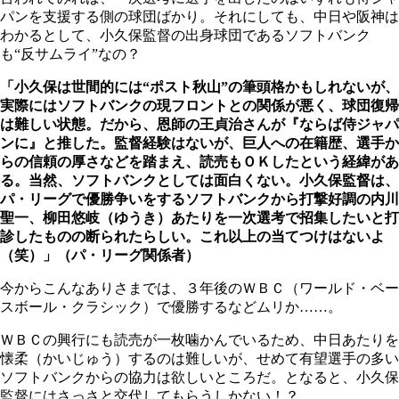
パンを支援する側の球団ばかり。それにしても、中日や阪神は
わかるとして、小久保監督の出身球団であるソフトバンク
も“反サムライ”なの？
「小久保は世間的には“ポスト秋山”の筆頭格かもしれないが、
実際にはソフトバンクの現フロントとの関係が悪く、球団復帰
は難しい状態。だから、恩師の王貞治さんが『ならば侍ジャパ
ンに』と推した。監督経験はないが、巨人への在籍歴、選手か
らの信頼の厚さなどを踏まえ、読売もＯＫしたという経緯があ
る。当然、ソフトバンクとしては面白くない。小久保監督は、
パ・リーグで優勝争いをするソフトバンクから打撃好調の内川
聖一、柳田悠岐（ゆうき）あたりを一次選考で招集したいと打
診したものの断られたらしい。これ以上の当てつけはないよ
（笑）」（パ・リーグ関係者）
今からこんなありさまでは、３年後のＷＢＣ（ワールド・ベー
スボール・クラシック）で優勝するなどムリか……。
ＷＢＣの興行にも読売が一枚噛かんでいるため、中日あたりを
懐柔（かいじゅう）するのは難しいが、せめて有望選手の多い
ソフトバンクからの協力は欲しいところだ。となると、小久保
監督にはさっさと交代してもらうしかない！？