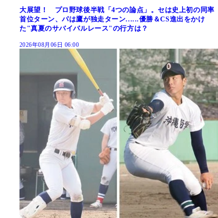
大展望！ プロ野球後半戦「4つの論点」。セは史上初の同率
首位ターン、パは鷹が独走ターン......優勝＆CS進出をかけ
た"真夏のサバイバルレース"の行方は？
2026年08月06日 06:00