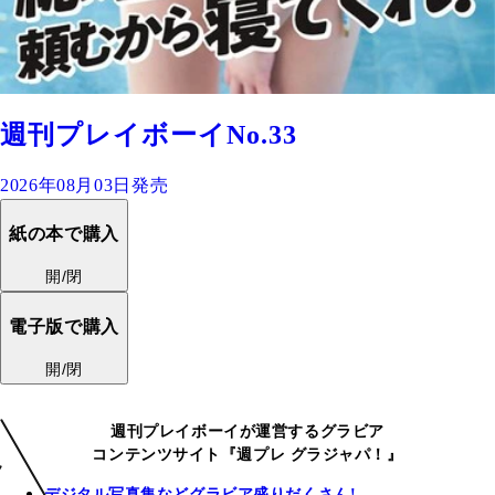
週刊プレイボーイNo.33
2026年08月03日発売
紙の本で購入
開/閉
電子版で購入
開/閉
週刊プレイボーイが運営するグラビア
コンテンツサイト『週プレ グラジャパ！』
デジタル写真集などグラビア盛りだくさん!