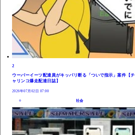
2
ウーバーイーツ配達員がキッパリ断る「ついで指示」案件【チ
ャリンコ爆走配達日誌】
2026年07月02日 07:00
社会