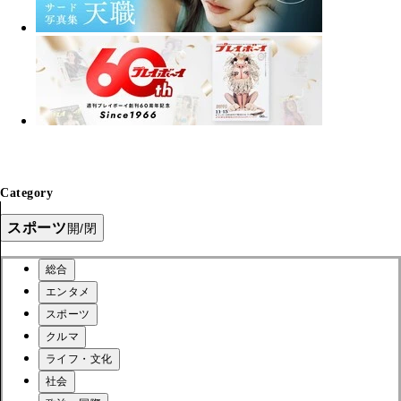
Category
スポーツ
開/閉
総合
エンタメ
スポーツ
クルマ
ライフ・文化
社会