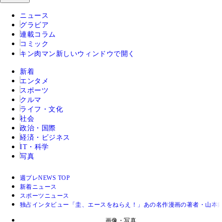
ニュース
グラビア
連載コラム
コミック
キン肉マン
新しいウィンドウで開く
新着
エンタメ
スポーツ
クルマ
ライフ・文化
社会
政治・国際
経済・ビジネス
IT・科学
写真
週プレNEWS TOP
新着ニュース
スポーツニュース
独占インタビュー「圭、エースをねらえ！」あの名作漫画の著者・山本
画像・写真