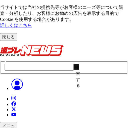
当サイトでは当社の提携先等がお客様のニーズ等について調
査・分析したり、お客様にお勧めの広告を表⽰する⽬的で
Cookie を使⽤する場合があります。
詳しくはこちら
閉じる
検
索
す
る
メニュ