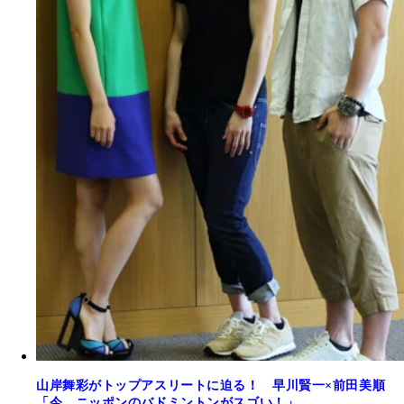
山岸舞彩がトップアスリートに迫る！ 早川賢一×前田美順
「今、ニッポンのバドミントンがスゴい！」