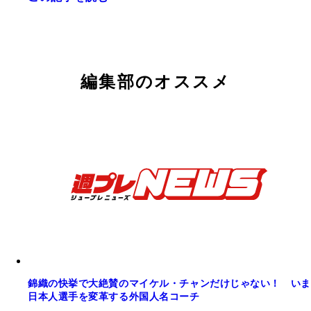
１９７３年から「週刊マーガレット」に連載され爆
全１８巻のマーガレットコミックス最終巻、貴重な
にヒットした『エースをねらえ！』の記念すべき単
本！
第１巻
編集部のオススメ
錦織の快挙で大絶賛のマイケル・チャンだけじゃない！ いま
日本人選手を変革する外国人名コーチ