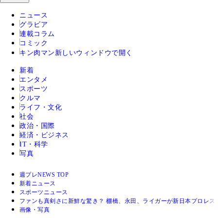
ニュース
グラビア
連載コラム
コミック
キン肉マン
新しいウィンドウで開く
新着
エンタメ
スポーツ
クルマ
ライフ・文化
社会
政治・国際
経済・ビジネス
IT・科学
写真
週プレNEWS TOP
新着ニュース
スポーツニュース
ファンも真剣さに新鮮な驚き？ 棚橋、永田、ライガーが新日本プロレス
画像・写真