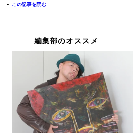
この記事を読む
『詳説 新日イズム 完全版 闘魂の遺伝子がここ
る！』定価１５００円＋税 好評発売中！！
左から、現ＩＷＧＰヘビー級王者・棚橋弘至選手、
左から、現ＩＷＧＰヘビー級王者・棚橋弘至選手、
第６１代ＩＷＧＰヘビー級王者、“１００年に１人
“ブルージャスティス”永田裕志選手
獣神サンダー・ライガー選手。マスクを被って２５
『詳説 新日イズム』著者の流智美氏。日本を代表
サンダー・ライガー選手、『詳説 新日イズム』著
サンダー・ライガー選手、『詳説 新日イズム』著
材”棚橋弘至選手
なる
プロレス研究家だ
編集部のオススメ
流智美氏、永田裕志選手
流智美氏、永田裕志選手