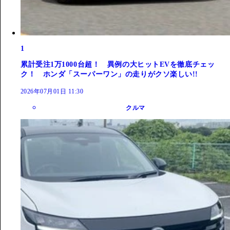
1
累計受注1万1000台超！ 異例の大ヒットEVを徹底チェッ
ク！ ホンダ「スーパーワン」の走りがクソ楽しい!!
2026年07月01日 11:30
クルマ