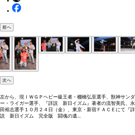
前へ
それぞれの新日イズムを胸に秘めて、熱き闘いは続
永田選手の決めポーズ「ゼアッ！」
入場するとコーナーに上がり、決めポーズをとる棚
ストロングスタイル、道場、マイクアピール……新
会場を埋めた約４００人の観客は、選手たちの熱い
和やかな雰囲気ながら、プロレスへの情熱に溢れた
「脱いで～」コールに応えて、鋼のような上半身を
シメはもちろん、棚橋選手のキメ台詞「愛してま～
いく
手。拍手喝采に包まれた
ズムを構成するさまざまなテーマに沿ってトークは
クに聞き入っていた
トークを展開
する棚橋選手
す！」
次へ
左から、現ＩＷＧＰヘビー級王者・棚橋弘至選手、獣神サンダ
ー・ライガー選手、『詳説 新日イズム』著者の流智美氏、永
田裕志選手１０月２４日（金）、東京・新宿ＦＡＣＥにて『詳
説 新日イズム 完全版 闘魂の遺...