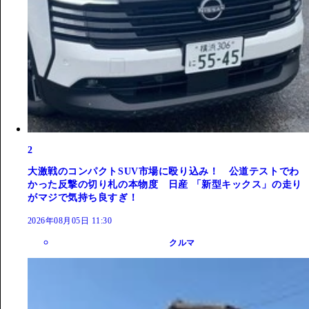
2
大激戦のコンパクトSUV市場に殴り込み！ 公道テストでわ
かった反撃の切り札の本物度 日産 「新型キックス」の走り
がマジで気持ち良すぎ！
2026年08月05日 11:30
クルマ