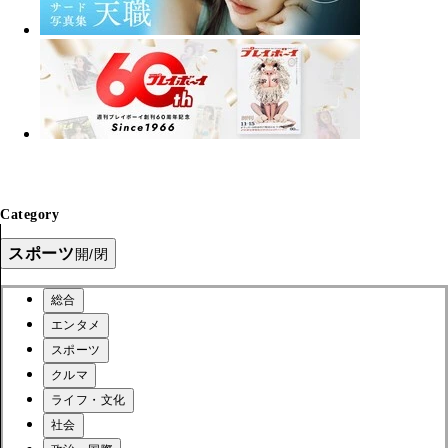
Category
スポーツ
開/閉
総合
エンタメ
スポーツ
クルマ
ライフ・文化
社会