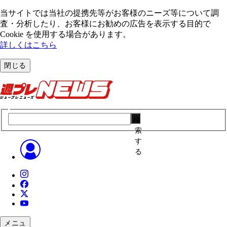
当サイトでは当社の提携先等がお客様のニーズ等について調
査・分析したり、お客様にお勧めの広告を表⽰する⽬的で
Cookie を使⽤する場合があります。
詳しくはこちら
閉じる
検
索
す
る
メニュ