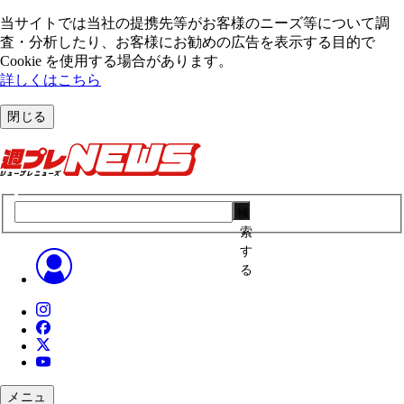
当サイトでは当社の提携先等がお客様のニーズ等について調
査・分析したり、お客様にお勧めの広告を表⽰する⽬的で
Cookie を使⽤する場合があります。
詳しくはこちら
閉じる
検
索
す
る
メニュ