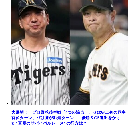
大展望！ プロ野球後半戦「4つの論点」。セは史上初の同率
首位ターン、パは鷹が独走ターン......優勝＆CS進出をかけ
た"真夏のサバイバルレース"の行方は？