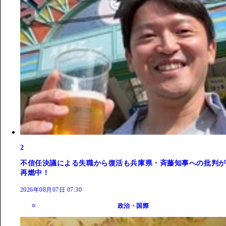
2
不信任決議による失職から復活も兵庫県・斉藤知事への批判が
再燃中！
2026年08月07日 07:30
政治・国際