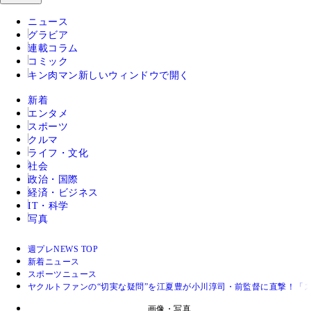
ニュース
グラビア
連載コラム
コミック
キン肉マン
新しいウィンドウで開く
新着
エンタメ
スポーツ
クルマ
ライフ・文化
社会
政治・国際
経済・ビジネス
IT・科学
写真
週プレNEWS TOP
新着ニュース
スポーツニュース
ヤクルトファンの“切実な疑問”を江夏豊が小川淳司・前監督に直撃！「
画像・写真