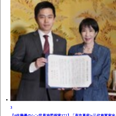
3
【#佐藤優のシン世界地図探索172】「高市幕府≒三代将軍家光