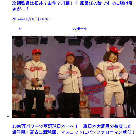
次期監督は松井？由伸？川相！？ 原留任の陰ですでに駆け引
きが…！
2014年11月10日 06:00
スポーツ
1000万パワーで草野球日本一へ！ 東日本大震災で被災した
岩手県・宮古に新球団、マスコットにバッファローマン就任！