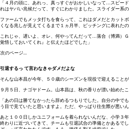
「４月の頭に、あれっ、真っすぐがおかしいなって…スピード
れはヤバい兆候だって、すぐにわかりました。スライダー系の
ファームでもメッタ打ちを食らって、これはダメだとカットボ
くなる兆しが見えてくるまで１ヵ月半、ピッチングに表れたの
これじゃ、遅いよ、オレ、何やってんだって…落合（博満）Ｇ
覚悟しておいてくれ』と伝えたほどでした」
次のページ...
引退するっ て言わなきゃダメだよな
そんな山本昌が今年、５０歳のシーズンを現役で迎えることが
９月５日、ナゴヤドーム。山本昌は、秋の香りが漂い始めたこ
「あの日は勝てなかったら辞めるつもりでした。自分の中でも
う目で見ていたと思いますよ。ただ、やっぱり往生際が悪いん
あと１００日しかユニフォームを着られないんだな、小学３年
終わりに近づいてきて、チームも引退試合の準備とかあるでし