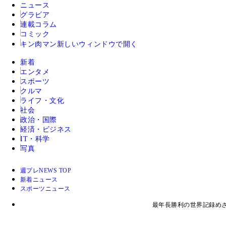
ニュース
グラビア
連載コラム
コミック
キン肉マン
新しいウィンドウで開く
新着
エンタメ
スポーツ
クルマ
ライフ・文化
社会
政治・国際
経済・ビジネス
IT・科学
写真
週プレNEWS TOP
新着ニュース
スポーツニュース
最年長勝利の世界記録め