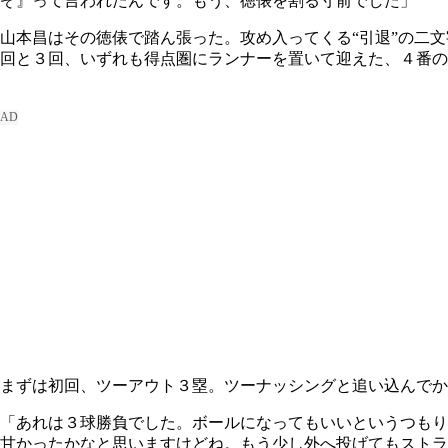
ぞ』って言われたんです。もう、徳俵を割る寸前でした」
山本昌はその徳俵で踏ん張った。攻め入ってくる“引退”の二
回と３回、いずれも得点圏にランナーを置いて迎えた、４番の
まずは初回、ツーアウト３塁。ツーナッシングと追い込んでか
「あれは３球勝負でした。ボールになってもいいというつもり
甘かったかなと思いますけどね。もう少し外へ投げてもストラ