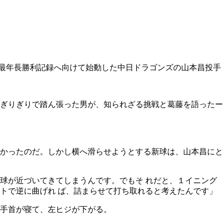
最年長勝利記録へ向けて始動した中日ドラゴンズの山本昌投手
ぎりぎりで踏ん張った男が、知られざる挑戦と葛藤を語ったー
かったのだ。しかし横へ滑らせようとする新球は、山本昌にと
球が近づいてきてしまうんです。でもそ れだと、１イニング
トで逆に曲げれ ば、詰まらせて打ち取れると考えたんです」
手首が寝て、左ヒジが下がる。