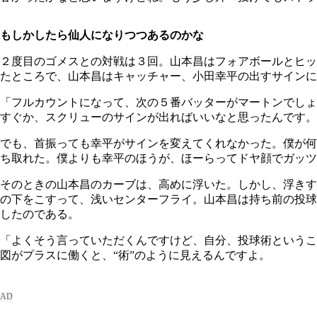
もしかしたら仙人になりつつあるのかな
２度目のゴメスとの対戦は３回。山本昌はフォアボールとヒッ
たところで、山本昌はキャッチャー、小田幸平の出すサインに
「フルカウントになって、次の５番バッターがマートンでしょ
すぐか、スクリューのサインが出ればいいなと思ったんです。
でも、首振っても幸平がサインを変えてくれなかった。僕が何
ち取れた。僕よりも幸平のほうが、ほーらってドヤ顔でガッツ
そのときの山本昌のカーブは、高めに浮いた。しかし、浮きす
の下をこすって、浅いセンターフライ。山本昌は持ち前の投球
したのである。
「よくそう言っていただくんですけど、自分、投球術というこ
図がプラスに働くと、“術”のように見えるんですよ。