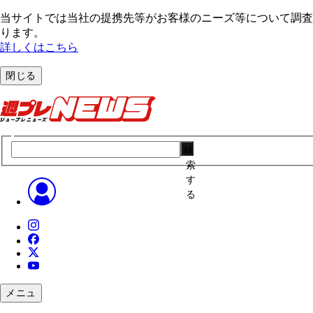
当サイトでは当社の提携先等がお客様のニーズ等について調査・
ります。
詳しくはこちら
閉じる
検
索
す
る
メニュ