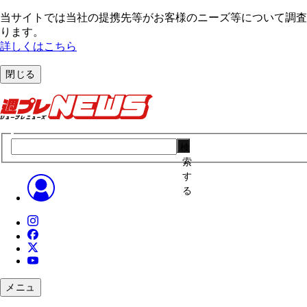
当サイトでは当社の提携先等がお客様のニーズ等について調査・
ります。
詳しくはこちら
閉じる
検
索
す
る
メニュ