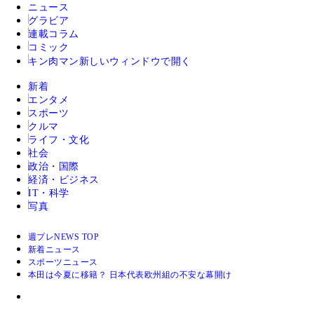
ニュース
グラビア
連載コラム
コミック
キン肉マン
新しいウィンドウで開く
新着
エンタメ
スポーツ
クルマ
ライフ・文化
社会
政治・国際
経済・ビジネス
IT・科学
写真
週プレNEWS TOP
新着ニュース
スポーツニュース
本田は今夏に移籍？ 日本代表欧州組の不安な幕開け