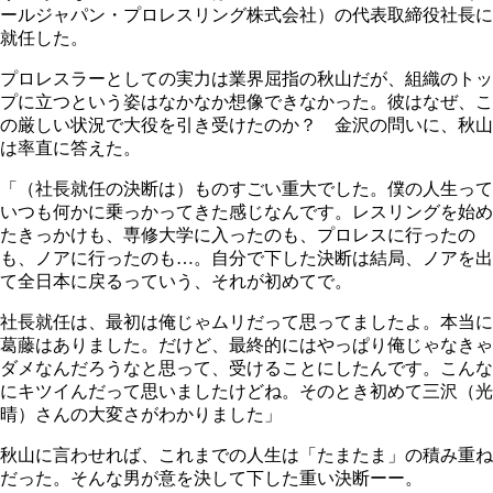
ールジャパン・プロレスリング株式会社）の代表取締役社長に
就任した。
プロレスラーとしての実力は業界屈指の秋山だが、組織のトッ
プに立つという姿はなかなか想像できなかった。彼はなぜ、こ
の厳しい状況で大役を引き受けたのか？ 金沢の問いに、秋山
は率直に答えた。
「（社長就任の決断は）ものすごい重大でした。僕の人生って
いつも何かに乗っかってきた感じなんです。レスリングを始め
たきっかけも、専修大学に入ったのも、プロレスに行ったの
も、ノアに行ったのも…。自分で下した決断は結局、ノアを出
て全日本に戻るっていう、それが初めてで。
社長就任は、最初は俺じゃムリだって思ってましたよ。本当に
葛藤はありました。だけど、最終的にはやっぱり俺じゃなきゃ
ダメなんだろうなと思って、受けることにしたんです。こんな
にキツイんだって思いましたけどね。そのとき初めて三沢（光
晴）さんの大変さがわかりました」
秋山に言わせれば、これまでの人生は「たまたま」の積み重ね
だった。そんな男が意を決して下した重い決断ーー。