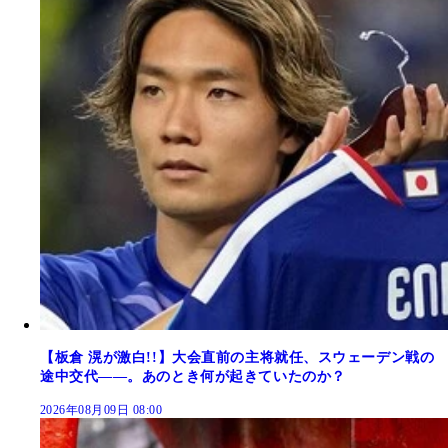
【板倉 滉が激白!!】大会直前の主将就任、スウェーデン戦の
途中交代――。あのとき何が起きていたのか？
2026年08月09日 08:00