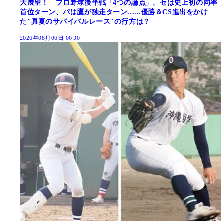
大展望！ プロ野球後半戦「4つの論点」。セは史上初の同率
首位ターン、パは鷹が独走ターン......優勝＆CS進出をかけ
た"真夏のサバイバルレース"の行方は？
2026年08月06日 06:00