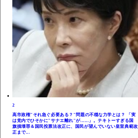
2
高市政権"それ急ぐ必要ある？"問題の不穏な力学とは？ 「実
は党内でひそかに"サナエ離れ"が......」。テキトーすぎる国
旗損壊罪＆国民投票法改正に、国民が望んでいない皇室典範改
正まで...