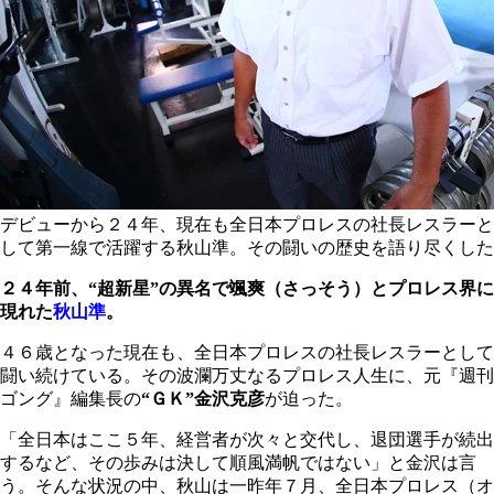
デビューから２４年、現在も全日本プロレスの社長レスラーと
して第一線で活躍する秋山準。その闘いの歴史を語り尽くした
２４年前、“超新星”の異名で颯爽（さっそう）とプロレス界に
現れた
秋山準
。
４６歳となった現在も、全日本プロレスの社長レスラーとして
闘い続けている。その波瀾万丈なるプロレス人生に、元『週刊
ゴング』編集長の
“ＧＫ”金沢克彦
が迫った。
「全日本はここ５年、経営者が次々と交代し、退団選手が続出
するなど、その歩みは決して順風満帆ではない」と金沢は言
う。そんな状況の中、秋山は一昨年７月、全日本プロレス（オ