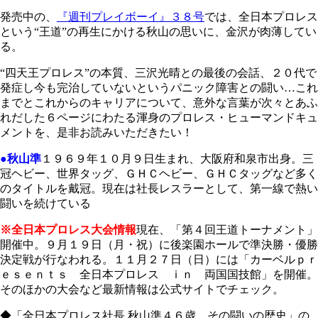
発売中の、
『週刊プレイボーイ』３８号
では、全日本プロレス
という“王道”の再生にかける秋山の思いに、金沢が肉薄してい
る。
“四天王プロレス”の本質、三沢光晴との最後の会話、２０代で
発症し今も完治していないというパニック障害との闘い…これ
までとこれからのキャリアについて、意外な言葉が次々とあふ
れだした６ページにわたる渾身のプロレス・ヒューマンドキュ
メントを、是非お読みいただきたい！
●秋山準
１９６９年１０月９日生まれ、大阪府和泉市出身。三
冠ヘビー、世界タッグ、ＧＨＣヘビー、ＧＨＣタッグなど多く
のタイトルを戴冠。現在は社長レスラーとして、第一線で熱い
闘いを続けている
※全日本プロレス大会情報
現在、「第４回王道トーナメント」
開催中。９月１９日（月・祝）に後楽園ホールで準決勝・優勝
決定戦が行なわれる。１１月２７日（日）には「カーベルｐｒ
ｅｓｅｎｔｓ 全日本プロレス ｉｎ 両国国技館」を開催。
そのほかの大会など最新情報は公式サイトでチェック。
◆「全日本プロレス社長 秋山準４６歳、その闘いの歴史」の