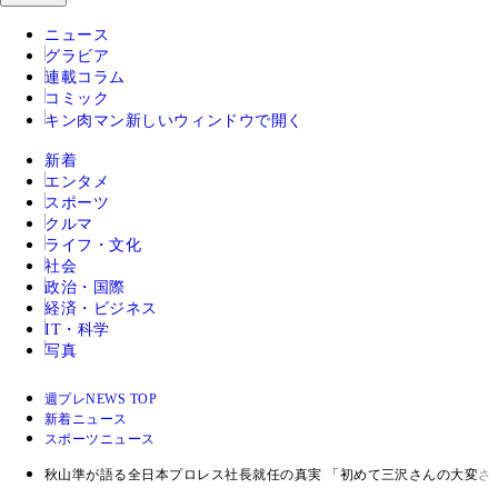
ニュース
グラビア
連載コラム
コミック
キン肉マン
新しいウィンドウで開く
新着
エンタメ
スポーツ
クルマ
ライフ・文化
社会
政治・国際
経済・ビジネス
IT・科学
写真
週プレNEWS TOP
新着ニュース
スポーツニュース
秋山準が語る全日本プロレス社長就任の真実 「初めて三沢さんの大変さ