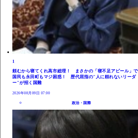
1
頼むから寝てくれ高市総理！ まさかの「寝不足アピール」で
国民も永田町もマジ困惑！ 歴代屈指の"人に頼れないリーダ
ー"が招く国難
2026年08月09日 07:00
政治・国際