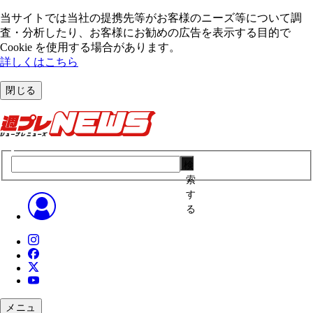
当サイトでは当社の提携先等がお客様のニーズ等について調
査・分析したり、お客様にお勧めの広告を表⽰する⽬的で
Cookie を使⽤する場合があります。
詳しくはこちら
閉じる
検
索
す
る
メニュ