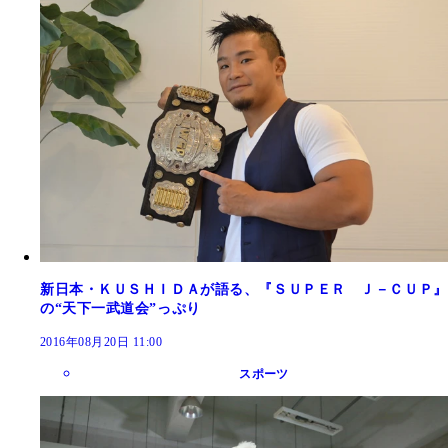
新日本・ＫＵＳＨＩＤＡが語る、『ＳＵＰＥＲ Ｊ－ＣＵＰ』
の“天下一武道会”っぷり
2016年08月20日 11:00
スポーツ