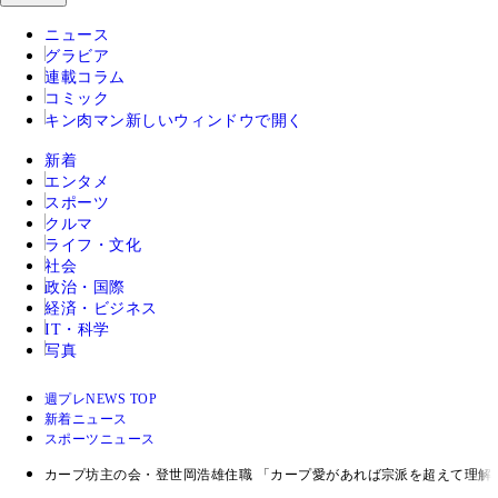
ニュース
グラビア
連載コラム
コミック
キン肉マン
新しいウィンドウで開く
新着
エンタメ
スポーツ
クルマ
ライフ・文化
社会
政治・国際
経済・ビジネス
IT・科学
写真
週プレNEWS TOP
新着ニュース
スポーツニュース
カープ坊主の会・登世岡浩雄住職 「カープ愛があれば宗派を超えて理解