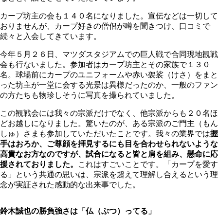
カープ坊主の会も１４０名になりました。宣伝などは一切して
おりませんが、カープ好きの僧侶が噂を聞きつけ、口コミで
続々と入会してきています。
今年５月２６日、マツダスタジアムでの巨人戦で合同現地観戦
会も行ないました。参加者はカープ坊主とその家族で１３０
名。球場前にカープのユニフォームや赤い袈裟（けさ）をまと
った坊主が一堂に会する光景は異様だったのか、一般のファン
の方たちも物珍しそうに写真を撮られていました。
この観戦会には我々の宗派だけでなく、他宗派からも２０名ほ
どお越しになりました。驚いたのが、ある宗派のご門主（もん
しゅ）さまも参加していただいたことです。我々の業界では
握
手はおろか、ご尊顔を拝見するにも目を合わせられないような
高貴なお方なのですが、試合になると皆と肩を組み、懸命に応
援されておりました。
これはすごいことです。「カープを愛す
る」という共通の思いは、宗派を超えて理解し合えるという理
念が実証された感動的な出来事でした。
鈴木誠也の勝負強さは「仏（ぶつ）ってる」