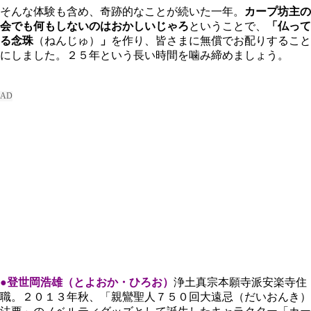
そんな体験も含め、奇跡的なことが続いた一年。
カープ坊主の
会でも何もしないのはおかしいじゃろ
ということで、
「仏って
る念珠
（ねんじゅ）
」
を作り、皆さまに無償でお配りすること
にしました。２５年という長い時間を噛み締めましょう。
●登世岡浩雄（とよおか・ひろお）
浄土真宗本願寺派安楽寺住
職。２０１３年秋、「親鸞聖人７５０回大遠忌（だいおんき）