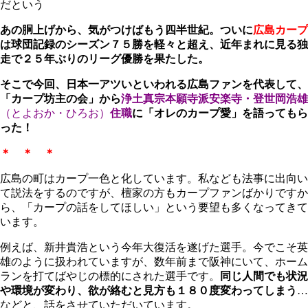
だという
あの胴上げから、気がつけばもう四半世紀。ついに
広島カープ
は球団記録のシーズン７５勝を軽々と超え、近年まれに見る独
走で２５年ぶりのリーグ優勝を果たした。
そこで今回、日本一アツいといわれる広島ファンを代表して、
「カープ坊主の会」から
浄土真宗本願寺派安楽寺・登世岡浩雄
（とよおか・ひろお）
住職
に「オレのカープ愛」を語ってもら
った！
＊ ＊ ＊
広島の町はカープ一色と化しています。私なども法事に出向い
て説法をするのですが、檀家の方もカープファンばかりですか
ら、「カープの話をしてほしい」という要望も多くなってきて
います。
例えば、新井貴浩という今年大復活を遂げた選手。今でこそ英
雄のように扱われていますが、数年前まで阪神にいて、ホーム
ランを打てばやじの標的にされた選手です。
同じ人間でも状況
や環境が変わり、欲が絡むと見方も１８０度変わってしまう
…
などと、話をさせていただいています。