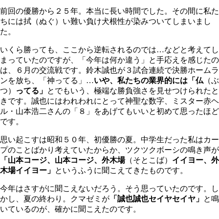
前回の優勝から２５年。本当に長い時間でした。その間に私た
ちには拭（ぬぐ）い難い負け犬根性が染みついてしまいまし
た。
いくら勝っても、ここから逆転されるのでは…などと考えてし
まっていたのですが、「今年は何か違う」と手応えを感じたの
は、６月の交流戦です。鈴木誠也が３試合連続で決勝ホームラ
ンを放ち、「神ってる」…
いや、私たちの業界的には「仏
（ぶ
つ）
ってる」
とでもいう、極端な勝負強さを見せつけられたと
きです。誠也にはわれわれにとって神聖な数字、ミスター赤ヘ
ル・山本浩二さんの「８」をあげてもいいと初めて思ったほど
です。
思い起こすは昭和５０年、初優勝の夏。中学生だった私はカー
プのことばかり考えていたからか、ツクツクボーシの鳴き声が
「山本コージ、山本コージ、外木場
（そとこば）
イイヨー、外
木場イイヨー」
というふうに聞こえてきたものです。
今年はさすがに聞こえないだろう。そう思っていたのです。し
かし、夏の終わり。クマゼミが
「誠也誠也セイヤセイヤ」
と鳴
いているのが、確かに聞こえたのです。