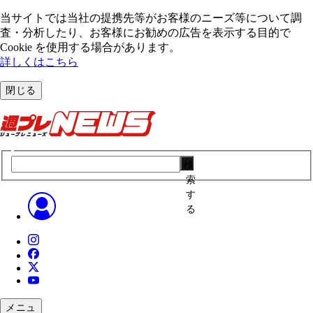
当サイトでは当社の提携先等がお客様のニーズ等について調
査・分析したり、お客様にお勧めの広告を表⽰する⽬的で
Cookie を使⽤する場合があります。
詳しくはこちら
閉じる
検
索
す
る
メニュ