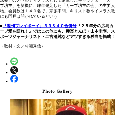
法要」のノベルティグッズとして誕生したキャラクター「カー
プ坊主」を契機に、昨年発足した「カープ坊主の会」の主要人
物。会員数は１４０名で、宗派不問。キリスト教やイスラム教
にも門戸は開かれているという
■
『週刊プレイボーイ』３９＆４０合併号
『２５年分の広島カ
ープ愛を語れ！』ではこの他にも、極楽とんぼ・山本圭壱、ス
ポーツジャーナリスト・二宮清純などアツすぎる独白を掲載！
（取材・文／村瀬秀信）
Photo Gallery