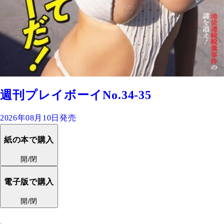
週刊プレイボーイNo.34-35
2026年08月10日発売
紙の本で購入
開/閉
電子版で購入
開/閉