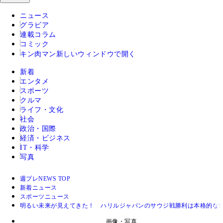
ニュース
グラビア
連載コラム
コミック
キン肉マン
新しいウィンドウで開く
新着
エンタメ
スポーツ
クルマ
ライフ・文化
社会
政治・国際
経済・ビジネス
IT・科学
写真
週プレNEWS TOP
新着ニュース
スポーツニュース
明るい未来が見えてきた！ ハリルジャパンのサウジ戦勝利は本格的な
画像・写真