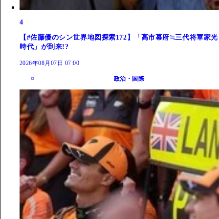
4
【#佐藤優のシン世界地図探索172】「高市幕府≒三代将軍家光
時代」が到来!?
2026年08月07日 07:00
政治・国際