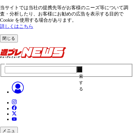
当サイトでは当社の提携先等がお客様のニーズ等について調
査・分析したり、お客様にお勧めの広告を表⽰する⽬的で
Cookie を使⽤する場合があります。
詳しくはこちら
閉じる
検
索
す
る
メニュ