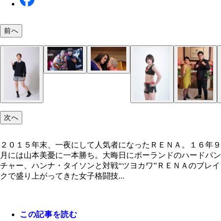
前へ
女子ＭＭＡ団体の最大手「インヴィクタＦＣ」の現
１８６㎝、９０㎏と規格外の柔術世界王者ギャビ・
王者、浜崎朱加（右）。ＲＥＮＡ（左）がＭＭＡデ
シア（ブラジル）は大晦日、おん年５２歳の“ミス
ーするにあたり、浜崎の指導も受けた
子プロレス”神取忍（右）と対戦（ｃ）Ｍｉｃｈｉ
ｏｎｅｋａｗａ
次へ
２０１５年末、一夜にして人気者になったＲＥＮＡ。１６年９
月には山本美憂に一本勝ち。大晦日にポーランドのハードパン
チャー、ハンナ・タイソンと対戦“ツヨカワ”ＲＥＮＡのブレイ
クで盛り上がってきた女子格闘技...
この記事を読む