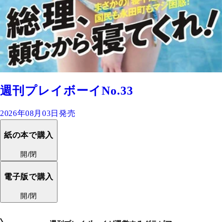
週刊プレイボーイNo.33
2026年08月03日発売
紙の本で購入
開/閉
電子版で購入
開/閉