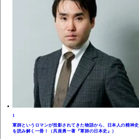
1
軍師というロマンが投影されてきた物語から、日本人の精神史
を読み解く一冊！（呉座勇一著『軍師の日本史』）