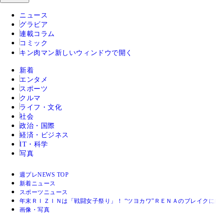
ニュース
グラビア
連載コラム
コミック
キン肉マン
新しいウィンドウで開く
新着
エンタメ
スポーツ
クルマ
ライフ・文化
社会
政治・国際
経済・ビジネス
IT・科学
写真
週プレNEWS TOP
新着ニュース
スポーツニュース
年末ＲＩＺＩＮは「戦闘女子祭り」！ “ツヨカワ”ＲＥＮＡのブレイクに
画像・写真