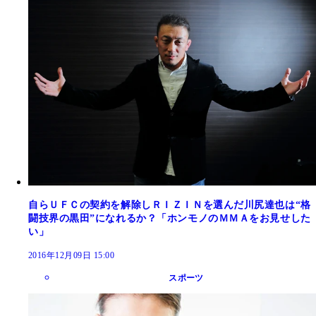
自らＵＦＣの契約を解除しＲＩＺＩＮを選んだ川尻達也は“格
闘技界の黒田”になれるか？「ホンモノのＭＭＡをお見せした
い」
2016年12月09日 15:00
スポーツ