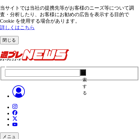
当サイトでは当社の提携先等がお客様のニーズ等について調
査・分析したり、お客様にお勧めの広告を表⽰する⽬的で
Cookie を使⽤する場合があります。
詳しくはこちら
閉じる
検
索
す
る
メニュ