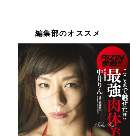
２０１５年末、一夜にして人気者になったＲＥＮＡ
２０１５年末、一夜にして人気者になったＲＥＮＡ
６年９月には山本美憂に一本勝ち。大晦日にポーラ
６年９月には山本美憂に一本勝ち。大晦日にポーラ
のハードパンチャー、ハンナ・タイソンと対戦
のハードパンチャー、ハンナ・タイソンと対戦
ＭＭＡ２戦目となる大晦日、山本美憂は米「キング
ブ・ザ・ケージ」王者アンディ・ウィンと対戦
桜庭和志も認めた逸材、村田夏南子。２９日、デビ
浅倉カンナはレスリング力と柔術の技術が強みの女
朱里はプロレスとキックボクシングのタイトルを獲
格闘技大好き芸人「アルコ＆ピース」の平子祐希氏
この肉体にして、スマホのケースが白雪姫だったり
５戦目にして現パンクラス王者、中井りんに挑戦。
生ファイター。２９日にジョシュ・バーネットの秘
今年ＭＭＡデビューし勝利。フィリピンと日本のハ
（右）と格闘技を撮り続けたきたフォトグラファー
子力も高いブラジルのギャビ・ガルシア。
編集部のオススメ
ＺＩＮ女子最強決定戦といえる
子アリーシャ・ガルシアと対戦
高幸子氏