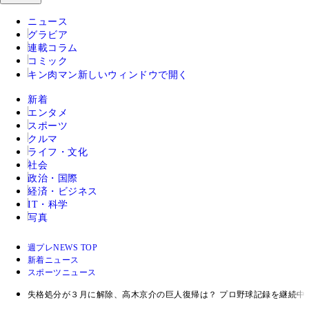
ニュース
グラビア
連載コラム
コミック
キン肉マン
新しいウィンドウで開く
新着
エンタメ
スポーツ
クルマ
ライフ・文化
社会
政治・国際
経済・ビジネス
IT・科学
写真
週プレNEWS TOP
新着ニュース
スポーツニュース
失格処分が３月に解除、高木京介の巨人復帰は？ プロ野球記録を継続中