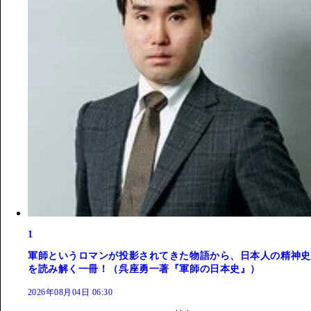
1
軍師というロマンが投影されてきた物語から、日本人の精神史
を読み解く一冊！（呉座勇一著『軍師の日本史』）
2026年08月04日 06:30