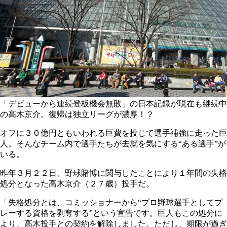
「デビューから連続登板機会無敗」の日本記録が現在も継続中
の高木京介。復帰は独立リーグが濃厚！？
オフに３０億円ともいわれる巨費を投じて選手補強に走った巨
人。そんなチーム内で選手たちが去就を気にする“ある選手”が
いる。
昨年３月２２日、野球賭博に関与したことにより１年間の失格
処分となった高木京介（２７歳）投手だ。
「失格処分とは、コミッショナーから“プロ野球選手としてプ
レーする資格を剥奪する”という宣告です。巨人もこの処分に
より、高木投手との契約を解除しました。ただし、期限が過ぎ