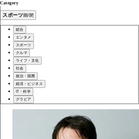
Category
スポーツ
開/閉
総合
エンタメ
スポーツ
クルマ
ライフ・文化
社会
政治・国際
経済・ビジネス
IT・科学
グラビア