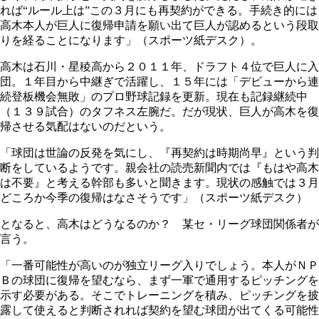
れば“ルール上は”この３月にも再契約ができる。手続き的には
高木本人が巨人に復帰申請を願い出て巨人が認めるという段取
りを経ることになります」（スポーツ紙デスク）。
高木は石川・星稜高から２０１１年、ドラフト４位で巨人に入
団。１年目から中継ぎで活躍し、１５年には「デビューから連
続登板機会無敗」のプロ野球記録を更新。現在も記録継続中
（１３９試合）のタフネス左腕だ。だが現状、巨人が高木を復
帰させる気配はないのだという。
「球団は世論の反発を気にし、『再契約は時期尚早』という判
断をしているようです。親会社の読売新聞内では『もはや高木
は不要』と考える幹部も多いと聞きます。現状の感触では３月
どころか今季の復帰はなさそうです」（スポーツ紙デスク）
となると、高木はどうなるのか？ 某セ・リーグ球団関係者が
言う。
「一番可能性が高いのが独立リーグ入りでしょう。本人がＮＰ
Ｂの球団に復帰を望むなら、まず一軍で通用するピッチングを
示す必要がある。そこでトレーニングを積み、ピッチングを披
露して使えると判断されれば契約を望む球団が出てくる可能性