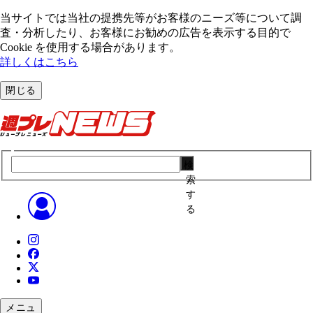
当サイトでは当社の提携先等がお客様のニーズ等について調
査・分析したり、お客様にお勧めの広告を表⽰する⽬的で
Cookie を使⽤する場合があります。
詳しくはこちら
閉じる
検
索
す
る
メニュ