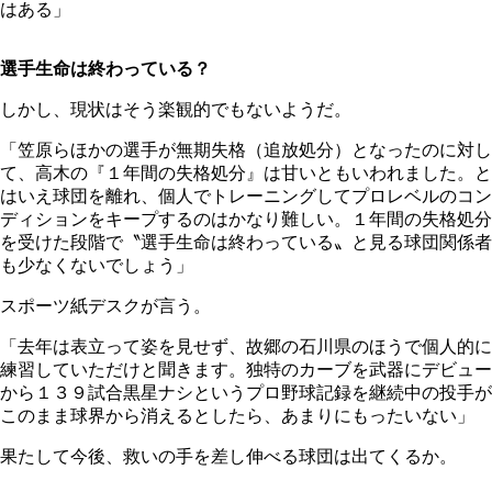
はある」
選手生命は終わっている？
しかし、現状はそう楽観的でもないようだ。
「笠原らほかの選手が無期失格（追放処分）となったのに対し
て、高木の『１年間の失格処分』は甘いともいわれました。と
はいえ球団を離れ、個人でトレーニングしてプロレベルのコン
ディションをキープするのはかなり難しい。１年間の失格処分
を受けた段階で〝選手生命は終わっている〟と見る球団関係者
も少なくないでしょう」
スポーツ紙デスクが言う。
「去年は表立って姿を見せず、故郷の石川県のほうで個人的に
練習していただけと聞きます。独特のカーブを武器にデビュー
から１３９試合黒星ナシというプロ野球記録を継続中の投手が
このまま球界から消えるとしたら、あまりにもったいない」
果たして今後、救いの手を差し伸べる球団は出てくるか。