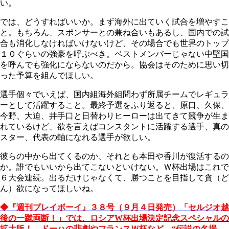
い。
では、どうすればいいか。まず海外に出ていく試合を増やすこ
と。もちろん、スポンサーとの兼ね合いもあるし、国内での試
合も消化しなければいけないけど、その場合でも世界のトップ
１０ぐらいの強豪を呼ぶべき。ベストメンバーじゃない中堅国
を呼んでも強化にならないのだから。協会はそのために思い切
った予算を組んでほしい。
選手個々でいえば、国内組海外組問わず所属チームでレギュラ
ーとして活躍すること。最終予選をふり返ると、原口、久保、
今野、大迫、井手口と日替わりヒーローは出てきて競争が生ま
れているけど、欲を言えばコンスタントに活躍する選手、真の
スター、代表の軸になれる選手が欲しい。
彼らの中から出てくるのか、それとも本田や香川が復活するの
か。誰でもいいから出てこないといけない。Ｗ杯出場はこれで
６大会連続。出るだけじゃなくて、勝つことを目指して貪（ど
ん）欲になってほしいね。
◆『週刊プレイボーイ』３８号（９月４日発売）「セルジオ越
後の一蹴両断！」では、ロシアW杯出場決定記念スペシャルの
拡大版！ ドーハの悲劇やフランスＷ杯など、“伝説の名場