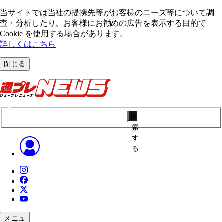
当サイトでは当社の提携先等がお客様のニーズ等について調
査・分析したり、お客様にお勧めの広告を表⽰する⽬的で
Cookie を使⽤する場合があります。
詳しくはこちら
閉じる
検
索
す
る
メニュ