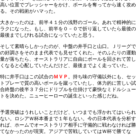
高い位置でプレッシャーをかけ、ボールを奪ってから速く攻め
る。その戦術がハマった。
大きかったのは、前半４１分の浅野のゴール。あれで精神的に
ラクになった。もし、前半を０－０で折り返していたら最後の
最後までしびれる試合になっていたと思う。
そして素晴らしかったのが、中盤の井手口と山口。Ｊリーグで
の好調さをそのまま代表でも見せてくれた。そのふたりの運動
量が落ちたら、オーストラリアに自由にボールを回されて苦し
くなると心配していたんだけど、最後までよく走っていた。
特に井手口はこの試合の
ＭＶＰ
。持ち味の守備以外にも、セッ
トプレーで質の高いボールを蹴っていたし、体力的に苦しい試
合終盤の後半３７分にドリブルを仕掛けて豪快なミドルシュー
トを決めた。ニューヒーローの誕生といった感じだね。
予選突破はうれしいことだけど、いつまでも浮かれてはいられ
ない。ロシアＷ杯本番まで１年もない。今の日本代表を分析す
れば、ホームでオーストラリア相手に守備的に戦わなければ勝
てなかったのが現実。アジアで苦戦していてはＷ杯で勝てな