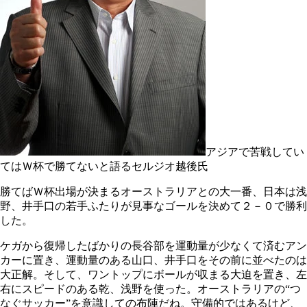
アジアで苦戦してい
てはＷ杯で勝てないと語るセルジオ越後氏
勝てばＷ杯出場が決まるオーストラリアとの大一番、日本は浅
野、井手口の若手ふたりが見事なゴールを決めて２－０で勝利
した。
ケガから復帰したばかりの長谷部を運動量が少なくて済むアン
カーに置き、運動量のある山口、井手口をその前に並べたのは
大正解。そして、ワントップにボールが収まる大迫を置き、左
右にスピードのある乾、浅野を使った。オーストラリアの“つ
なぐサッカー”を意識しての布陣だね。守備的ではあるけど、