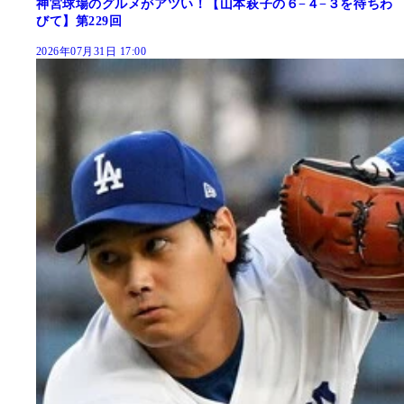
神宮球場のグルメがアツい！【山本萩子の６−４−３を待ちわ
びて】第229回
2026年07月31日 17:00