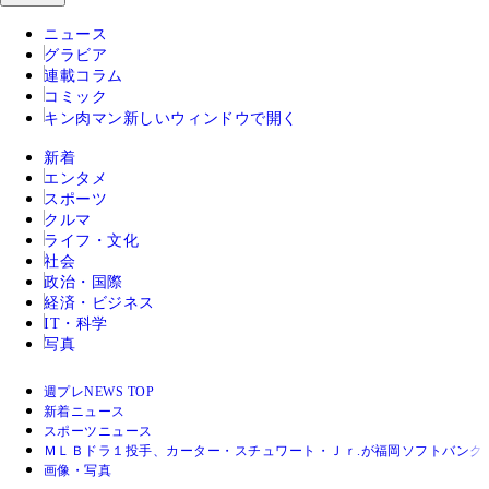
ニュース
グラビア
連載コラム
コミック
キン肉マン
新しいウィンドウで開く
新着
エンタメ
スポーツ
クルマ
ライフ・文化
社会
政治・国際
経済・ビジネス
IT・科学
写真
週プレNEWS TOP
新着ニュース
スポーツニュース
ＭＬＢドラ１投手、カーター・スチュワート・Ｊｒ.が福岡ソフトバンク
画像・写真