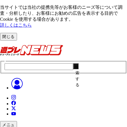
当サイトでは当社の提携先等がお客様のニーズ等について調
査・分析したり、お客様にお勧めの広告を表⽰する⽬的で
Cookie を使⽤する場合があります。
詳しくはこちら
閉じる
検
索
す
る
メニュ