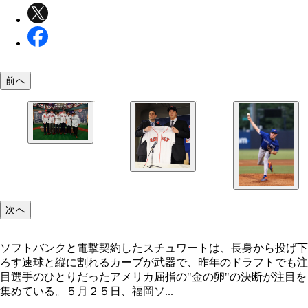
前へ
昨年のドラフトでほかの選手たちと肩を組むスチュ
ト（左から２番目）。しかしブレーブスとの契約は
に至らず、大学に進学した
次へ
ソフトバンクと電撃契約したスチュワートは、長身から投げ下
ろす速球と縦に割れるカーブが武器で、昨年のドラフトでも注
目選手のひとりだったアメリカ屈指の"金の卵"の決断が注目を
集めている。５月２５日、福岡ソ...
過去には、田澤純一（現シカゴ・カブス）が日本の