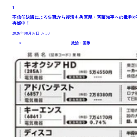
1
不信任決議による失職から復活も兵庫県・斉藤知事への批判が
再燃中！
2026年08月07日 07:30
政治・国際