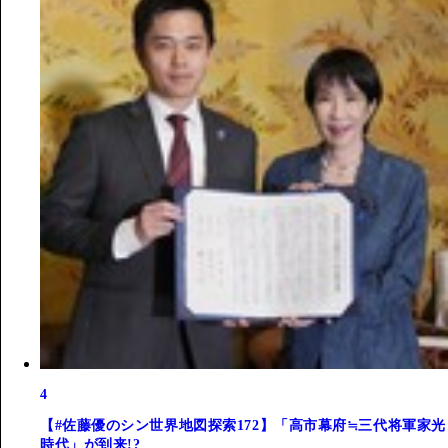
4
【#佐藤優のシン世界地図探索172】「高市幕府≒三代将軍家光
時代」が到来!?