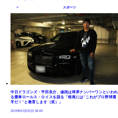
スポーツ
中日ドラゴンズ・平田良介、値段は球界ナンバーワンといわれ
る愛車ロールス・ロイスを語る「根尾には"これがプロ野球選
手だ！"と教育します（笑）」
2019年05月02日 06:00