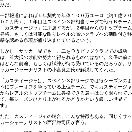
形だ。
一部報道によれば５年契約で年俸１００万ユーロ（約１億２０
００万円）、１年目はスペイン３部相当リーグで戦うＢチーム
「カスティージャ」に所属するが、２年目からのトップチーム
昇格、もしくは可能な限りレベルの高いクラブへの期限付き移
籍を認める条項が盛り込まれているという。
しかし、サッカー界でも一、二を争うビッグクラブでの成功
は、並大抵の才能や努力で得られるものではない。久保の前に
はどんな前途、もしくは試練が待ち受けているのだろうか。サ
ッカージャーナリストの小宮良之氏が解説してくれた。
「カスティージャは、スペイン３部リーグでは毎シーズンのよ
うにプレーオフを争っている上位チーム。でもカスティージャ
からレアルのトップチームに昇格できる選手はごく限られてい
て、毎シーズンひとり上がれるかどうかという厳しい世界で
す」
ただ、カスティージャの場合、こんな特徴もある。同じくサッ
カージャーナリストの西部謙司氏が言う。