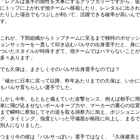
「レアルは選手の個性を大事にするクラブカラーですから、仮
にトップに上がれず他チームへ移籍したり、レンタルに出され
たりした場合でもつぶしが利いて、活躍できる確率が高いんで
す。
これが、下部組織からトップチームに至るまで独特のポゼッシ
ョンサッカーを一貫して叩き込むバルサの出身選手だと、身に
ついたスタイルが特殊すぎて、他チームではハマらないことが
多々あります」
でも久保は、まさしくそのバルサ出身選手なのでは？
「確かに日本に戻って以降、昨年あたりまでの久保は、いかに
もバルサ育ちらしい選手でした。
しかし今年、もともと備えていた攻撃センス、例えば相手に簡
単に飛び込ませないボールキープ力や、マーカーの重心の位置
まで瞬時に察知してその逆を取る洞察力に加え、ポジショニン
グ、タイミング、強度といった守備面が格段に向上し、まるで
別人になりました。
つまり今の彼は『バルサっぽい』選手ではなく、『久保建英と