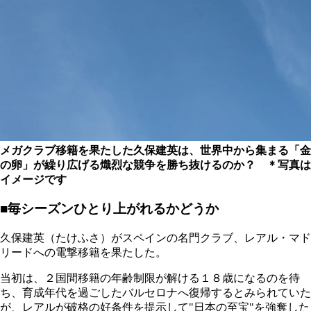
メガクラブ移籍を果たした久保建英は、世界中から集まる「金
の卵」が繰り広げる熾烈な競争を勝ち抜けるのか？ ＊写真は
イメージです
■毎シーズンひとり上がれるかどうか
久保建英
（たけふさ）
がスペインの名門クラブ、レアル・マド
リードへの電撃移籍を果たした。
当初は、２国間移籍の年齢制限が解ける１８歳になるのを待
ち、育成年代を過ごしたバルセロナへ復帰するとみられていた
が、レアルが破格の好条件を提示して"日本の至宝"を強奪した