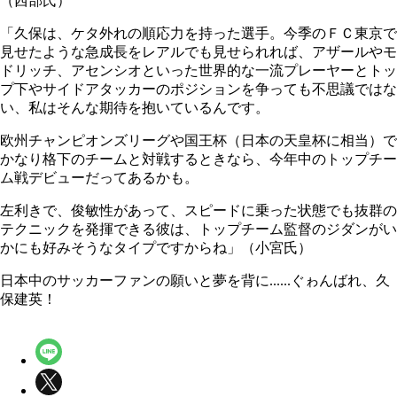
（西部氏）
「久保は、ケタ外れの順応力を持った選手。今季のＦＣ東京で
見せたような急成長をレアルでも見せられれば、アザールやモ
ドリッチ、アセンシオといった世界的な一流プレーヤーとトッ
プ下やサイドアタッカーのポジションを争っても不思議ではな
い、私はそんな期待を抱いているんです。
欧州チャンピオンズリーグや国王杯（日本の天皇杯に相当）で
かなり格下のチームと対戦するときなら、今年中のトップチー
ム戦デビューだってあるかも。
左利きで、俊敏性があって、スピードに乗った状態でも抜群の
テクニックを発揮できる彼は、トップチーム監督のジダンがい
かにも好みそうなタイプですからね」（小宮氏）
日本中のサッカーファンの願いと夢を背に......ぐゎんばれ、久
保建英！