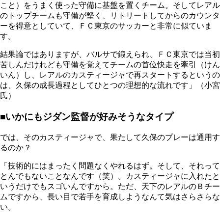
こと）をうまく使った守備に基盤を置くチーム。そしてレアル
のトップチームも守備が堅く、リトリートしてからのカウンタ
ーを得意としていて、ＦＣ東京のサッカーと非常に似ていま
す。
結果論ではありますが、バルサで鍛えられ、ＦＣ東京では当初
苦しんだけれども守備を覚えてチームの首位快走を牽引（けん
いん）し、レアルのカスティージャで再スタートするというの
は、久保の成長過程としてひとつの理想的な流れです」（小宮
氏）
■いかにもジダン監督が好みそうなタイプ
では、そのカスティージャで、果たして久保のプレーは通用す
るのか？
「技術的にはまったく問題なくやれるはず。そして、それって
とんでもないことなんです（笑）。カスティージャに入れたと
いうだけでもスゴいんですから。ただ、天下のレアルのＢチー
ムですから、長い目で若手を育成しようなんて気はさらさらな
い。