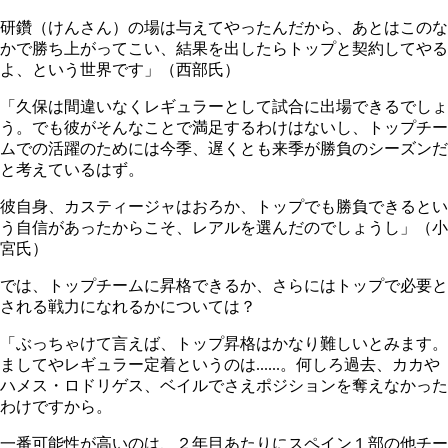
研鑽（けんさん）の場は与えてやったんだから、あとはこのな
かで勝ち上がってこい、結果を出したらトップと契約してやる
よ、という世界です」（西部氏）
「久保は間違いなくレギュラーとして試合に出場できるでしょ
う。でも彼がそんなことで満足するわけはないし、トップチー
ムでの活躍のためには今季、遅くとも来季が勝負のシーズンだ
と考えているはず。
彼自身、カスティージャはおろか、トップでも勝負できるとい
う自信があったからこそ、レアルを選んだのでしょうし」（小
宮氏）
では、トップチームに昇格できるか、さらにはトップで必要と
される戦力になれるかについては？
「ぶっちゃけて言えば、トップ昇格はかなり難しいとみます。
ましてやレギュラー定着というのは......。何しろ過去、カカや
ハメス・ロドリゲス、ベイルでさえポジションを奪えなかった
わけですから。
一番可能性が高いのは、２年目あたりにスペイン１部の他チー