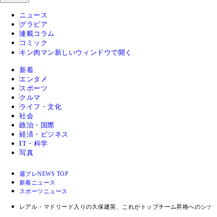
ニュース
グラビア
連載コラム
コミック
キン肉マン
新しいウィンドウで開く
新着
エンタメ
スポーツ
クルマ
ライフ・文化
社会
政治・国際
経済・ビジネス
IT・科学
写真
週プレNEWS TOP
新着ニュース
スポーツニュース
レアル・マドリード入りの久保建英、これがトップチーム昇格へのシナ