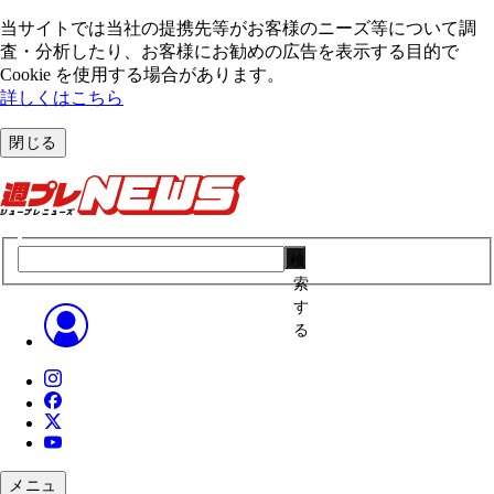
当サイトでは当社の提携先等がお客様のニーズ等について調
査・分析したり、お客様にお勧めの広告を表⽰する⽬的で
Cookie を使⽤する場合があります。
詳しくはこちら
閉じる
検
索
す
る
メニュ