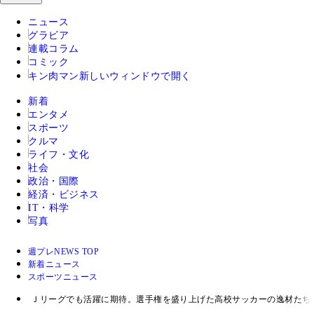
ニュース
グラビア
連載コラム
コミック
キン肉マン
新しいウィンドウで開く
新着
エンタメ
スポーツ
クルマ
ライフ・文化
社会
政治・国際
経済・ビジネス
IT・科学
写真
週プレNEWS TOP
新着ニュース
スポーツニュース
Ｊリーグでも活躍に期待。選手権を盛り上げた高校サッカーの逸材たち