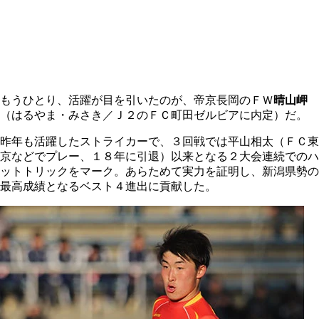
もうひとり、活躍が目を引いたのが、帝京長岡のＦＷ
晴山岬
（はるやま・みさき／Ｊ２のＦＣ町田ゼルビアに内定）だ。
昨年も活躍したストライカーで、３回戦では平山相太（ＦＣ東
京などでプレー、１８年に引退）以来となる２大会連続でのハ
ットトリックをマーク。あらためて実力を証明し、新潟県勢の
最高成績となるベスト４進出に貢献した。