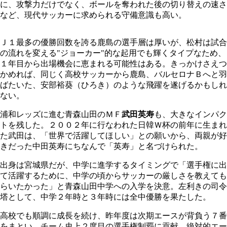
に、攻撃力だけでなく、ボールを奪われた後の切り替えの速さ
など、現代サッカーに求められる守備意識も高い。
Ｊ１最多の優勝回数を誇る鹿島の選手層は厚いが、松村は試合
の流れを変える"ジョーカー"的な起用でも輝くタイプなため、
１年目から出場機会に恵まれる可能性はある。きっかけさえつ
かめれば、同じく高校サッカーから鹿島、バルセロナＢへと羽
ばたいた、安部裕葵（ひろき）のような飛躍を遂げるかもしれ
ない。
浦和レッズに進む青森山田のＭＦ
武田英寿
も、大きなインパク
トを残した。２００２年に行なわれた日韓Ｗ杯の前年に生まれ
た武田は、「世界で活躍してほしい」との願いから、両親が好
きだった中田英寿にちなんで「英寿」と名づけられた。
出身は宮城県だが、中学に進学するタイミングで「選手権に出
て活躍するために、中学の頃からサッカーの厳しさを教えても
らいたかった」と青森山田中学への入学を決意。左利きの司令
塔として、中学２年時と３年時には全中優勝を果たした。
高校でも順調に成長を続け、昨年度は次期エースが背負う７番
をまとい、チーム史上２度目の選手権制覇に貢献。絶対的エー