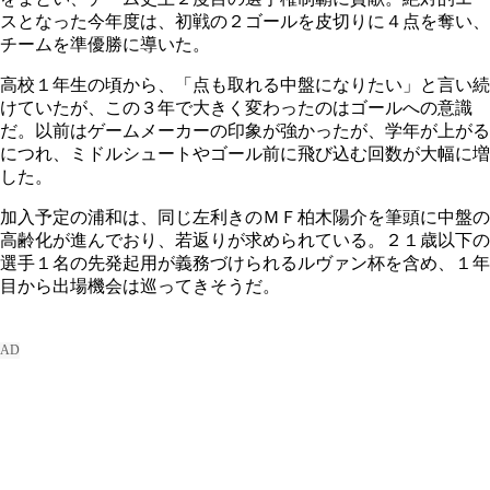
スとなった今年度は、初戦の２ゴールを皮切りに４点を奪い、
チームを準優勝に導いた。
高校１年生の頃から、「点も取れる中盤になりたい」と言い続
けていたが、この３年で大きく変わったのはゴールへの意識
だ。以前はゲームメーカーの印象が強かったが、学年が上がる
につれ、ミドルシュートやゴール前に飛び込む回数が大幅に増
した。
加入予定の浦和は、同じ左利きのＭＦ柏木陽介を筆頭に中盤の
高齢化が進んでおり、若返りが求められている。２１歳以下の
選手１名の先発起用が義務づけられるルヴァン杯を含め、１年
目から出場機会は巡ってきそうだ。