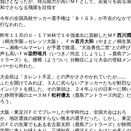
負けとなったが、得点能力が高いＭＦとして、若返りを図る浦
和でさらなる飛躍を目指す
今年の全国高校サッカー選手権は「ＢＩＧ３」が不在のなかで
行なわれた。
昨年１１月のＵ－１７Ｗ杯で１６強進出に貢献したＭＦ
西川潤
（桐光学園→セレッソ大阪）、ＦＷ
若月大和
（やまと／桐生第
一→湘南ベルマーレ）が予選で敗退。"大迫勇也二世"との呼び
声も高いＦＷ
染野唯月
（いつき／尚志［しょうし］→鹿島アン
トラーズ）も、腰椎（ようつい）分離症により大会の登録メン
バーから外れた。
大会前は「タレント不足」との声がささやかれていたが......。
ふたを開けてみれば、３人に劣らないアタッカーたちが鮮烈な
インパクトを残した。その筆頭は、２４年ぶりの日本一に輝い
た静岡学園のエースＭＦ
松村優太
（鹿島アントラーズ内定）だ
ろう。
大阪・東淀川ＦＣでプレーした中学時代は、全国大会はおろ
か、地区選抜の経験すらない無名の選手だった。しかし、東淀
川ＦＣの先輩でもある名古新太郎（鹿島アントラーズ）が静岡
学園に進んだ縁もあり、三浦知良（横浜ＦＣ）をはじめ多くの