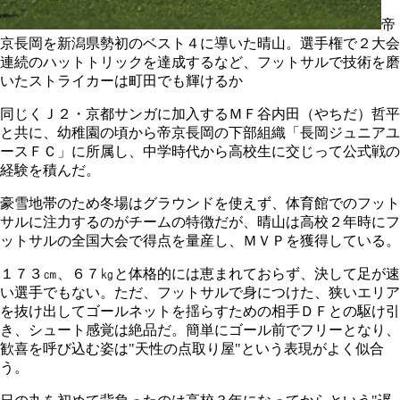
帝
京長岡を新潟県勢初のベスト４に導いた晴山。選手権で２大会
連続のハットトリックを達成するなど、フットサルで技術を磨
いたストライカーは町田でも輝けるか
同じくＪ２・京都サンガに加入するＭＦ谷内田（やちだ）哲平
と共に、幼稚園の頃から帝京長岡の下部組織「長岡ジュニアユ
ースＦＣ」に所属し、中学時代から高校生に交じって公式戦の
経験を積んだ。
豪雪地帯のため冬場はグラウンドを使えず、体育館でのフット
サルに注力するのがチームの特徴だが、晴山は高校２年時にフ
ットサルの全国大会で得点を量産し、ＭＶＰを獲得している。
１７３㎝、６７㎏と体格的には恵まれておらず、決して足が速
い選手でもない。ただ、フットサルで身につけた、狭いエリア
を抜け出してゴールネットを揺らすための相手ＤＦとの駆け引
き、シュート感覚は絶品だ。簡単にゴール前でフリーとなり、
歓喜を呼び込む姿は"天性の点取り屋"という表現がよく似合
う。