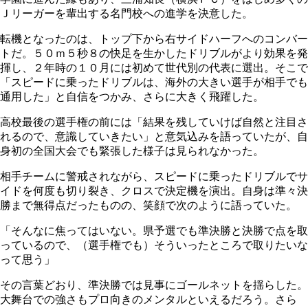
Ｊリーガーを輩出する名門校への進学を決意した。
転機となったのは、トップ下から右サイドハーフへのコンバー
トだ。５０ｍ５秒８の快足を生かしたドリブルがより効果を発
揮し、２年時の１０月には初めて世代別の代表に選出。そこで
「スピードに乗ったドリブルは、海外の大きい選手が相手でも
通用した」と自信をつかみ、さらに大きく飛躍した。
高校最後の選手権の前には「結果を残していけば自然と注目さ
れるので、意識していきたい」と意気込みを語っていたが、自
身初の全国大会でも緊張した様子は見られなかった。
相手チームに警戒されながら、スピードに乗ったドリブルでサ
イドを何度も切り裂き、クロスで決定機を演出。自身は準々決
勝まで無得点だったものの、笑顔で次のように語っていた。
「そんなに焦ってはいない。県予選でも準決勝と決勝で点を取
っているので、（選手権でも）そういったところで取りたいな
って思う」
その言葉どおり、準決勝では見事にゴールネットを揺らした。
大舞台での強さもプロ向きのメンタルといえるだろう。さら