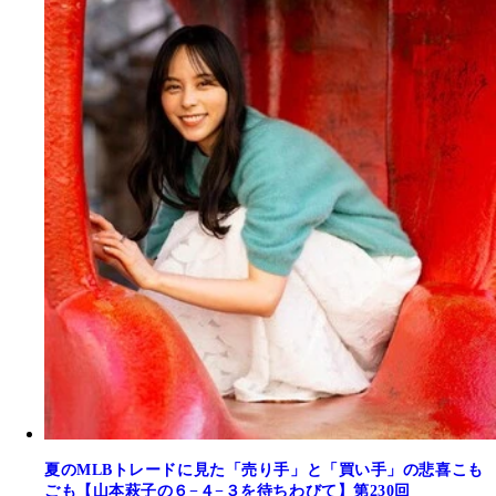
夏のMLBトレードに見た「売り手」と「買い手」の悲喜こも
ごも【山本萩子の６−４−３を待ちわびて】第230回