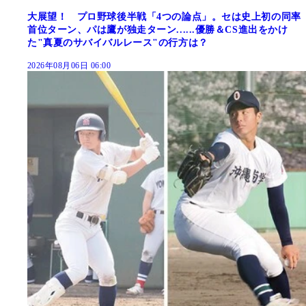
大展望！ プロ野球後半戦「4つの論点」。セは史上初の同率
首位ターン、パは鷹が独走ターン......優勝＆CS進出をかけ
た"真夏のサバイバルレース"の行方は？
2026年08月06日 06:00