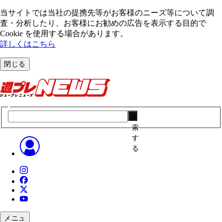
当サイトでは当社の提携先等がお客様のニーズ等について調
査・分析したり、お客様にお勧めの広告を表⽰する⽬的で
Cookie を使⽤する場合があります。
詳しくはこちら
閉じる
検
索
す
る
メニュ