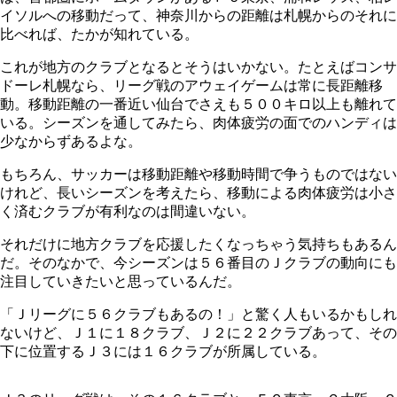
イソルへの移動だって、神奈川からの距離は札幌からのそれに
比べれば、たかが知れている。
これが地方のクラブとなるとそうはいかない。たとえばコンサ
ドーレ札幌なら、リーグ戦のアウェイゲームは常に長距離移
動。移動距離の一番近い仙台でさえも５００キロ以上も離れて
いる。シーズンを通してみたら、肉体疲労の面でのハンディは
少なからずあるよな。
もちろん、サッカーは移動距離や移動時間で争うものではない
けれど、長いシーズンを考えたら、移動による肉体疲労は小さ
く済むクラブが有利なのは間違いない。
それだけに地方クラブを応援したくなっちゃう気持ちもあるん
だ。そのなかで、今シーズンは５６番目のＪクラブの動向にも
注目していきたいと思っているんだ。
「Ｊリーグに５６クラブもあるの！」と驚く人もいるかもしれ
ないけど、Ｊ１に１８クラブ、Ｊ２に２２クラブあって、その
下に位置するＪ３には１６クラブが所属している。