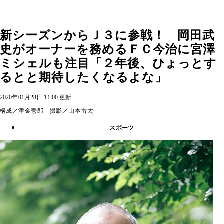
新シーズンからＪ３に参戦！ 岡田武
史がオーナーを務めるＦＣ今治に宮澤
ミシェルも注目「２年後、ひょっとす
るとと期待したくなるよな」
2020年01月28日 11:00 更新
構成／津金壱郎 撮影／山本雷太
スポーツ