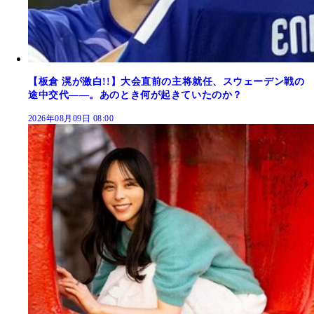
【板倉 滉が激白!!】大会直前の主将就任、スウェーデン戦の
途中交代――。あのとき何が起きていたのか？
2026年08月09日 08:00