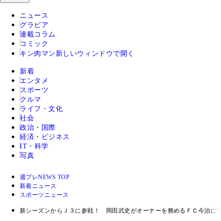
ニュース
グラビア
連載コラム
コミック
キン肉マン
新しいウィンドウで開く
新着
エンタメ
スポーツ
クルマ
ライフ・文化
社会
政治・国際
経済・ビジネス
IT・科学
写真
週プレNEWS TOP
新着ニュース
スポーツニュース
新シーズンからＪ３に参戦！ 岡田武史がオーナーを務めるＦＣ今治に