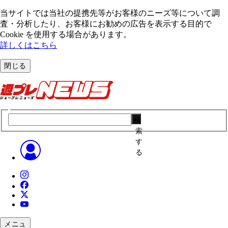
当サイトでは当社の提携先等がお客様のニーズ等について調
査・分析したり、お客様にお勧めの広告を表⽰する⽬的で
Cookie を使⽤する場合があります。
詳しくはこちら
閉じる
検
索
す
る
メニュ