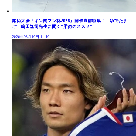
柔術大会「キン肉マン杯2026」開催直前特集！ ゆでたま
ご・嶋田隆司先生に聞く"柔術のススメ"
2026年08月10日 11:40