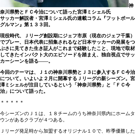
神
奈川県勢とＦＣ今治について語った宮澤ミシェル氏
サッカー解説者・宮澤ミシェル氏の連載コラム『フットボール
グルマン』第１３３回。
現役時代、Ｊリーグ創設期にジェフ市原（現在のジェフ千葉）
でプレー、日本代表に招集されるなど日本サッカーの発展をつ
ぶさに見てきた生き証人がこれまで経験したこと、現地で取材
してきたインパクト大のエピソードを踏まえ、独自視点でサッ
カーシーンを語る――。
今回のテーマは、Ｊ１の神奈川県勢とＪ３に参入するＦＣ今治
について。いよいよ２月に開幕するＪリーグの新シーズン。宮
澤ミシェルが注目しているという「神奈川県勢」と「ＦＣ今
治」について語った。
＊＊＊＊＊
今シーズンのＪ１は、１８チームのうち神奈川県内にホームタ
ウンがあるクラブが４つある。
Ｊリーグ発足時から加盟するオリジナル１０で、昨季優勝した