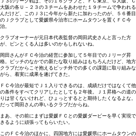
Ｊ３のリーグ戦は、その１６クラブと、ＦＣ東京、Ｇ大阪、Ｃ
大阪の各Ｕ－２３の３チームをあわせた１９チームで争われる
んだけど、このＪ３に今年から新たに加わったのが、５６番目
のＪクラブとして愛媛県今治市にホームタウンを置くＦＣ今
治。
クラブオーナーが元日本代表監督の岡田武史さんと言った方
が、ピンとくる人は多いのかもしれないね。
岡田さんがＦＣ今治の経営に参加して５年目でのＪリーグ昇
格。ピッチのなかでの新たな取り組みはもちろんだけど、地方
クラブだからこそ抱えるピッチ外での多くの課題に取り組みな
がら、着実に成果を遂げてきた。
ＦＣ今治が最短でＪ１入りできるのは、成績だけではなくて他
の条件をすべてクリアしたとしても２年後。Ｊ１昇格への道の
りは甘くないけれど、ひょっとするとと期待したくなるよな。
だって岡田さんの率いるクラブだからね。
まあ、その前にまずは愛媛ＦＣとの愛媛ダービーを早く実現で
きるように頑張ってもらいたい。
このＦＣ今治のほかに、四国地方には愛媛県にホームタウンの