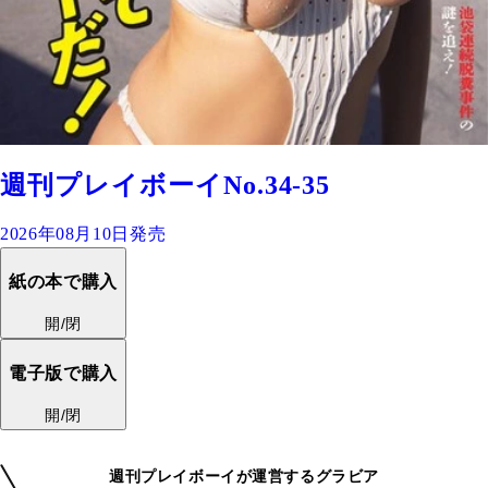
週刊プレイボーイNo.34-35
2026年08月10日発売
紙の本で購入
開/閉
電子版で購入
開/閉
週刊プレイボーイが運営するグラビア