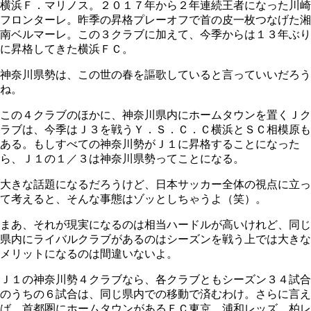
横浜Ｆ．マリノス。２０１７年から２年連続王者になった川崎
フロンターレ。昨季の昇格プレーオフで首の皮一枚つなげた湘
南ベルマーレ。この３クラブに加えて、今季からは１３年ぶり
に昇格してきた横浜ＦＣ。
神奈川県勢は、この世の春を謳歌していると言っていいだろう
ね。
この４クラブのほかに、神奈川県内にホームタウンを置くＪク
ラブは、今季はＪ３を戦うＹ．Ｓ．Ｃ．Ｃ横浜とＳＣ相模原も
ある。もしすべての神奈川勢がＪ１に昇格することになった
ら、Ｊ１の１／３は神奈川県勢ってことになる。
大きな話題になるだろうけど、日本サッカー全体の視点に立っ
て考えると、そんな事態はゾッとしちゃうよ（笑）。
まあ、それが現実になるのは相当ハードルが高いけれど、同じ
県内にライバルクラブがあるのはシーズンを戦う上では大きな
メリットになるのは間違いないよ。
Ｊ１の神奈川勢４クラブなら、各クラブともシーズン３４試合
のうちの６試合は、同じ県内での移動で済むわけ。さらに言え
ば、首都圏にホームタウンがあるＦＣ東京、浦和レッズ、柏レ