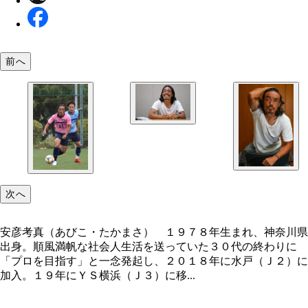
前へ
明るい性格、ひたむきなプレー姿勢でチームを活性
るのも大きな役割だが、今季は結果にこだわる
次へ
安彦考真（あびこ・たかまさ） １９７８年生まれ、神奈川県
出身。順風満帆な社会人生活を送っていた３０代の終わりに
「プロを目指す」と一念発起し、２０１８年に水戸（Ｊ２）に
加入。１９年にＹＳ横浜（Ｊ３）に移...