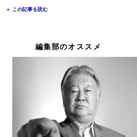
この記事を読む
安彦考真（あびこ・たかまさ） １９７８年生まれ
奈川県出身。順風満帆な社会人生活を送っていた３
今季はここまで途中出場が１試合（第１０節終了時
の終わりに「プロを目指す」と一念発起し、２０１
点）。少ない出場機会にＪ３最年長ゴールを狙う
編集部のオススメ
に水戸（Ｊ２）に加入。１９年にＹＳ横浜（Ｊ３）
籍し、４１歳１ヵ月と９日でＪリーグ最年長デビュ
ポジションはＦＷ