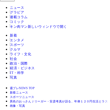
ニュース
グラビア
連載コラム
コミック
キン肉マン
新しいウィンドウで開く
新着
エンタメ
スポーツ
クルマ
ライフ・文化
社会
政治・国際
経済・ビジネス
IT・科学
写真
週プレNEWS TOP
新着ニュース
スポーツニュース
異色のおっさんＪリーガー・安彦考真が語る、年俸１２０円生活とラス
画像・写真