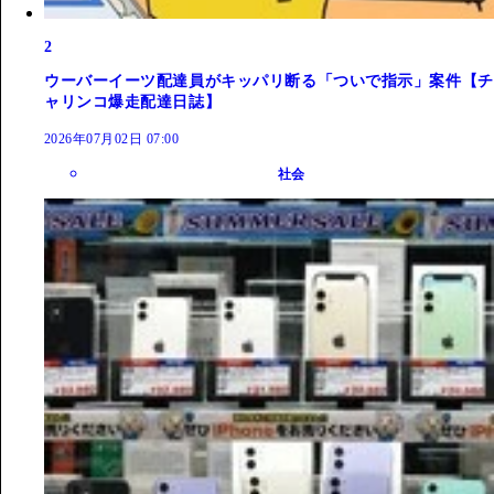
2
ウーバーイーツ配達員がキッパリ断る「ついで指示」案件【チ
ャリンコ爆走配達日誌】
2026年07月02日 07:00
社会