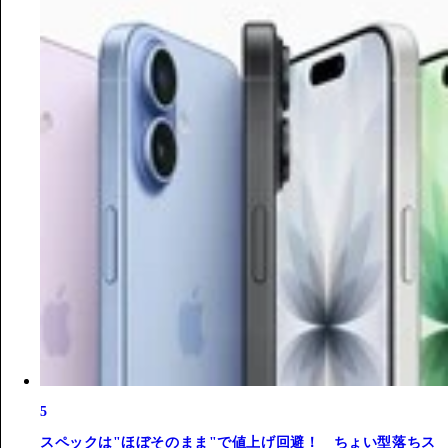
5
スペックは"ほぼそのまま"で値上げ回避！ ちょい型落ちス