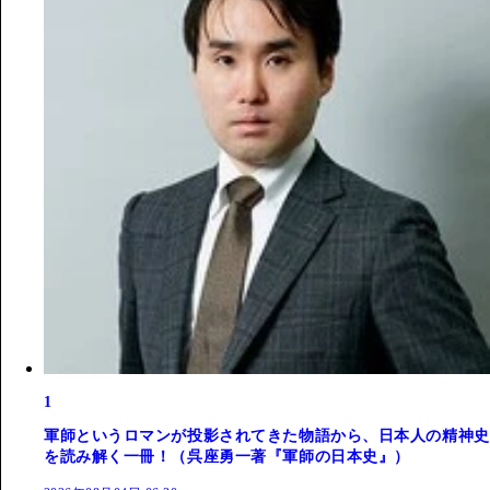
1
軍師というロマンが投影されてきた物語から、日本人の精神史
を読み解く一冊！（呉座勇一著『軍師の日本史』）