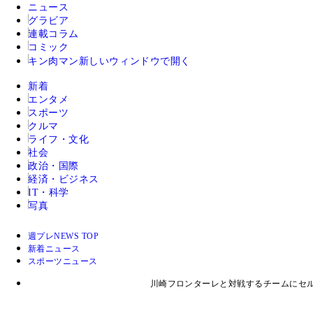
ニュース
グラビア
連載コラム
コミック
キン肉マン
新しいウィンドウで開く
新着
エンタメ
スポーツ
クルマ
ライフ・文化
社会
政治・国際
経済・ビジネス
IT・科学
写真
週プレNEWS TOP
新着ニュース
スポーツニュース
川崎フロンターレと対戦するチームにセ