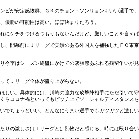
コンビが安定感抜群。ＧＫのチョン・ソンリョンもいい選手で
、優勝の可能性は高い。ほぼ決まりだろう。
れにケチをつけるつもりもないんだけど、厳しいことを言えば
し、開幕前にＪリーグで実績のある外国人を補強したＦＣ東京
り今季はシーズン終盤にかけての緊張感あふれる残留争いが見
ってＪリーグ全体が盛り上がらない。
ほしい。具体的には、川崎の強力な攻撃陣相手にただ引いて守
くらコロナ禍といってもピッチ上でソーシャルディスタンスを
いでちょうどいい。どんなにうまい選手でもガツガツと激しい
当たりの激しさはＪリーグとは別物だと感じる。時には殴り合