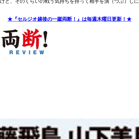
けど、そのくらいの戦う気持ちを持って相手を潰（つぶ）しに
★『セルジオ越後の一蹴両断！』は毎週木曜日更新！★