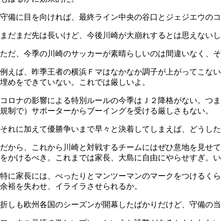
守備に目を向ければ、最終ライン中央の谷口とジェジエウの
まだまだ先は長いけど、今後川崎が大崩れするとは思えないし
ただ、今季の川崎のサッカーが素晴らしいのは間違いなく、そ
例えば、昨季王者の横浜Ｆマはなかなか調子が上がってこない
埋めをできていない。これでは厳しいよ。
コロナの影響による特別ルールの今季はＪ２降格がない。つま
規制で）サポーターからブーイングを受ける厳しさもない。
それに加えて優勝争いまで早々と決着してしまえば、どうした
だから、これから川崎と対戦するチームにはぜひ意地を見せて
をかけるべき。これまでは家長、大島に自由にやらせすぎ。い
特に家長には、べったりとマンツーマンのマークをつけるくら
余裕を失わせ、イライラさせられるか。
折しも欧州各国のシーズンが開幕したばかりだけど、守備の