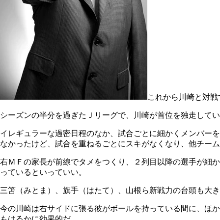
これから川崎と対戦
シーズンの半分を過ぎたＪリーグで、川崎が首位を独走してい
イレギュラーな過密日程のなか、試合ごとに細かくメンバーを
なかったけど、試合を重ねるごとにスキがなくなり、他チーム
右ＭＦの家長が前線でタメをつくり、２列目以降の選手が細か
っているといっていい。
三笘（みとま）、旗手（はたて）、山根ら新戦力の台頭も大き
今の川崎は右サイドに張る彼がボールを持っている間に、ほか
もはるかに効果的だ。