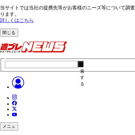
当サイトでは当社の提携先等がお客様のニーズ等について調査・
ります。
詳しくはこちら
閉じる
検
索
す
る
メニュ