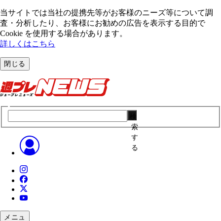
当サイトでは当社の提携先等がお客様のニーズ等について調
査・分析したり、お客様にお勧めの広告を表⽰する⽬的で
Cookie を使⽤する場合があります。
詳しくはこちら
閉じる
検
索
す
る
メニュ