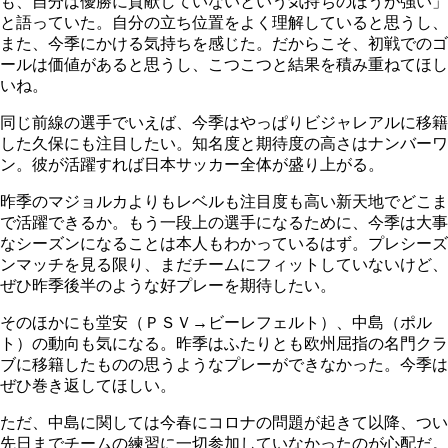
も、自分は優勝に貢献していないという気持ちのほうが強い」
と語っていた。自分の立ち位置をよく理解していると思うし、
また、今季にかける気持ちを感じた。だからこそ、初戦でのゴ
ールは価値があると思うし、こつこつと結果を積み重ねてほし
いね。
同じ前線の選手でいえば、今季はやっぱりビジャレアルに移籍
した久保にも注目したい。知名度と期待度の高さはナンバーワ
ン。彼が活躍すれば日本サッカー全体が盛り上がる。
昨季のマジョルカよりもレベルも注目度も高い新天地でどこま
で活躍できるか。もう一段上の選手になるために、今季は大事
なシーズンになることは本人もわかっているはず。プレシーズ
ンマッチを見る限り、まだチームにフィットしていないけど、
ぜひ昨季後半のような好プレーを期待したい。
そのほかにも堂安（ＰＳＶ→ビーレフェルト）、中島（ポル
ト）の動向も気になる。昨季はふたりとも欧州屈指の名門クラ
ブに移籍したものの思うようなプレーができなかった。今季は
ぜひ巻き返してほしい。
ただ、中島に関しては今春にコロナの問題が起きて以降、つい
先日までチームの練習に一切参加していなかったのが心配だ。