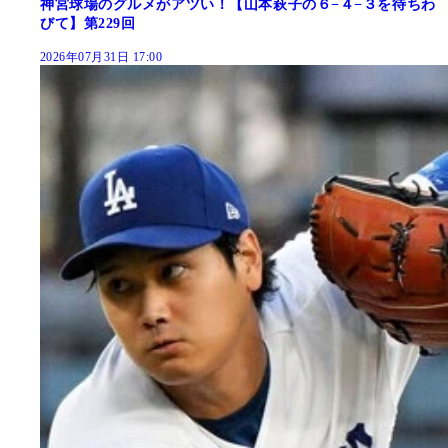
神宮球場のグルメがアツい！【山本萩子の６−４−３を待ちわ
びて】第229回
2026年07月31日 17:00