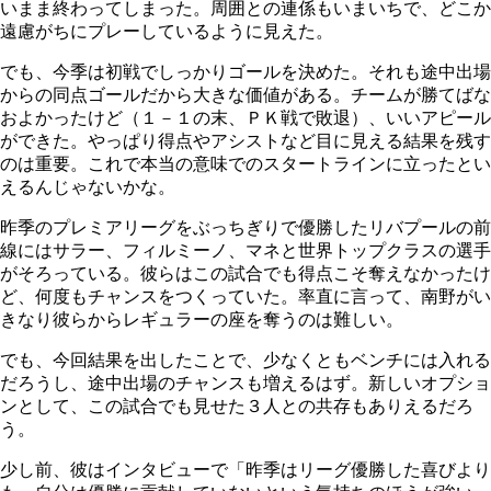
いまま終わってしまった。周囲との連係もいまいちで、どこか
遠慮がちにプレーしているように見えた。
でも、今季は初戦でしっかりゴールを決めた。それも途中出場
からの同点ゴールだから大きな価値がある。チームが勝てばな
およかったけど（１－１の末、ＰＫ戦で敗退）、いいアピール
ができた。やっぱり得点やアシストなど目に見える結果を残す
のは重要。これで本当の意味でのスタートラインに立ったとい
えるんじゃないかな。
昨季のプレミアリーグをぶっちぎりで優勝したリバプールの前
線にはサラー、フィルミーノ、マネと世界トップクラスの選手
がそろっている。彼らはこの試合でも得点こそ奪えなかったけ
ど、何度もチャンスをつくっていた。率直に言って、南野がい
きなり彼らからレギュラーの座を奪うのは難しい。
でも、今回結果を出したことで、少なくともベンチには入れる
だろうし、途中出場のチャンスも増えるはず。新しいオプショ
ンとして、この試合でも見せた３人との共存もありえるだろ
う。
少し前、彼はインタビューで「昨季はリーグ優勝した喜びより