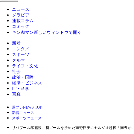
ニュース
グラビア
連載コラム
コミック
キン肉マン
新しいウィンドウで開く
新着
エンタメ
スポーツ
クルマ
ライフ・文化
社会
政治・国際
経済・ビジネス
IT・科学
写真
週プレNEWS TOP
新着ニュース
スポーツニュース
リバプール移籍後、初ゴールを決めた南野拓実にセルジオ越後「南野が