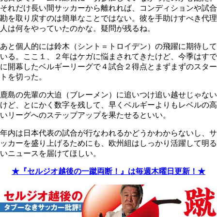
それだけ長い間サッカーから離れれば、コンディションや試合
勘を取り戻すのは簡単なことではない。彼を手助けすべき代理
人は何をやっていたのかな。疑問が残るね。
あと個人的には鈴木（シント＝トロイデン）の飛躍に期待して
いる。ここ１、２年はケガに悩まされてきたけど、今季はすで
に開幕したベルギーリーグで４試合２得点とまずまずのスター
トを切った。
鹿島の先輩の大迫（ブレーメン）に追いつけ追い越せじゃない
けど、とにかく数字を残して、早くベルギーよりもレベルの高
いリーグへのステップアップを果たせるといい。
年内は日本代表の試合が行なわれるかどうかわからないし、サ
ッカーを盛り上げるためにも、欧州組はしっかり活躍して明る
いニュースを届けてほしい。
★『セルジオ越後の一蹴両断！』は毎週木曜日更新！★