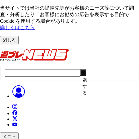
当サイトでは当社の提携先等がお客様のニーズ等について調
査・分析したり、お客様にお勧めの広告を表⽰する⽬的で
Cookie を使⽤する場合があります。
詳しくはこちら
閉じる
検
索
す
る
メニュ