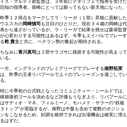
イス・マルティ新監督は、３年前にテネリフェで指導を受けた
旧知の指導者。柴崎にとっては願ってもない新天地になった。
昨季１２得点をマークしてラ・リーガ（１部）昇格に貢献した
ウエスカの
岡崎慎司
も注目のひとりだ。現在３４歳の岡崎は代
表から遠ざかっているが、ラ・リーガで結果を残せば森保監督
が心変わりする可能性はあるはず。今季もエイバルでプレーす
る
乾 貴士
と共に、ベテラン勢の奮起が期待される。
ちなみに
香川真司
は２部サラゴサに残留する可能性が高まって
いる。
一方、イングランドのプレミアリーグでプレーする
南野拓実
は、昨季の王者リバプールで上々のプレシーズンを過ごしてい
る。
特に今季初の公式戦となったコミュニティー・シールドでは、
移籍後初ゴールを決めるなど評価もうなぎ上り。リバプールに
はサディオ・マネ、フィルミーノ、モハメド・サラーの"鉄板
３トップ"が君臨するが、南野は中盤も含めて複数のポジショ
ンをこなせるため、好調を維持できれば出場機会は確実に増え
るはずだ。