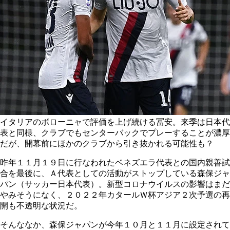
イタリアのボローニャで評価を上げ続ける冨安。来季は日本代
表と同様、クラブでもセンターバックでプレーすることが濃厚
だが、開幕前にほかのクラブから引き抜かれる可能性も？
昨年１１月１９日に行なわれたベネズエラ代表との国内親善試
合を最後に、Ａ代表としての活動がストップしている森保ジャ
パン（サッカー日本代表）。新型コロナウイルスの影響はまだ
やみそうになく、２０２２年カタールＷ杯アジア２次予選の再
開も不透明な状況だ。
そんななか、森保ジャパンが今年１０月と１１月に設定されて