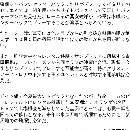
森保ジャパンのセンターバックふたりがプレーするイタリアの
セリエＡでは、初年度から右サイドバックとして安定したパフ
ォーマンスを見せたボローニャの
冨安健洋
が、今季は本職のセ
ンターバックでプレーすることが濃厚とみられている。
ただ、２１歳の冨安には他クラブからの引き抜き移籍の噂が絶
えず、１０月５日の移籍期限まではその動向からも目が離せな
い。
また、昨季途中からレンタル移籍でサンプドリアに所属する
吉
田麻也
は、プレシーズンから同クラブの練習に合流。現状、今
季もサンプドリアでプレーする可能性が高く、特にクリスティ
アーノ・ロナウド擁する王者ユベントスと対戦する開幕戦は必
見だ。
ドイツ組で今夏最大のトピックとなったのが、昇格チームのビ
ーレフェルトにレンタル移籍した
堂安 律
だ。オランダの名門
ＰＳＶで出場機会を減らしていた堂安にとっては、心機一転を
図っての移籍となる。来年の東京五輪で活躍するためにも、新
天地での飛躍は必須だ。