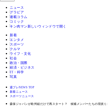
ニュース
グラビア
連載コラム
コミック
キン肉マン
新しいウィンドウで開く
新着
エンタメ
スポーツ
クルマ
ライフ・文化
社会
政治・国際
経済・ビジネス
IT・科学
写真
週プレNEWS TOP
新着ニュース
スポーツニュース
森保ジャパンが欧州組だけで再スタート？ 候補メンバーたちの現状を