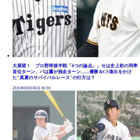
大展望！ プロ野球後半戦「4つの論点」。セは史上初の同率
首位ターン、パは鷹が独走ターン......優勝＆CS進出をかけ
た"真夏のサバイバルレース"の行方は？
2026年08月06日 06:00