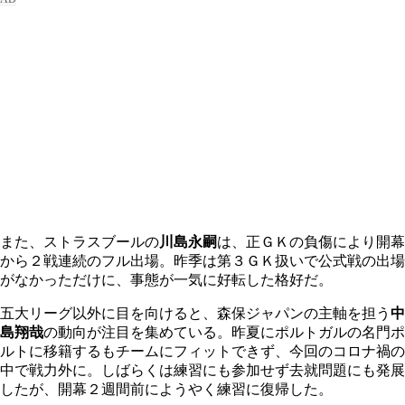
また、ストラスブールの
川島永嗣
は、正ＧＫの負傷により開幕
から２戦連続のフル出場。昨季は第３ＧＫ扱いで公式戦の出場
がなかっただけに、事態が一気に好転した格好だ。
五大リーグ以外に目を向けると、森保ジャパンの主軸を担う
中
島翔哉
の動向が注目を集めている。昨夏にポルトガルの名門ポ
ルトに移籍するもチームにフィットできず、今回のコロナ禍の
中で戦力外に。しばらくは練習にも参加せず去就問題にも発展
したが、開幕２週間前にようやく練習に復帰した。