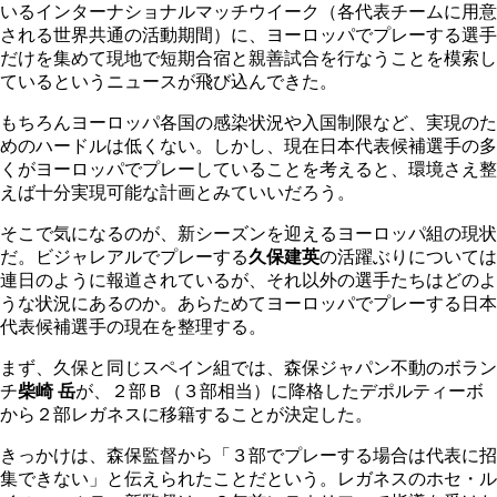
いるインターナショナルマッチウイーク（各代表チームに用意
される世界共通の活動期間）に、ヨーロッパでプレーする選手
だけを集めて現地で短期合宿と親善試合を行なうことを模索し
ているというニュースが飛び込んできた。
もちろんヨーロッパ各国の感染状況や入国制限など、実現のた
めのハードルは低くない。しかし、現在日本代表候補選手の多
くがヨーロッパでプレーしていることを考えると、環境さえ整
えば十分実現可能な計画とみていいだろう。
そこで気になるのが、新シーズンを迎えるヨーロッパ組の現状
だ。ビジャレアルでプレーする
久保建英
の活躍ぶりについては
連日のように報道されているが、それ以外の選手たちはどのよ
うな状況にあるのか。あらためてヨーロッパでプレーする日本
代表候補選手の現在を整理する。
まず、久保と同じスペイン組では、森保ジャパン不動のボラン
チ
柴崎 岳
が、２部Ｂ（３部相当）に降格したデポルティーボ
から２部レガネスに移籍することが決定した。
きっかけは、森保監督から「３部でプレーする場合は代表に招
集できない」と伝えられたことだという。レガネスのホセ・ル