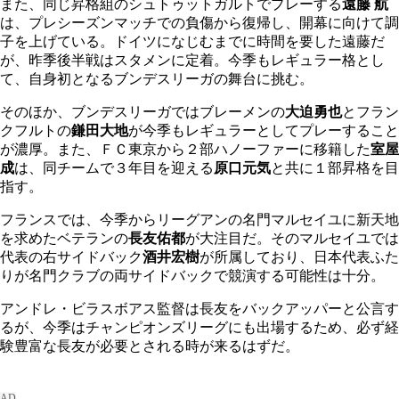
また、同じ昇格組のシュトゥットガルトでプレーする
遠藤 航
は、プレシーズンマッチでの負傷から復帰し、開幕に向けて調
子を上げている。ドイツになじむまでに時間を要した遠藤だ
が、昨季後半戦はスタメンに定着。今季もレギュラー格とし
て、自身初となるブンデスリーガの舞台に挑む。
そのほか、ブンデスリーガではブレーメンの
大迫勇也
とフラン
クフルトの
鎌田大地
が今季もレギュラーとしてプレーすること
が濃厚。また、ＦＣ東京から２部ハノーファーに移籍した
室屋
成
は、同チームで３年目を迎える
原口元気
と共に１部昇格を目
指す。
フランスでは、今季からリーグアンの名門マルセイユに新天地
を求めたベテランの
長友佑都
が大注目だ。そのマルセイユでは
代表の右サイドバック
酒井宏樹
が所属しており、日本代表ふた
りが名門クラブの両サイドバックで競演する可能性は十分。
アンドレ・ビラスボアス監督は長友をバックアッパーと公言す
るが、今季はチャンピオンズリーグにも出場するため、必ず経
験豊富な長友が必要とされる時が来るはずだ。