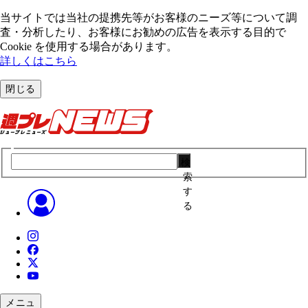
当サイトでは当社の提携先等がお客様のニーズ等について調
査・分析したり、お客様にお勧めの広告を表⽰する⽬的で
Cookie を使⽤する場合があります。
詳しくはこちら
閉じる
検
索
す
る
メニュ