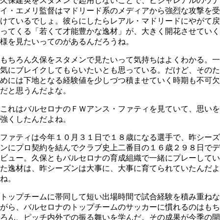
久保建英をスタメンで起用しないことで、ビジャレアルのウナ
イ・エメリ監督はマドリード系のメディアから強烈な攻撃を受
けているでしょ。彼らにしたらレアル・マドリードにやがて戻
ってくる「若くて才能豊かな逸材」が、大きく開花させていく
様を見たいってのがあるんだろうね。
もちろん久保をスタメンで見たいって気持ちはよくわかる。一
気にブレイクしてもらいたいとも思っている。だけど、そのた
めには下地となる経験値を少しづつ積ませていく時期も不可欠
だと思うんだよな。
これはバルセロナのＦＷアンス・ファティを見ていて、思いを
強くしたんだよね。
ファティは今年１０月３１日で１８歳になる選手で、昨シーズ
ンにプロ契約を結んでクラブ史上二番目の１６歳２９８日でデ
ビュー。久保ともバルセロナの育成組織で一緒にプレーしてい
た逸材は、昨シーズンは大事に、大事に育てられていたんだよ
ね。
トップチームに帯同して短い出場時間で試合経験を積み重ねな
がら、バルセロナのトップチームのサッカーに慣れるのはもち
ろん、ピッチ内外での振る舞いを学んだ。その成果が今季の開