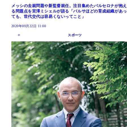
メッシの去就問題や新監督就任。注目集めたバルセロナが抱え
る問題点を宮澤ミシェルが語る「バルサほどの育成組織があっ
ても、世代交代は容易くないってこと」
2020年09月22日 11:00
スポーツ