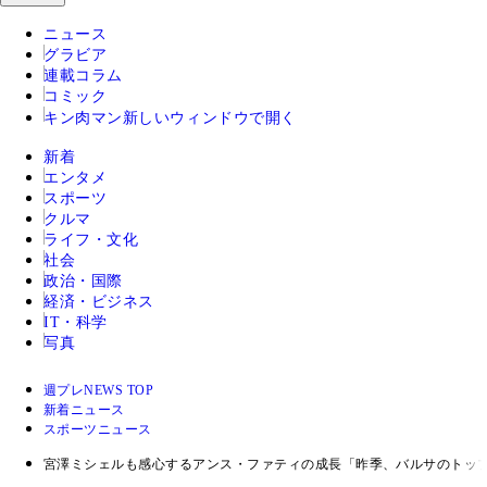
ニュース
グラビア
連載コラム
コミック
キン肉マン
新しいウィンドウで開く
新着
エンタメ
スポーツ
クルマ
ライフ・文化
社会
政治・国際
経済・ビジネス
IT・科学
写真
週プレNEWS TOP
新着ニュース
スポーツニュース
宮澤ミシェルも感心するアンス・ファティの成長「昨季、バルサのトッ