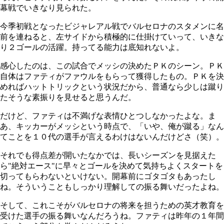
幕戦でいきなり見られた。
今季初戦となったビジャレアル戦でバルセロナのスタメンに名
前を連ねると、左サイドから積極的に仕掛けていって、いきな
り２ゴールの活躍。持ってる能力は底知れないよ。
感心したのは、この試合でメッシの決めたＰＫのシーン。ＰＫ
自体はファティがファウルをもらって獲得したもの。ＰＫを決
めればハットトリックという状況だから、普通なら少しは蹴り
たそうな素振りを見せると思うんだ。
だけど、ファティは不満げな表情ひとつしなかったよな。ま
あ、キッカーがメッシという時点で、「いや、俺が蹴る」なん
てことを１０代の選手が言えるわけはないんだけどさ（笑）。
それでも得点差が開いたなかでは、長いシーズンを見据えた
ら"絶対エース"に早々とゴールを決めて気持ちよくスタートを
切ってもらわないといけない。開幕前にゴタゴタもあったし
ね。そういうこともしっかり理解しての振る舞いだったよね。
そして、これこそがバルセロナの将来を担うための英才教育を
受けた選手の振る舞いなんだろうね。ファティは昨年の１年間