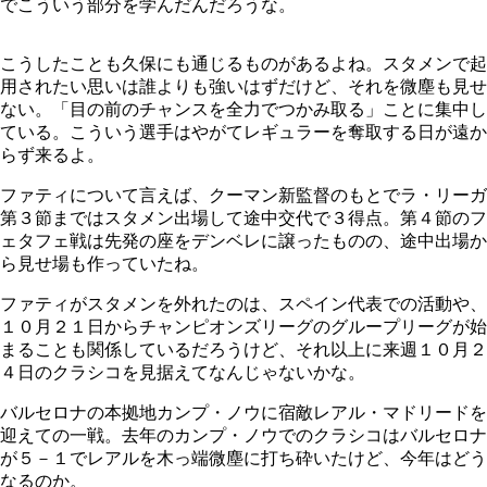
でこういう部分を学んだんだろうな。
こうしたことも久保にも通じるものがあるよね。スタメンで起
用されたい思いは誰よりも強いはずだけど、それを微塵も見せ
ない。「目の前のチャンスを全力でつかみ取る」ことに集中し
ている。こういう選手はやがてレギュラーを奪取する日が遠か
らず来るよ。
ファティについて言えば、クーマン新監督のもとでラ・リーガ
第３節まではスタメン出場して途中交代で３得点。第４節のフ
ェタフェ戦は先発の座をデンベレに譲ったものの、途中出場か
ら見せ場も作っていたね。
ファティがスタメンを外れたのは、スペイン代表での活動や、
１０月２１日からチャンピオンズリーグのグループリーグが始
まることも関係しているだろうけど、それ以上に来週１０月２
４日のクラシコを見据えてなんじゃないかな。
バルセロナの本拠地カンプ・ノウに宿敵レアル・マドリードを
迎えての一戦。去年のカンプ・ノウでのクラシコはバルセロナ
が５－１でレアルを木っ端微塵に打ち砕いたけど、今年はどう
なるのか。