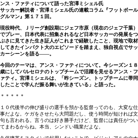
ンス・ファティについて語った宮澤ミシェル氏
サッカー解説者・宮澤ミシェル氏の連載コラム『フットボール
グルマン』第１７１回。
現役時代、Ｊリーグ創設期にジェフ市原（現在のジェフ千葉）
でプレー、日本代表に招集されるなど日本サッカーの発展をつ
ぶさに見てきた生き証人がこれまで経験したこと、現地で取材
してきたインパクト大のエピソードを踏まえ、独自視点でサッ
カーシーンを語る――。
今回のテーマは、アンス・ファティについて。今シーズン１８
歳にしてバルセロナのトップチームで活躍を見せるアンス・フ
ァティ。宮澤ミシェルは、「昨シーズン、トップチームに帯同
したことで学んだ振る舞いが生きている」と語った。
＊＊＊＊＊
１０代後半の伸び盛りの選手を預かる監督ってのも、大変な仕
事だよな。ケガをさせたら大問題だし、使う時間が短ければ文
句も言われる。言うのは好き勝手だけど、監督には責任がつい
てまわるからね。本当、シンドい職業だよな。