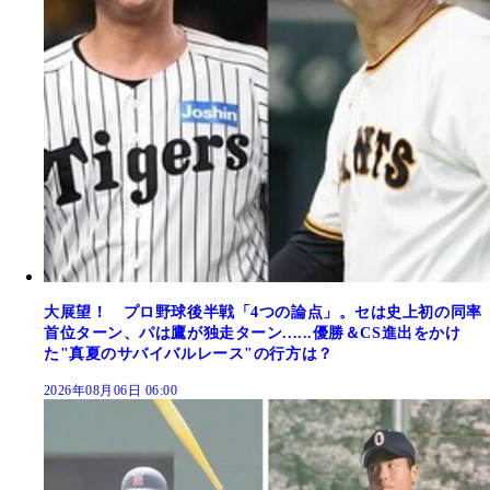
大展望！ プロ野球後半戦「4つの論点」。セは史上初の同率
首位ターン、パは鷹が独走ターン......優勝＆CS進出をかけ
た"真夏のサバイバルレース"の行方は？
2026年08月06日 06:00