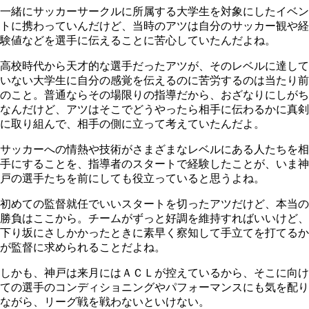
一緒にサッカーサークルに所属する大学生を対象にしたイベン
トに携わっていんだけど、当時のアツは自分のサッカー観や経
験値などを選手に伝えることに苦心していたんだよね。
高校時代から天才的な選手だったアツが、そのレベルに達して
いない大学生に自分の感覚を伝えるのに苦労するのは当たり前
のこと。普通ならその場限りの指導だから、おざなりにしがち
なんだけど、アツはそこでどうやったら相手に伝わるかに真剣
に取り組んで、相手の側に立って考えていたんだよ。
サッカーへの情熱や技術がさまざまなレベルにある人たちを相
手にすることを、指導者のスタートで経験したことが、いま神
戸の選手たちを前にしても役立っていると思うよね。
初めての監督就任でいいスタートを切ったアツだけど、本当の
勝負はここから。チームがずっと好調を維持すればいいけど、
下り坂にさしかかったときに素早く察知して手立てを打てるか
が監督に求められることだよね。
しかも、神戸は来月にはＡＣＬが控えているから、そこに向け
ての選手のコンディショニングやパフォーマンスにも気を配り
ながら、リーグ戦を戦わないといけない。