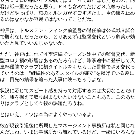
０月１０日の柏レイソル戦では３ー４で敗れはしたものの、内
容は紙一重だったと思う。ＰＫも含めてだけど３点奪ったし。
だけどやっぱり、柏のオルンガがすごすぎたよ。今の彼を止め
るのはなかなか容易ではないってことだね。
神戸は、トルステン・フィンク前監督の退任前は公式戦８試合
で勝利なしだったから、とりあえずは監督交代という劇薬が効
いたと見ていいんじゃないか。
ただ、神戸はこれで４季連続でシーズン途中での監督交代。新
型コロナ禍の影響はあるのだろうけど、昨季途中に登板して天
皇杯優勝でクラブに初タイトルをもたらした監督でさえ交代っ
ていうのは、"継続性のあるスタイルの確立"を掲げている割に
は、目先の結果を追った人事に映っちゃうよな。
状況に応じてスピード感を持って対応するのは大切なことだけ
ど、腰を据えて取り組まないといけないこともある。このあた
りはクラブとして今後の課題だろうね。
とはいえ、アツは本当によくやっているよ。
彼が現役引退後に所属したマネージメント事務所は私と同じな
んだよね。いまは事務所から離れているけど、一緒にいろんな