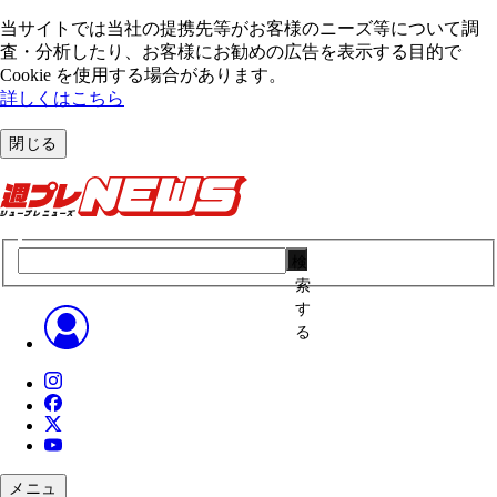
当サイトでは当社の提携先等がお客様のニーズ等について調
査・分析したり、お客様にお勧めの広告を表⽰する⽬的で
Cookie を使⽤する場合があります。
詳しくはこちら
閉じる
検
索
す
る
メニュ