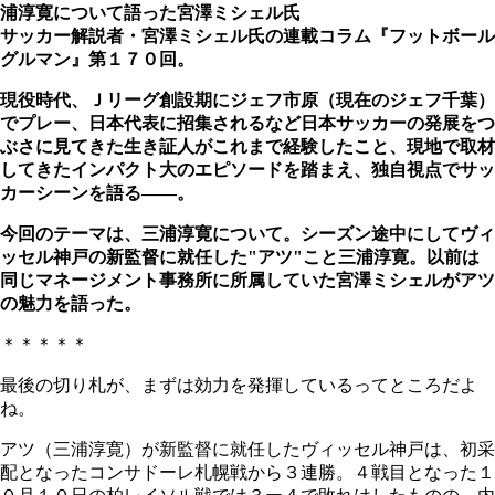
浦淳寛について語った宮澤ミシェル氏
サッカー解説者・宮澤ミシェル氏の連載コラム『フットボール
グルマン』第１７０回。
現役時代、Ｊリーグ創設期にジェフ市原（現在のジェフ千葉）
でプレー、日本代表に招集されるなど日本サッカーの発展をつ
ぶさに見てきた生き証人がこれまで経験したこと、現地で取材
してきたインパクト大のエピソードを踏まえ、独自視点でサッ
カーシーンを語る――。
今回のテーマは、三浦淳寛について。シーズン途中にしてヴィ
ッセル神戸の新監督に就任した"アツ"こと三浦淳寛。以前は
同じマネージメント事務所に所属していた宮澤ミシェルがアツ
の魅力を語った。
＊＊＊＊＊
最後の切り札が、まずは効力を発揮しているってところだよ
ね。
アツ（三浦淳寛）が新監督に就任したヴィッセル神戸は、初采
配となったコンサドーレ札幌戦から３連勝。４戦目となった１