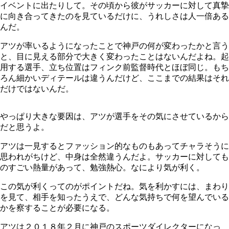
イベントに出たりして。その頃から彼がサッカーに対して真摯
に向き合ってきたのを見ているだけに、うれしさは人一倍ある
んだ。
アツが率いるようになったことで神戸の何が変わったかと言う
と、目に見える部分で大きく変わったことはないんだよね。起
用する選手、立ち位置はフィンク前監督時代とほぼ同じ。もち
ろん細かいディテールは違うんだけど、ここまでの結果はそれ
だけではないんだ。
やっぱり大きな要因は、アツが選手をその気にさせているから
だと思うよ。
アツは一見するとファッション的なものもあってチャラそうに
思われがちけど、中身は全然違うんだよ。サッカーに対しても
のすごい熱量があって、勉強熱心。なにより気が利く。
この気が利くってのがポイントだね。気を利かすには、まわり
を見て、相手を知ったうえで、どんな気持ちで何を望んでいる
かを察することが必要になる。
アツは２０１８年２月に神戸のスポーツダイレクターになっ