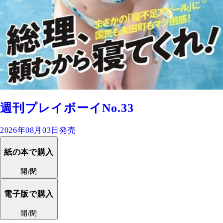
週刊プレイボーイNo.33
2026年08月03日発売
紙の本で購入
開/閉
電子版で購入
開/閉