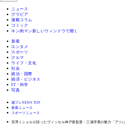
ニュース
グラビア
連載コラム
コミック
キン肉マン
新しいウィンドウで開く
新着
エンタメ
スポーツ
クルマ
ライフ・文化
社会
政治・国際
経済・ビジネス
IT・科学
写真
週プレNEWS TOP
新着ニュース
スポーツニュース
宮澤ミシェルが語ったヴィッセル神戸新監督・三浦淳寛の魅力「アツは