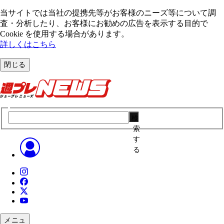
当サイトでは当社の提携先等がお客様のニーズ等について調
査・分析したり、お客様にお勧めの広告を表⽰する⽬的で
Cookie を使⽤する場合があります。
詳しくはこちら
閉じる
検
索
す
る
メニュ