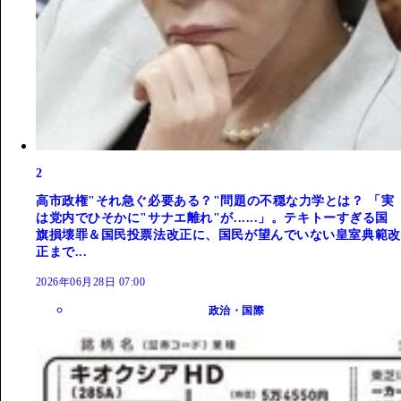
2
高市政権"それ急ぐ必要ある？"問題の不穏な力学とは？ 「実
は党内でひそかに"サナエ離れ"が......」。テキトーすぎる国
旗損壊罪＆国民投票法改正に、国民が望んでいない皇室典範改
正まで...
2026年06月28日 07:00
政治・国際