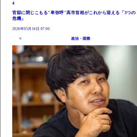
4
官邸に閉じこもる"卑弥呼"高市首相がこれから迎える「3つの
危機」
2026年05月16日 07:00
政治・国際