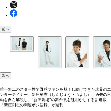
前へ
阪神タイガース時代に知り合い、親交の深いインタ
ーマン山下（右）。「つーやん」「しげちゃん」と
合う旧知の仲
次へ
唯一無二のスター性で野球ファンを魅了し続けてきた球界のエ
ンターテイナー、新庄剛志（しんじょう・つよし）。過去の言
動を自ら解説し、"新庄劇場"の舞台裏を種明かしする新連載
「新庄剛志の開運ポジ語録」が週刊...