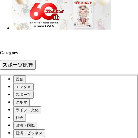
Category
スポーツ
開/閉
総合
エンタメ
スポーツ
クルマ
ライフ・文化
社会
政治・国際
経済・ビジネス