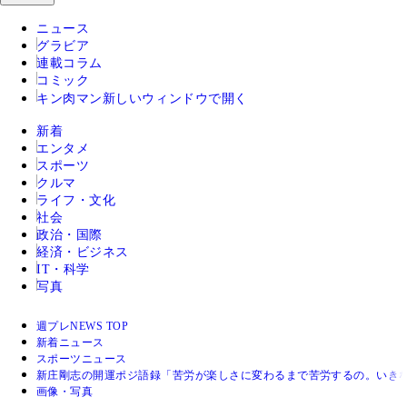
ニュース
グラビア
連載コラム
コミック
キン肉マン
新しいウィンドウで開く
新着
エンタメ
スポーツ
クルマ
ライフ・文化
社会
政治・国際
経済・ビジネス
IT・科学
写真
週プレNEWS TOP
新着ニュース
スポーツニュース
新庄剛志の開運ポジ語録「苦労が楽しさに変わるまで苦労するの。いき
画像・写真