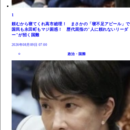
1
頼むから寝てくれ高市総理！ まさかの「寝不足アピール」で
国民も永田町もマジ困惑！ 歴代屈指の"人に頼れないリーダ
ー"が招く国難
2026年08月09日 07:00
政治・国際