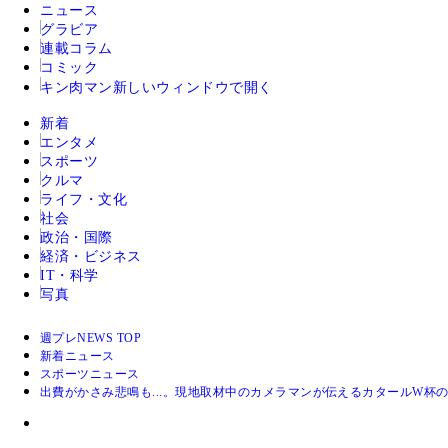
ニュース
グラビア
連載コラム
コミック
キン肉マン
新しいウィンドウで開く
新着
エンタメ
スポーツ
クルマ
ライフ・文化
社会
政治・国際
経済・ビジネス
IT・科学
写真
週プレNEWS TOP
新着ニュース
スポーツニュース
出費がかさみ悲鳴も...。現地取材中のカメラマンが伝えるカタールW杯