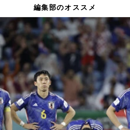
編集部のオススメ
。ちなみに、W杯の公式マスコット「ライーブ」は現地で大人
ンの国旗を持つサポーター。なぜか他国の人々もアルゼンチンを応
意外とスタジアムへの移動に時間がかかるため、街に出る余裕