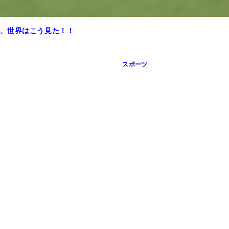
、世界はこう見た！！
ならではの価格設定、円安の影響もあって約2600円と高額だ
スポーツ
ライト。現地の宿泊費高騰のため、日帰りの観戦者が多くなっ