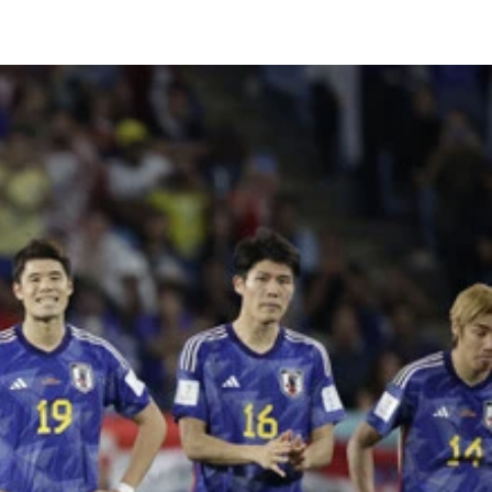
気で、人形も爆売れ中
援する姿が目立つ
はない