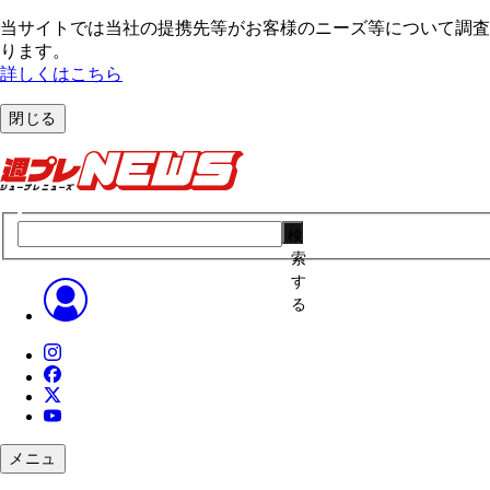
当サイトでは当社の提携先等がお客様のニーズ等について調査・
ります。
詳しくはこちら
閉じる
検
索
す
る
メニュ