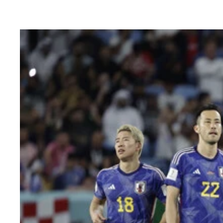
遠くに見える高層ビル群はカタールならではの光景
「WE LOVE MESSI」と書かれたアルゼンチ
現地のメディアセンターの様子。連日試合があり、