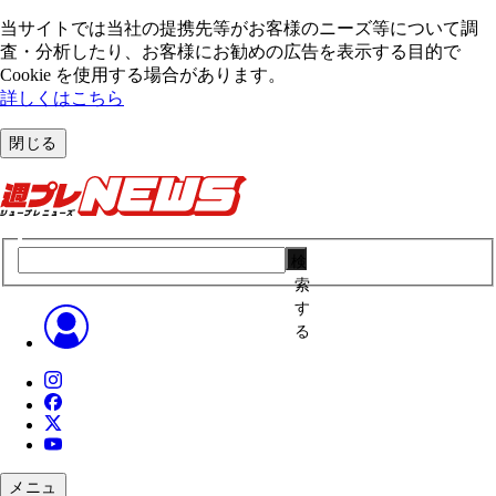
当サイトでは当社の提携先等がお客様のニーズ等について調
査・分析したり、お客様にお勧めの広告を表⽰する⽬的で
Cookie を使⽤する場合があります。
詳しくはこちら
閉じる
検
索
す
る
メニュ