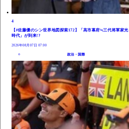
4
【#佐藤優のシン世界地図探索172】「高市幕府≒三代将軍家光
時代」が到来!?
2026年08月07日 07:00
政治・国際