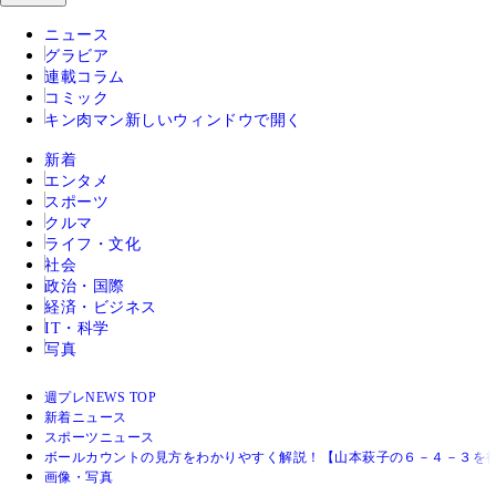
ニュース
グラビア
連載コラム
コミック
キン肉マン
新しいウィンドウで開く
新着
エンタメ
スポーツ
クルマ
ライフ・文化
社会
政治・国際
経済・ビジネス
IT・科学
写真
週プレNEWS TOP
新着ニュース
スポーツニュース
ボールカウントの見方をわかりやすく解説！【山本萩子の６－４－３を待
画像・写真