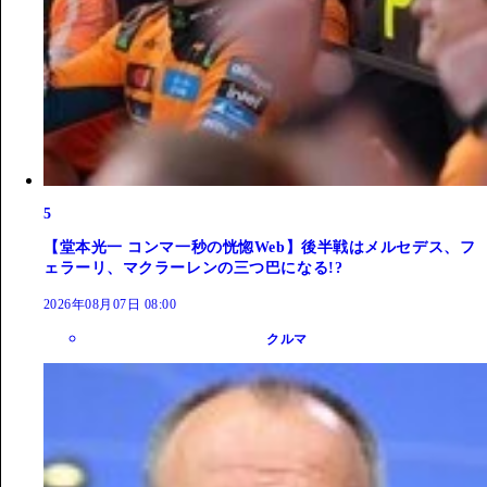
5
【堂本光一 コンマ一秒の恍惚Web】後半戦はメルセデス、フ
ェラーリ、マクラーレンの三つ巴になる!?
2026年08月07日 08:00
クルマ