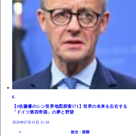
6
【#佐藤優のシン世界地図探索171】世界の未来を左右する
「ドイツ第四帝国」の夢と野望
2026年07月31日 11:30
政治・国際